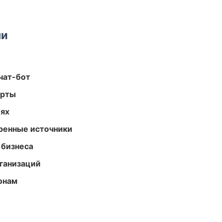
ми
чат-бот
арты
иях
еренные источники
 бизнеса
ганизаций
онам