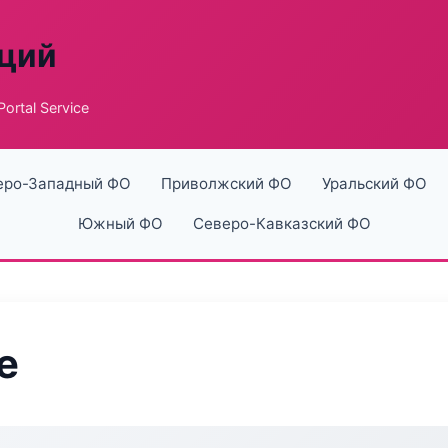
аций
ortal Service
еро-Западный ФО
Приволжский ФО
Уральский ФО
Южный ФО
Северо-Кавказский ФО
e