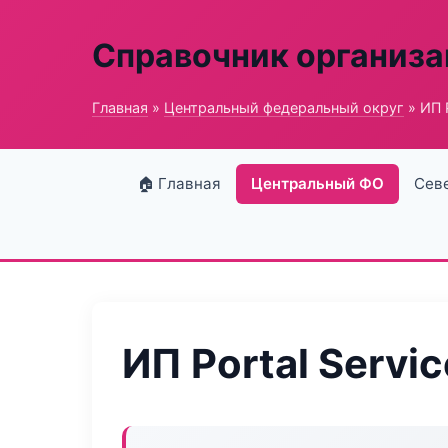
Справочник организ
Главная
»
Центральный федеральный округ
» ИП P
🏠 Главная
Центральный ФО
Сев
ИП Portal Servic