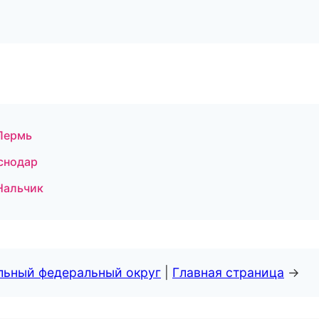
 Пермь
снодар
 Нальчик
альный федеральный округ
|
Главная страница
→