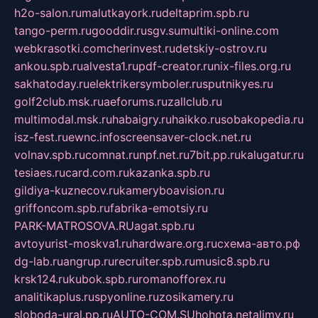
h2o-salon.ru
malutkayork.ru
deltaprim.spb.ru
tango-perm.ru
gooddir.ru
sgv.su
multiki-online.com
webkrasotki.com
cherinvest.ru
detskiy-ostrov.ru
ankou.spb.ru
alvesta1.ru
pdf-creator.ru
nix-files.org.ru
sakhatoday.ru
elektrikersymboler.ru
sputnikyes.ru
golf2club.msk.ru
aeforums.ru
zallclub.ru
multimodal.msk.ru
habaigry.ru
haikko.ru
sobakopedia.ru
isz-fest.ru
ewnc.info
screensaver-clock.net.ru
volnav.spb.ru
comnat.ru
npf.net.ru
7bit.pp.ru
kalugatur.ru
tesiaes.ru
card.com.ru
kazanka.spb.ru
gildiya-kuznecov.ru
kameryboavision.ru
griffoncom.spb.ru
fabrika-emotsiy.ru
PARK-MATROSOVA.RU
agat.spb.ru
avtoyurist-moskva1.ru
hardware.org.ru
схема-авто.рф
dg-lab.ru
angrup.ru
recruiter.spb.ru
music8.spb.ru
krsk124.ru
kubok.spb.ru
romanofforex.ru
analitikaplus.ru
spyonline.ru
zosikamery.ru
sloboda-ural.pp.ru
AUTO-COM.SU
hohota.net
alimy.ru