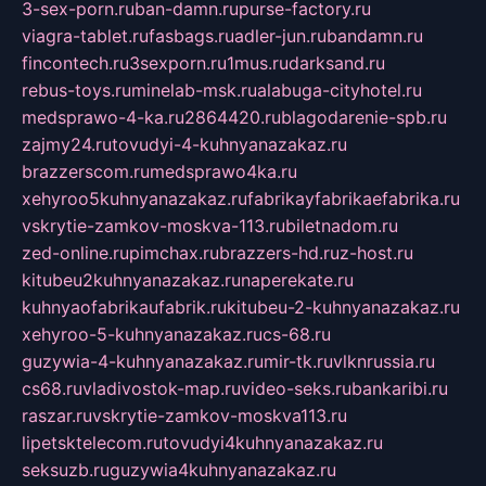
3-sex-porn.ru
ban-damn.ru
purse-factory.ru
viagra-tablet.ru
fasbags.ru
adler-jun.ru
bandamn.ru
fincontech.ru
3sexporn.ru
1mus.ru
darksand.ru
rebus-toys.ru
minelab-msk.ru
alabuga-cityhotel.ru
medsprawo-4-ka.ru
2864420.ru
blagodarenie-spb.ru
zajmy24.ru
tovudyi-4-kuhnyanazakaz.ru
brazzerscom.ru
medsprawo4ka.ru
xehyroo5kuhnyanazakaz.ru
fabrikayfabrikaefabrika.ru
vskrytie-zamkov-moskva-113.ru
biletnadom.ru
zed-online.ru
pimchax.ru
brazzers-hd.ru
z-host.ru
kitubeu2kuhnyanazakaz.ru
naperekate.ru
kuhnyaofabrikaufabrik.ru
kitubeu-2-kuhnyanazakaz.ru
xehyroo-5-kuhnyanazakaz.ru
cs-68.ru
guzywia-4-kuhnyanazakaz.ru
mir-tk.ru
vlknrussia.ru
cs68.ru
vladivostok-map.ru
video-seks.ru
bankaribi.ru
raszar.ru
vskrytie-zamkov-moskva113.ru
lipetsktelecom.ru
tovudyi4kuhnyanazakaz.ru
seksuzb.ru
guzywia4kuhnyanazakaz.ru