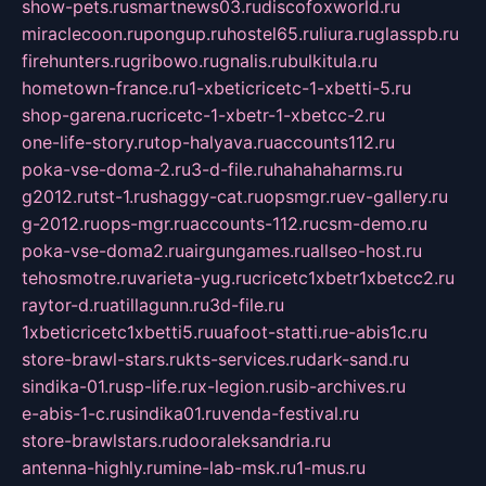
show-pets.ru
smartnews03.ru
discofoxworld.ru
miraclecoon.ru
pongup.ru
hostel65.ru
liura.ru
glasspb.ru
firehunters.ru
gribowo.ru
gnalis.ru
bulkitula.ru
hometown-france.ru
1-xbeticricetc-1-xbetti-5.ru
shop-garena.ru
cricetc-1-xbetr-1-xbetcc-2.ru
one-life-story.ru
top-halyava.ru
accounts112.ru
poka-vse-doma-2.ru
3-d-file.ru
hahahaharms.ru
g2012.ru
tst-1.ru
shaggy-cat.ru
opsmgr.ru
ev-gallery.ru
g-2012.ru
ops-mgr.ru
accounts-112.ru
csm-demo.ru
poka-vse-doma2.ru
airgungames.ru
allseo-host.ru
tehosmotre.ru
varieta-yug.ru
cricetc1xbetr1xbetcc2.ru
raytor-d.ru
atillagunn.ru
3d-file.ru
1xbeticricetc1xbetti5.ru
uafoot-statti.ru
e-abis1c.ru
store-brawl-stars.ru
kts-services.ru
dark-sand.ru
sindika-01.ru
sp-life.ru
x-legion.ru
sib-archives.ru
e-abis-1-c.ru
sindika01.ru
venda-festival.ru
store-brawlstars.ru
dooraleksandria.ru
antenna-highly.ru
mine-lab-msk.ru
1-mus.ru