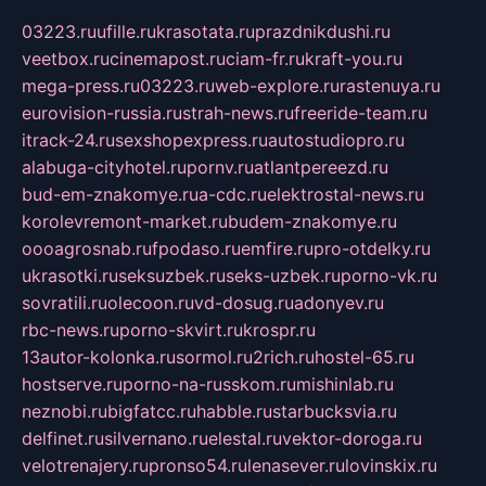
03223.ru
ufille.ru
krasotata.ru
prazdnikdushi.ru
veetbox.ru
cinemapost.ru
ciam-fr.ru
kraft-you.ru
mega-press.ru
03223.ru
web-explore.ru
rastenuya.ru
eurovision-russia.ru
strah-news.ru
freeride-team.ru
itrack-24.ru
sexshopexpress.ru
autostudiopro.ru
alabuga-cityhotel.ru
pornv.ru
atlantpereezd.ru
bud-em-znakomye.ru
a-cdc.ru
elektrostal-news.ru
korolevremont-market.ru
budem-znakomye.ru
oooagrosnab.ru
fpodaso.ru
emfire.ru
pro-otdelky.ru
ukrasotki.ru
seksuzbek.ru
seks-uzbek.ru
porno-vk.ru
sovratili.ru
olecoon.ru
vd-dosug.ru
adonyev.ru
rbc-news.ru
porno-skvirt.ru
krospr.ru
13autor-kolonka.ru
sormol.ru
2rich.ru
hostel-65.ru
hostserve.ru
porno-na-russkom.ru
mishinlab.ru
neznobi.ru
bigfatcc.ru
habble.ru
starbucksvia.ru
delfinet.ru
silvernano.ru
elestal.ru
vektor-doroga.ru
velotrenajery.ru
pronso54.ru
lenasever.ru
lovinskix.ru