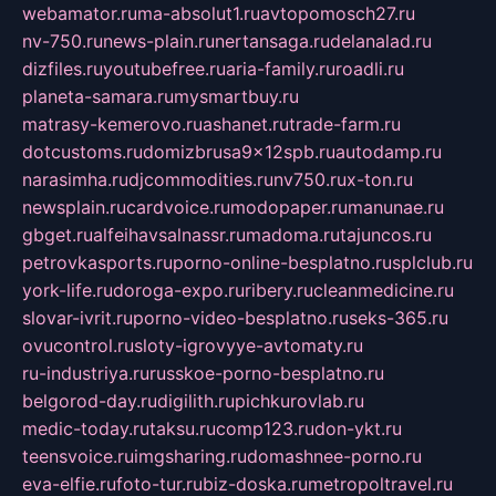
webamator.ru
ma-absolut1.ru
avtopomosch27.ru
nv-750.ru
news-plain.ru
nertansaga.ru
delanalad.ru
dizfiles.ru
youtubefree.ru
aria-family.ru
roadli.ru
planeta-samara.ru
mysmartbuy.ru
matrasy-kemerovo.ru
ashanet.ru
trade-farm.ru
dotcustoms.ru
domizbrusa9x12spb.ru
autodamp.ru
narasimha.ru
djcommodities.ru
nv750.ru
x-ton.ru
newsplain.ru
cardvoice.ru
modopaper.ru
manunae.ru
gbget.ru
alfeihavsalnassr.ru
madoma.ru
tajuncos.ru
petrovkasports.ru
porno-online-besplatno.ru
splclub.ru
york-life.ru
doroga-expo.ru
ribery.ru
cleanmedicine.ru
slovar-ivrit.ru
porno-video-besplatno.ru
seks-365.ru
ovucontrol.ru
sloty-igrovyye-avtomaty.ru
ru-industriya.ru
russkoe-porno-besplatno.ru
belgorod-day.ru
digilith.ru
pichkurovlab.ru
medic-today.ru
taksu.ru
comp123.ru
don-ykt.ru
teensvoice.ru
imgsharing.ru
domashnee-porno.ru
eva-elfie.ru
foto-tur.ru
biz-doska.ru
metropoltravel.ru