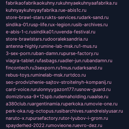
fabrikaofabrikaokuhny.ru
kuhnyaekuhnyaafabrika.ru
kuhnyaykuhnyayfabrika.ru
e-abis1c.ru
store-brawl-stars.ru
kts-services.ru
dark-sand.ru
sindika-01.ru
sp-life.ru
x-legion.ru
sib-archives.ru
e-abis-1-c.ru
sindika01.ru
venda-festival.ru
store-brawlstars.ru
dooraleksandria.ru
antenna-highly.ru
mine-lab-msk.ru
1-mus.ru
3-sex-porn.ru
ban-damn.ru
purse-factory.ru
viagra-tablet.ru
fasbags.ru
adler-jun.ru
bandamn.ru
fincontech.ru
3sexporn.ru
1mus.ru
darksand.ru
rebus-toys.ru
minelab-msk.ru
rtdco.ru
seo-prodvizhenie-sajtov-stroitelnyh-kompanij.ru
card-voice.ru
rulonnyygazon177.ru
snow-guard.ru
domizbrusa-9x12spb.ru
demaholding.ru
aalse.ru
a380club.ru
argentinamia.ru
perkoka.ru
movie-one.ru
perk-oka.ru
g-octopus.ru
sibarchives.ru
andreislyusar.ru
naruto-x.ru
pursefactory.ru
tor-lyubov-i-grom.ru
spayderhed-2022.ru
movieone.ru
evro-dez.ru