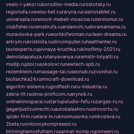
veslo-i-yakor.ru
borodino-media.ru
rostotsky.ru
regionufa.ru
weiss-bet.ru
zaryna.ru
casinotablet.ru
universalia.ru
remont-mebeli-moscow.ru
termomur.ru
clubfisher.ru
remstirufa.ru
erdamchi.ru
doramamama.ru
muraviovka-park.ru
worldofwoman.ru
clean-dreams.ru
arkrym.ru
kristinita.ru
dircomputer.ru
healthenter.ru
textexperts.ru
pivnaya-kruzhka.ru
kinofilmy-2021.ru
demolalapaluza.ru
tanyavanya.ru
remstir-tolyatti.ru
msdip.ru
jdol.ru
sokolovr.ru
newtech-spb.ru
rezemkleim.ru
massage-tai.ru
seonub.ru
zvonitut.ru
biolisichka24.ru
mncraft-download.ru
algoritm-sistema.ru
godflesh.ru
ru-industria.ru
zebra-tlt.ru
okna-proficom.ru
erynok.ru
onlinekinospace.ru
startupstudio-fefu.ru
zarges-ru.ru
gegenjustizunrecht.ru
autobalashov.ru
utrovortu.ru
spiski-firm.ru
elara-m.ru
kinomusorka.ru
mkcslava.ru
2bets.ru
vintovoykompressor.ru
birminghamvsfulham.ru
sarmat-komp.ru
pioneeri.ru