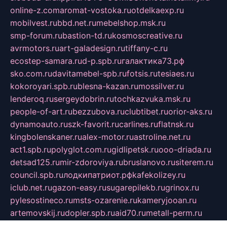
online-z.com
aromat-vostoka.ru
otdelkaexp.ru
mobilvest.ru
bbd.net.ru
mebelshop.msk.ru
smp-forum.ru
bastion-td.ru
kosmoscreative.ru
avrmotors.ru
art-galadesign.ru
tiffany-c.ru
ecostep-samara.ru
d-p.spb.ru
галактика73.рф
sko.com.ru
davitamebel-spb.ru
fotsis.ru
tesiaes.ru
kokoroyari.spb.ru
blesna-kazan.ru
mossilver.ru
lenderoq.ru
sergeydobrin.ru
tochkazvuka.msk.ru
people-of-art.ru
bezzubova.ru
clubtibet.ru
orior-aks.ru
dynamoauto.ru
szk-favorit.ru
carlines.ru
flatnsk.ru
kingbolenskaner.ru
alex-motor.ru
astroline.net.ru
act1.spb.ru
polyglot.com.ru
gidlipetsk.ru
ooo-driada.ru
detsad125.ru
mir-zdoroviya.ru
bruslanovo.ru
siterem.ru
council.spb.ru
лодкипатриот.рф
kafekolizey.ru
iclub.net.ru
gazon-easy.ru
sugarepilekb.ru
grinox.ru
pylesostineco.ru
msts-ozarenie.ru
kameryjooan.ru
artemovskij.ru
dopler.spb.ru
aid70.ru
metall-perm.ru
ndm.msk.ru
ratingzooshop.ru
apiaccess.ru