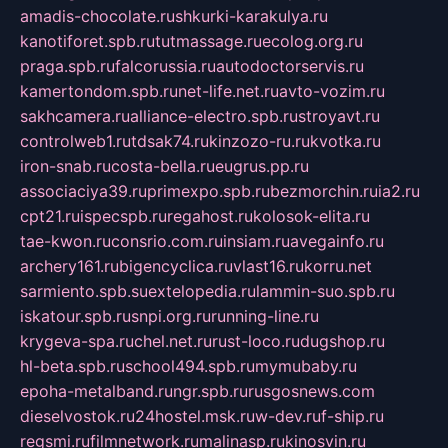
amadis-chocolate.ru
shkurki-karakulya.ru
kanotiforet.spb.ru
tutmassage.ru
ecolog.org.ru
praga.spb.ru
falcorussia.ru
autodoctorservis.ru
kamertondom.spb.ru
net-life.net.ru
avto-vozim.ru
sakhcamera.ru
alliance-electro.spb.ru
stroyavt.ru
controlweb1.ru
tdsak74.ru
kinzozo-ru.ru
kvotka.ru
iron-snab.ru
costa-bella.ru
eugrus.pp.ru
associaciya39.ru
primexpo.spb.ru
bezmorchin.ru
ia2.ru
cpt21.ru
ispecspb.ru
regahost.ru
kolosok-elita.ru
tae-kwon.ru
consrio.com.ru
insiam.ru
avegainfo.ru
archery161.ru
bigencyclica.ru
vlast16.ru
korru.net
sarmiento.spb.su
extelopedia.ru
lammin-suo.spb.ru
iskatour.spb.ru
snpi.org.ru
running-line.ru
krygeva-spa.ru
chel.net.ru
rust-loco.ru
dugshop.ru
hl-beta.spb.ru
school494.spb.ru
mymubaby.ru
epoha-metalband.ru
ngr.spb.ru
rusgosnews.com
dieselvostok.ru
24hostel.msk.ru
w-dev.ru
f-ship.ru
regsmi.ru
filmnetwork.ru
malinasp.ru
kinosvin.ru