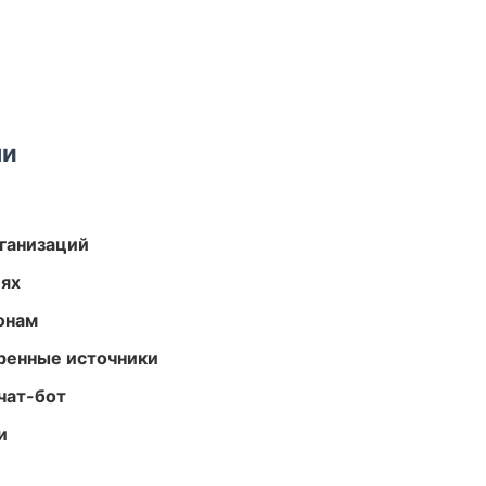
ми
ганизаций
иях
онам
еренные источники
чат-бот
и