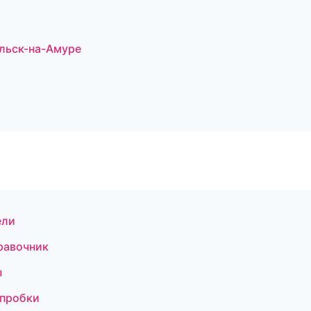
льск-на-Амуре
ели
правочник
ы
 пробки