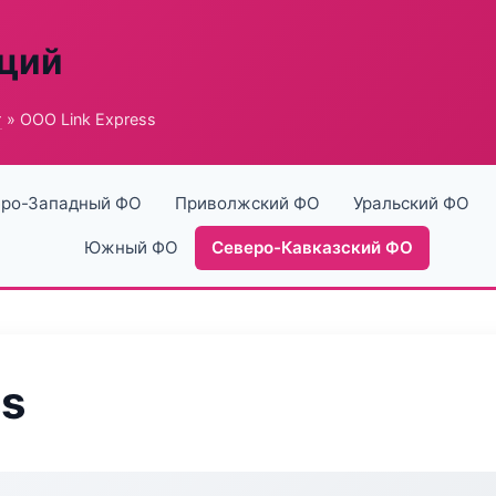
аций
г
» ООО Link Express
ро-Западный ФО
Приволжский ФО
Уральский ФО
Южный ФО
Северо-Кавказский ФО
ss