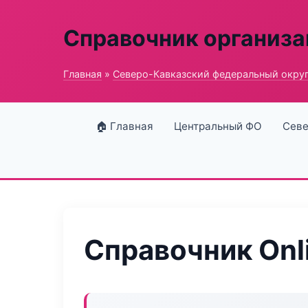
Справочник организ
Главная
»
Северо-Кавказский федеральный окру
🏠 Главная
Центральный ФО
Севе
Справочник Onli