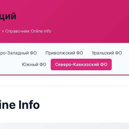
аций
г
» Справочник Online Info
ро-Западный ФО
Приволжский ФО
Уральский ФО
Южный ФО
Северо-Кавказский ФО
ne Info