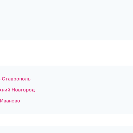
в Ставрополь
жний Новгород
 Иваново