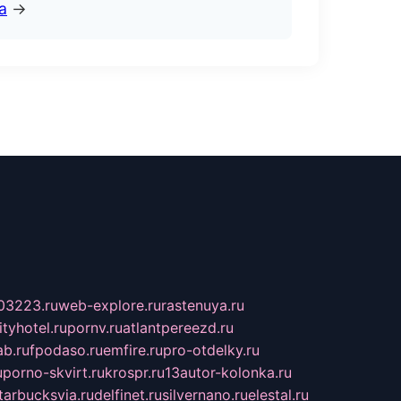
а
→
03223.ru
web-explore.ru
rastenuya.ru
tyhotel.ru
pornv.ru
atlantpereezd.ru
b.ru
fpodaso.ru
emfire.ru
pro-otdelky.ru
u
porno-skvirt.ru
krospr.ru
13autor-kolonka.ru
tarbucksvia.ru
delfinet.ru
silvernano.ru
elestal.ru