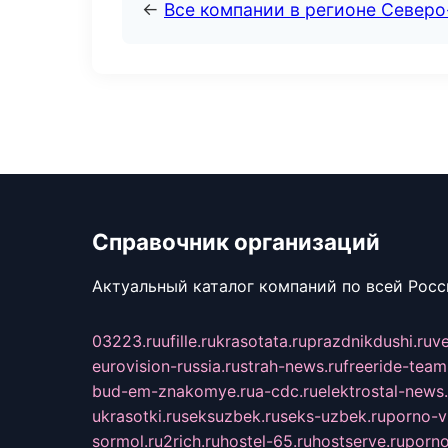
←
Все компании в регионе Северо
Справочник организаций
Актуальный каталог компаний по всей Рос
03223.ru
ufille.ru
krasotata.ru
prazdnikdushi.ru
v
eurovision-russia.ru
strah-news.ru
freeride-team
bud-em-znakomye.ru
a-cdc.ru
elektrostal-news.
ukrasotki.ru
seksuzbek.ru
seks-uzbek.ru
porno-v
sormol.ru
2rich.ru
hostel-65.ru
hostserve.ru
porno