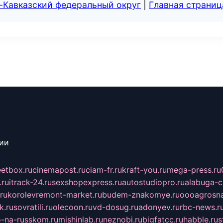
-Кавказский федеральный округ
|
Главная страниц
сии
eetbox.ru
cinemapost.ru
ciam-fr.ru
kraft-you.ru
mega-press.ru
.ru
itrack-24.ru
sexshopexpress.ru
autostudiopro.ru
alabuga-ci
ru
korolevremont-market.ru
budem-znakomye.ru
oooagrosna
k.ru
sovratili.ru
olecoon.ru
vd-dosug.ru
adonyev.ru
rbc-news.r
-na-russkom.ru
mishinlab.ru
neznobi.ru
bigfatcc.ru
habble.ru
s