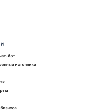
ми
чат-бот
еренные источники
иях
арты
 бизнеса