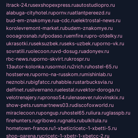
itrack-24.ru
sexshopexpress.ru
autostudiopro.ru
alabuga-cityhotel.ru
pornv.ru
atlantpereezd.ru
bud-em-znakomye.ru
a-cdc.ru
elektrostal-news.ru
korolevremont-market.ru
budem-znakomye.ru
oooagrosnab.ru
fpodaso.ru
emfire.ru
pro-otdelky.ru
ukrasotki.ru
seksuzbek.ru
seks-uzbek.ru
porno-vk.ru
sovratili.ru
olecoon.ru
vd-dosug.ru
adonyev.ru
rbc-news.ru
porno-skvirt.ru
krospr.ru
13autor-kolonka.ru
sormol.ru
2rich.ru
hostel-65.ru
hostserve.ru
porno-na-russkom.ru
mishinlab.ru
neznobi.ru
bigfatcc.ru
habble.ru
starbucksvia.ru
delfinet.ru
silvernano.ru
elestal.ru
vektor-doroga.ru
velotrenajery.ru
pronso54.ru
lenasever.ru
lovinskix.ru
show-pets.ru
smartnews03.ru
discofoxworld.ru
miraclecoon.ru
pongup.ru
hostel65.ru
liura.ru
glasspb.ru
firehunters.ru
gribowo.ru
gnalis.ru
bulkitula.ru
hometown-france.ru
1-xbeticricetc-1-xbetti-5.ru
shop-garena.ru
cricetc-1-xbetr-1-xbetcc-2.ru