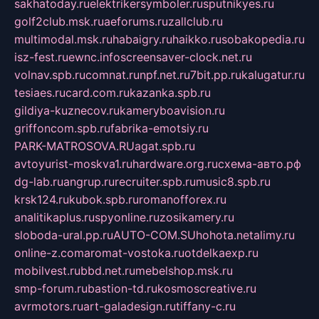
sakhatoday.ru
elektrikersymboler.ru
sputnikyes.ru
golf2club.msk.ru
aeforums.ru
zallclub.ru
multimodal.msk.ru
habaigry.ru
haikko.ru
sobakopedia.ru
isz-fest.ru
ewnc.info
screensaver-clock.net.ru
volnav.spb.ru
comnat.ru
npf.net.ru
7bit.pp.ru
kalugatur.ru
tesiaes.ru
card.com.ru
kazanka.spb.ru
gildiya-kuznecov.ru
kameryboavision.ru
griffoncom.spb.ru
fabrika-emotsiy.ru
PARK-MATROSOVA.RU
agat.spb.ru
avtoyurist-moskva1.ru
hardware.org.ru
схема-авто.рф
dg-lab.ru
angrup.ru
recruiter.spb.ru
music8.spb.ru
krsk124.ru
kubok.spb.ru
romanofforex.ru
analitikaplus.ru
spyonline.ru
zosikamery.ru
sloboda-ural.pp.ru
AUTO-COM.SU
hohota.net
alimy.ru
online-z.com
aromat-vostoka.ru
otdelkaexp.ru
mobilvest.ru
bbd.net.ru
mebelshop.msk.ru
smp-forum.ru
bastion-td.ru
kosmoscreative.ru
avrmotors.ru
art-galadesign.ru
tiffany-c.ru