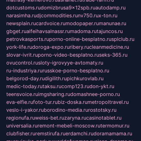
dotcustoms.ru
domizbrusa9x12spb.ru
autodamp.ru
narasimha.ru
djcommodities.ru
nv750.ru
x-ton.ru
newsplain.ru
cardvoice.ru
modopaper.ru
manunae.ru
gbget.ru
alfeihavsalnassr.ru
madoma.ru
tajuncos.ru
petrovkasports.ru
porno-online-besplatno.ru
splclub.ru
york-life.ru
doroga-expo.ru
ribery.ru
cleanmedicine.ru
slovar-ivrit.ru
porno-video-besplatno.ru
seks-365.ru
ovucontrol.ru
sloty-igrovyye-avtomaty.ru
ru-industriya.ru
russkoe-porno-besplatno.ru
belgorod-day.ru
digilith.ru
pichkurovlab.ru
medic-today.ru
taksu.ru
comp123.ru
don-ykt.ru
teensvoice.ru
imgsharing.ru
domashnee-porno.ru
eva-elfie.ru
foto-tur.ru
biz-doska.ru
metropoltravel.ru
veslo-i-yakor.ru
borodino-media.ru
rostotsky.ru
regionufa.ru
weiss-bet.ru
zaryna.ru
casinotablet.ru
universalia.ru
remont-mebeli-moscow.ru
termomur.ru
clubfisher.ru
remstirufa.ru
erdamchi.ru
doramamama.ru