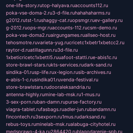
one-life-story.ru
top-halyava.ru
accounts112.ru
poka-vse-doma-2.ru
3-d-file.ru
hahahaharms.ru
g2012.ru
tst-1.ru
shaggy-cat.ru
opsmgr.ru
ev-gallery.ru
g-2012.ru
ops-mgr.ru
accounts-112.ru
csm-demo.ru
poka-vse-doma2.ru
airgungames.ru
allseo-host.ru
tehosmotre.ru
varieta-yug.ru
cricetc1xbetr1xbetcc2.ru
raytor-d.ru
atillagunn.ru
3d-file.ru
1xbeticricetc1xbetti5.ru
uafoot-statti.ru
e-abis1c.ru
store-brawl-stars.ru
kts-services.ru
dark-sand.ru
sindika-01.ru
sp-life.ru
x-legion.ru
sib-archives.ru
e-abis-1-c.ru
sindika01.ru
venda-festival.ru
store-brawlstars.ru
dooraleksandria.ru
antenna-highly.ru
mine-lab-msk.ru
1-mus.ru
3-sex-porn.ru
ban-damn.ru
purse-factory.ru
viagra-tablet.ru
fasbags.ru
adler-jun.ru
bandamn.ru
fincontech.ru
3sexporn.ru
1mus.ru
darksand.ru
rebus-toys.ru
minelab-msk.ru
alabuga-cityhotel.ru
medsprawo-4-ka.ru
2864420.ru
blagodarenie-spb.ru