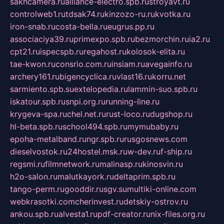
sakhcamera.ru
alliance-electro.spb.ru
stroyavt.ru
controlweb1.ru
tdsak74.ru
kinzozo-ru.ru
kvotka.ru
iron-snab.ru
costa-bella.ru
eugrus.pp.ru
associaciya39.ru
primexpo.spb.ru
bezmorchin.ru
ia2.ru
cpt21.ru
ispecspb.ru
regahost.ru
kolosok-elita.ru
tae-kwon.ru
consrio.com.ru
insiam.ru
avegainfo.ru
archery161.ru
bigencyclica.ru
vlast16.ru
korru.net
sarmiento.spb.su
extelopedia.ru
lammin-suo.spb.ru
iskatour.spb.ru
snpi.org.ru
running-line.ru
krygeva-spa.ru
chel.net.ru
rust-loco.ru
dugshop.ru
hl-beta.spb.ru
school494.spb.ru
mymubaby.ru
epoha-metalband.ru
ngr.spb.ru
rusgosnews.com
dieselvostok.ru
24hostel.msk.ru
w-dev.ru
f-ship.ru
regsmi.ru
filmnetwork.ru
malinasp.ru
kinosvin.ru
h2o-salon.ru
malutkayork.ru
deltaprim.spb.ru
tango-perm.ru
gooddir.ru
sgv.su
multiki-online.com
webkrasotki.com
cherinvest.ru
detskiy-ostrov.ru
ankou.spb.ru
alvesta1.ru
pdf-creator.ru
nix-files.org.ru