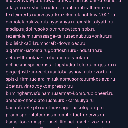
muraviovka-park.ru
worldofwoman.ru
clean-dreams.ru
arkrym.ru
kristinita.ru
dircomputer.ru
healthenter.ru
textexperts.ru
pivnaya-kruzhka.ru
kinofilmy-2021.ru
demolalapaluza.ru
tanyavanya.ru
remstir-tolyatti.ru
msdip.ru
jdol.ru
sokolovr.ru
newtech-spb.ru
rezemkleim.ru
massage-tai.ru
seonub.ru
zvonitut.ru
biolisichka24.ru
mncraft-download.ru
algoritm-sistema.ru
godflesh.ru
ru-industria.ru
zebra-tlt.ru
okna-proficom.ru
erynok.ru
onlinekinospace.ru
startupstudio-fefu.ru
zarges-ru.ru
gegenjustizunrecht.ru
autobalashov.ru
utrovortu.ru
spiski-firm.ru
elara-m.ru
kinomusorka.ru
mkcslava.ru
2bets.ru
vintovoykompressor.ru
birminghamvsfulham.ru
sarmat-komp.ru
pioneeri.ru
amadis-chocolate.ru
shkurki-karakulya.ru
kanotiforet.spb.ru
tutmassage.ru
ecolog.org.ru
praga.spb.ru
falcorussia.ru
autodoctorservis.ru
kamertondom.spb.ru
net-life.net.ru
avto-vozim.ru