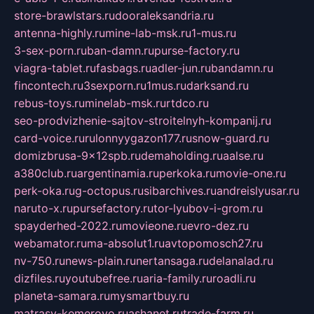
store-brawlstars.ru
dooraleksandria.ru
antenna-highly.ru
mine-lab-msk.ru
1-mus.ru
3-sex-porn.ru
ban-damn.ru
purse-factory.ru
viagra-tablet.ru
fasbags.ru
adler-jun.ru
bandamn.ru
fincontech.ru
3sexporn.ru
1mus.ru
darksand.ru
rebus-toys.ru
minelab-msk.ru
rtdco.ru
seo-prodvizhenie-sajtov-stroitelnyh-kompanij.ru
card-voice.ru
rulonnyygazon177.ru
snow-guard.ru
domizbrusa-9x12spb.ru
demaholding.ru
aalse.ru
a380club.ru
argentinamia.ru
perkoka.ru
movie-one.ru
perk-oka.ru
g-octopus.ru
sibarchives.ru
andreislyusar.ru
naruto-x.ru
pursefactory.ru
tor-lyubov-i-grom.ru
spayderhed-2022.ru
movieone.ru
evro-dez.ru
webamator.ru
ma-absolut1.ru
avtopomosch27.ru
nv-750.ru
news-plain.ru
nertansaga.ru
delanalad.ru
dizfiles.ru
youtubefree.ru
aria-family.ru
roadli.ru
planeta-samara.ru
mysmartbuy.ru
matrasy-kemerovo.ru
ashanet.ru
trade-farm.ru