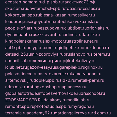
ecostep-samara.ru
d-p.spb.ru
галактика73.рф
sko.com.ru
davitamebel-spb.ru
fotsis.ru
tesiaes.ru
kokoroyari.spb.ru
blesna-kazan.ru
mossilver.ru
lenderoq.ru
sergeydobrin.ru
tochkazvuka.msk.ru
people-of-art.ru
bezzubova.ru
clubtibet.ru
orior-aks.ru
dynamoauto.ru
szk-favorit.ru
carlines.ru
flatnsk.ru
kingbolenskaner.ru
alex-motor.ru
astroline.net.ru
act1.spb.ru
polyglot.com.ru
gidlipetsk.ru
ooo-driada.ru
detsad125.ru
mir-zdoroviya.ru
bruslanovo.ru
siterem.ru
council.spb.ru
лодкипатриот.рф
kafekolizey.ru
iclub.net.ru
gazon-easy.ru
sugarepilekb.ru
grinox.ru
pylesostineco.ru
msts-ozarenie.ru
kameryjooan.ru
artemovskij.ru
dopler.spb.ru
aid70.ru
metall-perm.ru
ndm.msk.ru
ratingzooshop.ru
apiaccess.ru
globalautotrade.info
bezverhovskoe.ru
drsschool.ru
ZOOSMART.SPB.RU
dalakony.ru
medikijob.ru
remontt.spb.ru
photostudia.spb.ru
myragon.ru
terramia.ru
academy62.ru
gardengallereya.ru
rti.com.ru