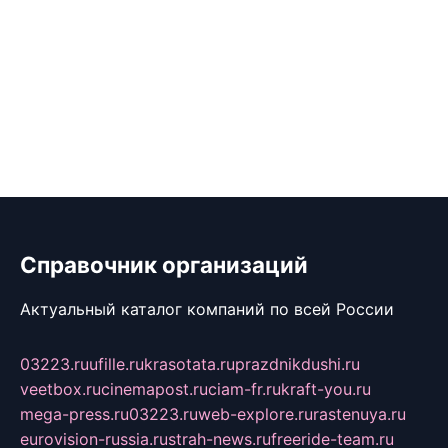
Справочник организаций
Актуальный каталог компаний по всей России
03223.ru
ufille.ru
krasotata.ru
prazdnikdushi.ru
veetbox.ru
cinemapost.ru
ciam-fr.ru
kraft-you.ru
mega-press.ru
03223.ru
web-explore.ru
rastenuya.ru
eurovision-russia.ru
strah-news.ru
freeride-team.ru