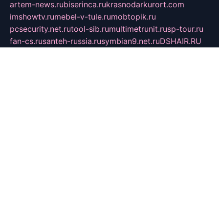
artem-news.ru
biserinca.ru
krasnodarkurort.com
imshowtv.ru
mebel-v-tule.ru
mobtopik.ru
pcsecurity.net.ru
tool-sib.ru
multimetrunit.ru
sp-tour.ru
fan-cs.ru
santeh-russia.ru
symbian9.net.ru
DSHAIR.RU
tmmotors.spb.ru
xjocuricopii.com
musavtomat.msk.ru
obustrojdom.ru
sovetcik.ru
ybaranovskaya.ru
ppknews.ru
cult-alshei.ru
JAPANRUSSIA.RU
proekciyamebel.ru
imper-finans.ru
rim.org.ru
glamourai.ru
brassminus.ru
zabor-pro.ru
ftn.pp.ru
dorogoe58.ru
laimengpacker.ru
kuzova-zapchasti.ru
sageerp.ru
taxodrom.ru
dsrazvitie.ru
hardcity.net.ru
ratinghomegames.ru
topservice25.ru
gubernyan.ru
gtglasslined.ru
ii4.ru
tssport.spb.ru
andorra24.com
blackwallstreet.ru
oboimos.ru
optim-doors.com.ru
ikuch.ru
nycr.org.ru
npa21.ru
vremya-ch.spb.ru
desert000.ru
ivtorgi.ru
ifiori.ru
catalog-statei.ru
dcv.org.ru
spetsmaster174.ru
ipkameryhiseeu.ru
dum26.ru
ruspol.spb.ru
fr-opendp.ru
kam-solnyshko.ru