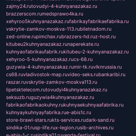
zajmy24.ru
tovudyi-4-kuhnyanazakaz.ru
brazzerscom.ru
medsprawo4ka.ru
xehyroo5kuhnyanazakaz.ru
fabrikayfabrikaefabrika.ru
vskrytie-zamkov-moskva-113.ru
biletnadom.ru
zed-online.ru
pimchax.ru
brazzers-hd.ru
z-host.ru
kitubeu2kuhnyanazakaz.ru
naperekate.ru
kuhnyaofabrikaufabrik.ru
kitubeu-2-kuhnyanazakaz.ru
xehyroo-5-kuhnyanazakaz.ru
cs-68.ru
guzywia-4-kuhnyanazakaz.ru
mir-tk.ru
vlknrussia.ru
cs68.ru
vladivostok-map.ru
video-seks.ru
bankaribi.ru
raszar.ru
vskrytie-zamkov-moskva113.ru
lipetsktelecom.ru
tovudyi4kuhnyanazakaz.ru
seksuzb.ru
guzywia4kuhnyanazakaz.ru
fabrikaofabrikaokuhny.ru
kuhnyaekuhnyaafabrika.ru
kuhnyaykuhnyayfabrika.ru
e-abis1c.ru
store-brawl-stars.ru
kts-services.ru
dark-sand.ru
sindika-01.ru
sp-life.ru
x-legion.ru
sib-archives.ru
e-abis-1-c.ru
sindika01.ru
venda-festival.ru