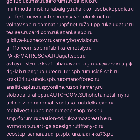
golf2club.msk.ru
aeforums.ru
zallclub.ru
multimodal.msk.ru
habaigry.ru
haikko.ru
sobakopedia.ru
isz-fest.ru
ewnc.info
screensaver-clock.net.ru
volnav.spb.ru
comnat.ru
npf.net.ru
7bit.pp.ru
kalugatur.ru
tesiaes.ru
card.com.ru
kazanka.spb.ru
gildiya-kuznecov.ru
kameryboavision.ru
griffoncom.spb.ru
fabrika-emotsiy.ru
PARK-MATROSOVA.RU
agat.spb.ru
avtoyurist-moskva1.ru
hardware.org.ru
схема-авто.рф
dg-lab.ru
angrup.ru
recruiter.spb.ru
music8.spb.ru
krsk124.ru
kubok.spb.ru
romanofforex.ru
analitikaplus.ru
spyonline.ru
zosikamery.ru
sloboda-ural.pp.ru
AUTO-COM.SU
hohota.net
alimy.ru
online-z.com
aromat-vostoka.ru
otdelkaexp.ru
mobilvest.ru
bbd.net.ru
mebelshop.msk.ru
smp-forum.ru
bastion-td.ru
kosmoscreative.ru
avrmotors.ru
art-galadesign.ru
tiffany-c.ru
ecostep-samara.ru
d-p.spb.ru
галактика73.рф