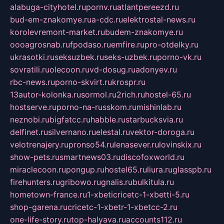
alabuga-cityhotel.ru
pornv.ru
atlantpereezd.ru
bud-em-znakomye.ru
a-cdc.ru
elektrostal-news.ru
korolevremont-market.ru
budem-znakomye.ru
oooagrosnab.ru
fpodaso.ru
emfire.ru
pro-otdelky.ru
ukrasotki.ru
seksuzbek.ru
seks-uzbek.ru
porno-vk.ru
sovratili.ru
olecoon.ru
vd-dosug.ru
adonyev.ru
rbc-news.ru
porno-skvirt.ru
krospr.ru
13autor-kolonka.ru
sormol.ru
2rich.ru
hostel-65.ru
hostserve.ru
porno-na-russkom.ru
mishinlab.ru
neznobi.ru
bigfatcc.ru
habble.ru
starbucksvia.ru
delfinet.ru
silvernano.ru
elestal.ru
vektor-doroga.ru
velotrenajery.ru
pronso54.ru
lenasever.ru
lovinskix.ru
show-pets.ru
smartnews03.ru
discofoxworld.ru
miraclecoon.ru
pongup.ru
hostel65.ru
liura.ru
glasspb.ru
firehunters.ru
gribowo.ru
gnalis.ru
bulkitula.ru
hometown-france.ru
1-xbeticricetc-1-xbetti-5.ru
shop-garena.ru
cricetc-1-xbetr-1-xbetcc-2.ru
one-life-story.ru
top-halyava.ru
accounts112.ru