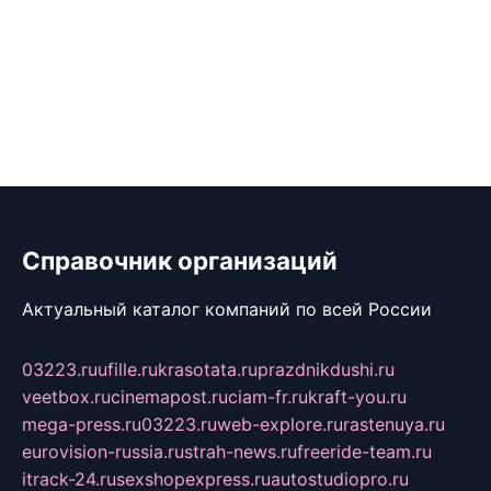
Справочник организаций
Актуальный каталог компаний по всей России
03223.ru
ufille.ru
krasotata.ru
prazdnikdushi.ru
veetbox.ru
cinemapost.ru
ciam-fr.ru
kraft-you.ru
mega-press.ru
03223.ru
web-explore.ru
rastenuya.ru
eurovision-russia.ru
strah-news.ru
freeride-team.ru
itrack-24.ru
sexshopexpress.ru
autostudiopro.ru