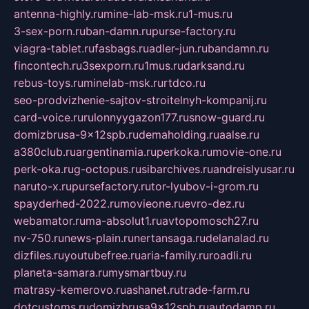
antenna-highly.ru
mine-lab-msk.ru
1-mus.ru
3-sex-porn.ru
ban-damn.ru
purse-factory.ru
viagra-tablet.ru
fasbags.ru
adler-jun.ru
bandamn.ru
fincontech.ru
3sexporn.ru
1mus.ru
darksand.ru
rebus-toys.ru
minelab-msk.ru
rtdco.ru
seo-prodvizhenie-sajtov-stroitelnyh-kompanij.ru
card-voice.ru
rulonnyygazon177.ru
snow-guard.ru
domizbrusa-9x12spb.ru
demaholding.ru
aalse.ru
a380club.ru
argentinamia.ru
perkoka.ru
movie-one.ru
perk-oka.ru
g-octopus.ru
sibarchives.ru
andreislyusar.ru
naruto-x.ru
pursefactory.ru
tor-lyubov-i-grom.ru
spayderhed-2022.ru
movieone.ru
evro-dez.ru
webamator.ru
ma-absolut1.ru
avtopomosch27.ru
nv-750.ru
news-plain.ru
nertansaga.ru
delanalad.ru
dizfiles.ru
youtubefree.ru
aria-family.ru
roadli.ru
planeta-samara.ru
mysmartbuy.ru
matrasy-kemerovo.ru
ashanet.ru
trade-farm.ru
dotcustoms.ru
domizbrusa9x12spb.ru
autodamp.ru