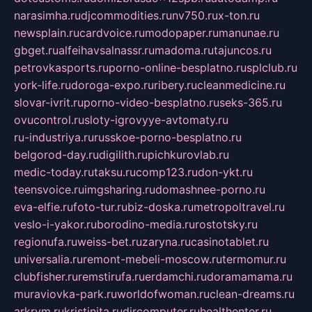
narasimha.ru
djcommodities.ru
nv750.ru
x-ton.ru
newsplain.ru
cardvoice.ru
modopaper.ru
manunae.ru
gbget.ru
alfeihavsalnassr.ru
madoma.ru
tajuncos.ru
petrovkasports.ru
porno-online-besplatno.ru
splclub.ru
york-life.ru
doroga-expo.ru
ribery.ru
cleanmedicine.ru
slovar-ivrit.ru
porno-video-besplatno.ru
seks-365.ru
ovucontrol.ru
sloty-igrovyye-avtomaty.ru
ru-industriya.ru
russkoe-porno-besplatno.ru
belgorod-day.ru
digilith.ru
pichkurovlab.ru
medic-today.ru
taksu.ru
comp123.ru
don-ykt.ru
teensvoice.ru
imgsharing.ru
domashnee-porno.ru
eva-elfie.ru
foto-tur.ru
biz-doska.ru
metropoltravel.ru
veslo-i-yakor.ru
borodino-media.ru
rostotsky.ru
regionufa.ru
weiss-bet.ru
zaryna.ru
casinotablet.ru
universalia.ru
remont-mebeli-moscow.ru
termomur.ru
clubfisher.ru
remstirufa.ru
erdamchi.ru
doramamama.ru
muraviovka-park.ru
worldofwoman.ru
clean-dreams.ru
arkrym.ru
kristinita.ru
dircomputer.ru
healthenter.ru