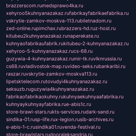
brazzerscom.ru
medsprawo4ka.ru
xehyroo5kuhnyanazakaz.ru
fabrikayfabrikaefabrika.ru
vskrytie-zamkov-moskva-113.ru
biletnadom.ru
zed-online.ru
pimchax.ru
brazzers-hd.ru
z-host.ru
kitubeu2kuhnyanazakaz.ru
naperekate.ru
kuhnyaofabrikaufabrik.ru
kitubeu-2-kuhnyanazakaz.ru
xehyroo-5-kuhnyanazakaz.ru
cs-68.ru
guzywia-4-kuhnyanazakaz.ru
mir-tk.ru
vlknrussia.ru
cs68.ru
vladivostok-map.ru
video-seks.ru
bankaribi.ru
raszar.ru
vskrytie-zamkov-moskva113.ru
lipetsktelecom.ru
tovudyi4kuhnyanazakaz.ru
seksuzb.ru
guzywia4kuhnyanazakaz.ru
fabrikaofabrikaokuhny.ru
kuhnyaekuhnyaafabrika.ru
kuhnyaykuhnyayfabrika.ru
e-abis1c.ru
store-brawl-stars.ru
kts-services.ru
dark-sand.ru
sindika-01.ru
sp-life.ru
x-legion.ru
sib-archives.ru
e-abis-1-c.ru
sindika01.ru
venda-festival.ru
store-brawlstars.ru
dooraleksandria.ru