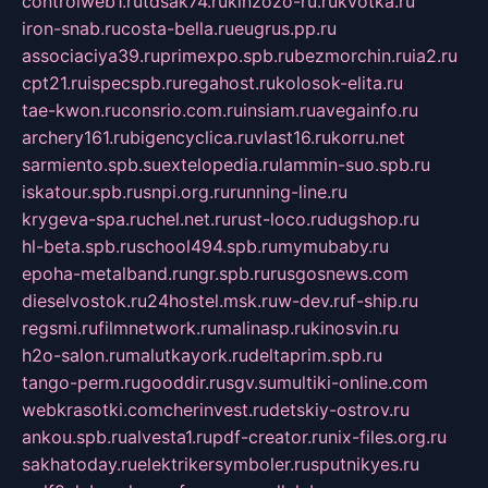
controlweb1.ru
tdsak74.ru
kinzozo-ru.ru
kvotka.ru
iron-snab.ru
costa-bella.ru
eugrus.pp.ru
associaciya39.ru
primexpo.spb.ru
bezmorchin.ru
ia2.ru
cpt21.ru
ispecspb.ru
regahost.ru
kolosok-elita.ru
tae-kwon.ru
consrio.com.ru
insiam.ru
avegainfo.ru
archery161.ru
bigencyclica.ru
vlast16.ru
korru.net
sarmiento.spb.su
extelopedia.ru
lammin-suo.spb.ru
iskatour.spb.ru
snpi.org.ru
running-line.ru
krygeva-spa.ru
chel.net.ru
rust-loco.ru
dugshop.ru
hl-beta.spb.ru
school494.spb.ru
mymubaby.ru
epoha-metalband.ru
ngr.spb.ru
rusgosnews.com
dieselvostok.ru
24hostel.msk.ru
w-dev.ru
f-ship.ru
regsmi.ru
filmnetwork.ru
malinasp.ru
kinosvin.ru
h2o-salon.ru
malutkayork.ru
deltaprim.spb.ru
tango-perm.ru
gooddir.ru
sgv.su
multiki-online.com
webkrasotki.com
cherinvest.ru
detskiy-ostrov.ru
ankou.spb.ru
alvesta1.ru
pdf-creator.ru
nix-files.org.ru
sakhatoday.ru
elektrikersymboler.ru
sputnikyes.ru