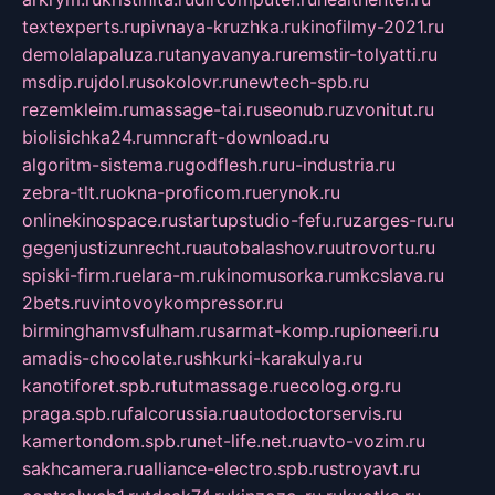
textexperts.ru
pivnaya-kruzhka.ru
kinofilmy-2021.ru
demolalapaluza.ru
tanyavanya.ru
remstir-tolyatti.ru
msdip.ru
jdol.ru
sokolovr.ru
newtech-spb.ru
rezemkleim.ru
massage-tai.ru
seonub.ru
zvonitut.ru
biolisichka24.ru
mncraft-download.ru
algoritm-sistema.ru
godflesh.ru
ru-industria.ru
zebra-tlt.ru
okna-proficom.ru
erynok.ru
onlinekinospace.ru
startupstudio-fefu.ru
zarges-ru.ru
gegenjustizunrecht.ru
autobalashov.ru
utrovortu.ru
spiski-firm.ru
elara-m.ru
kinomusorka.ru
mkcslava.ru
2bets.ru
vintovoykompressor.ru
birminghamvsfulham.ru
sarmat-komp.ru
pioneeri.ru
amadis-chocolate.ru
shkurki-karakulya.ru
kanotiforet.spb.ru
tutmassage.ru
ecolog.org.ru
praga.spb.ru
falcorussia.ru
autodoctorservis.ru
kamertondom.spb.ru
net-life.net.ru
avto-vozim.ru
sakhcamera.ru
alliance-electro.spb.ru
stroyavt.ru