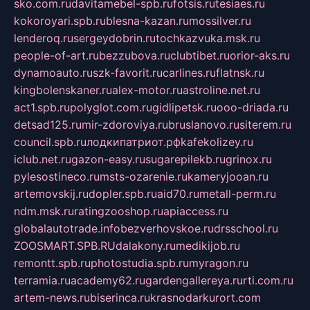
sko.com.ru
davitamebel-spb.ru
fotsis.ru
tesiaes.ru
kokoroyari.spb.ru
blesna-kazan.ru
mossilver.ru
lenderoq.ru
sergeydobrin.ru
tochkazvuka.msk.ru
people-of-art.ru
bezzubova.ru
clubtibet.ru
orior-aks.ru
dynamoauto.ru
szk-favorit.ru
carlines.ru
flatnsk.ru
kingbolenskaner.ru
alex-motor.ru
astroline.net.ru
act1.spb.ru
polyglot.com.ru
gidlipetsk.ru
ooo-driada.ru
detsad125.ru
mir-zdoroviya.ru
bruslanovo.ru
siterem.ru
council.spb.ru
лодкипатриот.рф
kafekolizey.ru
iclub.net.ru
gazon-easy.ru
sugarepilekb.ru
grinox.ru
pylesostineco.ru
msts-ozarenie.ru
kameryjooan.ru
artemovskij.ru
dopler.spb.ru
aid70.ru
metall-perm.ru
ndm.msk.ru
ratingzooshop.ru
apiaccess.ru
globalautotrade.info
bezverhovskoe.ru
drsschool.ru
ZOOSMART.SPB.RU
dalakony.ru
medikijob.ru
remontt.spb.ru
photostudia.spb.ru
myragon.ru
terramia.ru
academy62.ru
gardengallereya.ru
rti.com.ru
artem-news.ru
biserinca.ru
krasnodarkurort.com