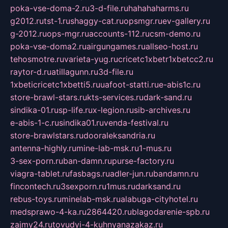
poka-vse-doma-2.ru
3-d-file.ru
hahahaharms.ru
g2012.ru
tst-1.ru
shaggy-cat.ru
opsmgr.ru
ev-gallery.ru
g-2012.ru
ops-mgr.ru
accounts-112.ru
csm-demo.ru
poka-vse-doma2.ru
airgungames.ru
allseo-host.ru
tehosmotre.ru
varieta-yug.ru
cricetc1xbetr1xbetcc2.ru
raytor-d.ru
atillagunn.ru
3d-file.ru
1xbeticricetc1xbetti5.ru
uafoot-statti.ru
e-abis1c.ru
store-brawl-stars.ru
kts-services.ru
dark-sand.ru
sindika-01.ru
sp-life.ru
x-legion.ru
sib-archives.ru
e-abis-1-c.ru
sindika01.ru
venda-festival.ru
store-brawlstars.ru
dooraleksandria.ru
antenna-highly.ru
mine-lab-msk.ru
1-mus.ru
3-sex-porn.ru
ban-damn.ru
purse-factory.ru
viagra-tablet.ru
fasbags.ru
adler-jun.ru
bandamn.ru
fincontech.ru
3sexporn.ru
1mus.ru
darksand.ru
rebus-toys.ru
minelab-msk.ru
alabuga-cityhotel.ru
medsprawo-4-ka.ru
2864420.ru
blagodarenie-spb.ru
zajmy24.ru
tovudyi-4-kuhnyanazakaz.ru