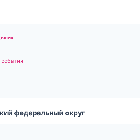
очник
и события
ский федеральный округ