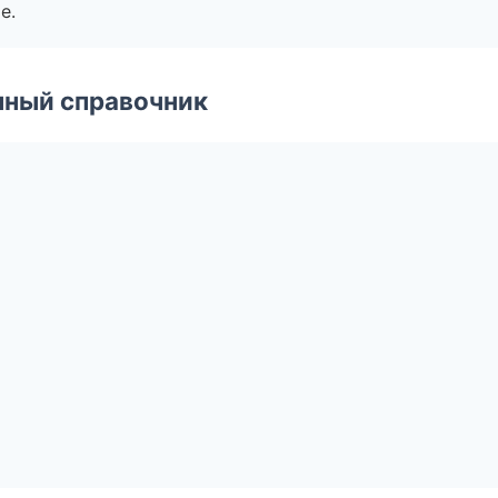
е.
нный справочник