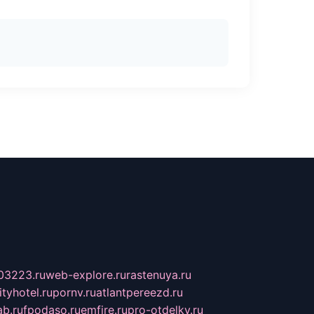
03223.ru
web-explore.ru
rastenuya.ru
tyhotel.ru
pornv.ru
atlantpereezd.ru
b.ru
fpodaso.ru
emfire.ru
pro-otdelky.ru