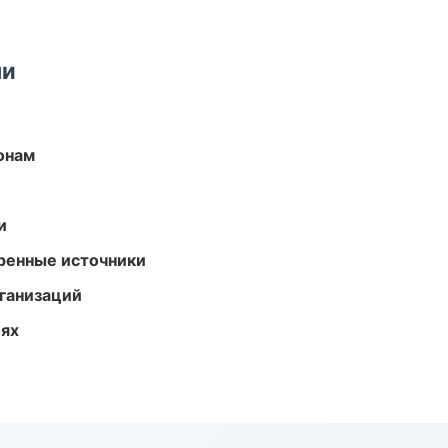
ми
онам
и
еренные источники
ганизаций
иях