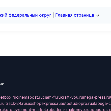
ский федеральный округ
|
Главная страница
→
сии
eetbox.ru
cinemapost.ru
ciam-fr.ru
kraft-you.ru
mega-press.ru
.ru
itrack-24.ru
sexshopexpress.ru
autostudiopro.ru
alabuga-ci
ru
korolevremont-market.ru
budem-znakomye.ru
oooagrosna