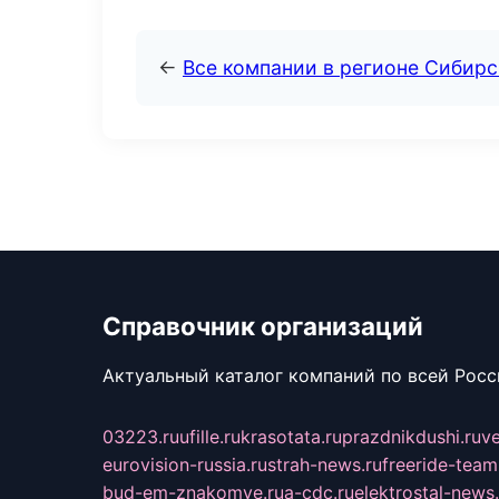
←
Все компании в регионе Сибир
Справочник организаций
Актуальный каталог компаний по всей Рос
03223.ru
ufille.ru
krasotata.ru
prazdnikdushi.ru
v
eurovision-russia.ru
strah-news.ru
freeride-team
bud-em-znakomye.ru
a-cdc.ru
elektrostal-news.