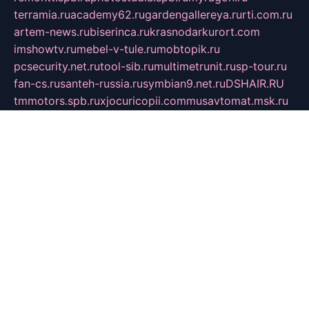
terramia.ru
academy62.ru
gardengallereya.ru
rti.com.ru
artem-news.ru
biserinca.ru
krasnodarkurort.com
imshowtv.ru
mebel-v-tule.ru
mobtopik.ru
pcsecurity.net.ru
tool-sib.ru
multimetrunit.ru
sp-tour.ru
fan-cs.ru
santeh-russia.ru
symbian9.net.ru
DSHAIR.RU
tmmotors.spb.ru
xjocuricopii.com
musavtomat.msk.ru
obustrojdom.ru
sovetcik.ru
ybaranovskaya.ru
ppknews.ru
cult-alshei.ru
JAPANRUSSIA.RU
proekciyamebel.ru
imper-finans.ru
rim.org.ru
glamourai.ru
brassminus.ru
zabor-pro.ru
ftn.pp.ru
dorogoe58.ru
laimengpacker.ru
kuzova-zapchasti.ru
sageerp.ru
taxodrom.ru
dsrazvitie.ru
hardcity.net.ru
ratinghomegames.ru
topservice25.ru
gubernyan.ru
gtglasslined.ru
ii4.ru
tssport.spb.ru
andorra24.com
blackwallstreet.ru
oboimos.ru
optim-doors.com.ru
ikuch.ru
nycr.org.ru
npa21.ru
vremya-ch.spb.ru
desert000.ru
ivtorgi.ru
ifiori.ru
catalog-statei.ru
dcv.org.ru
spetsmaster174.ru
ipkameryhiseeu.ru