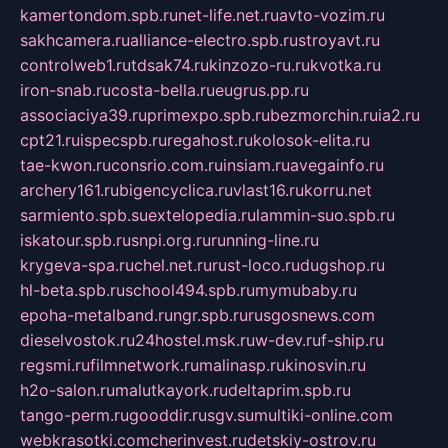
kamertondom.spb.ru
net-life.net.ru
avto-vozim.ru
sakhcamera.ru
alliance-electro.spb.ru
stroyavt.ru
controlweb1.ru
tdsak74.ru
kinzozo-ru.ru
kvotka.ru
iron-snab.ru
costa-bella.ru
eugrus.pp.ru
associaciya39.ru
primexpo.spb.ru
bezmorchin.ru
ia2.ru
cpt21.ru
ispecspb.ru
regahost.ru
kolosok-elita.ru
tae-kwon.ru
consrio.com.ru
insiam.ru
avegainfo.ru
archery161.ru
bigencyclica.ru
vlast16.ru
korru.net
sarmiento.spb.su
extelopedia.ru
lammin-suo.spb.ru
iskatour.spb.ru
snpi.org.ru
running-line.ru
krygeva-spa.ru
chel.net.ru
rust-loco.ru
dugshop.ru
hl-beta.spb.ru
school494.spb.ru
mymubaby.ru
epoha-metalband.ru
ngr.spb.ru
rusgosnews.com
dieselvostok.ru
24hostel.msk.ru
w-dev.ru
f-ship.ru
regsmi.ru
filmnetwork.ru
malinasp.ru
kinosvin.ru
h2o-salon.ru
malutkayork.ru
deltaprim.spb.ru
tango-perm.ru
gooddir.ru
sgv.su
multiki-online.com
webkrasotki.com
cherinvest.ru
detskiy-ostrov.ru