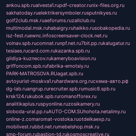
ankou.spb.ru
alvesta1.ru
pdf-creator.ru
nix-files.org.ru
sakhatoday.ru
elektrikersymboler.ru
sputnikyes.ru
golf2club.msk.ru
aeforums.ru
zallclub.ru
multimodal.msk.ru
habaigry.ru
haikko.ru
sobakopedia.ru
isz-fest.ru
ewnc.info
screensaver-clock.net.ru
volnav.spb.ru
comnat.ru
npf.net.ru
7bit.pp.ru
kalugatur.ru
tesiaes.ru
card.com.ru
kazanka.spb.ru
gildiya-kuznecov.ru
kameryboavision.ru
griffoncom.spb.ru
fabrika-emotsiy.ru
PARK-MATROSOVA.RU
agat.spb.ru
avtoyurist-moskva1.ru
hardware.org.ru
схема-авто.рф
dg-lab.ru
angrup.ru
recruiter.spb.ru
music8.spb.ru
krsk124.ru
kubok.spb.ru
romanofforex.ru
analitikaplus.ru
spyonline.ru
zosikamery.ru
sloboda-ural.pp.ru
AUTO-COM.SU
hohota.net
alimy.ru
online-z.com
aromat-vostoka.ru
otdelkaexp.ru
mobilvest.ru
bbd.net.ru
mebelshop.msk.ru
smp-forum.ru
bastion-td.ru
kosmoscreative.ru