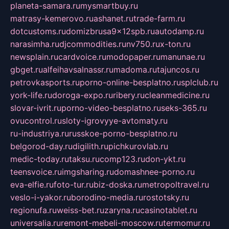
planeta-samara.ru
mysmartbuy.ru
matrasy-kemerovo.ru
ashanet.ru
trade-farm.ru
dotcustoms.ru
domizbrusa9x12spb.ru
autodamp.ru
narasimha.ru
djcommodities.ru
nv750.ru
x-ton.ru
newsplain.ru
cardvoice.ru
modopaper.ru
manunae.ru
gbget.ru
alfeihavsalnassr.ru
madoma.ru
tajuncos.ru
petrovkasports.ru
porno-online-besplatno.ru
splclub.ru
york-life.ru
doroga-expo.ru
ribery.ru
cleanmedicine.ru
slovar-ivrit.ru
porno-video-besplatno.ru
seks-365.ru
ovucontrol.ru
sloty-igrovyye-avtomaty.ru
ru-industriya.ru
russkoe-porno-besplatno.ru
belgorod-day.ru
digilith.ru
pichkurovlab.ru
medic-today.ru
taksu.ru
comp123.ru
don-ykt.ru
teensvoice.ru
imgsharing.ru
domashnee-porno.ru
eva-elfie.ru
foto-tur.ru
biz-doska.ru
metropoltravel.ru
veslo-i-yakor.ru
borodino-media.ru
rostotsky.ru
regionufa.ru
weiss-bet.ru
zaryna.ru
casinotablet.ru
universalia.ru
remont-mebeli-moscow.ru
termomur.ru