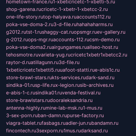
hometown-france.ru
1-xbeticricetc-1-xbetti-5.ru
shop-garena.ru
cricetc-1-xbetr-1-xbetcc-2.ru
one-life-story.ru
top-halyava.ru
accounts112.ru
poka-vse-doma-2.ru
3-d-file.ru
hahahaharms.ru
g2012.ru
tst-1.ru
shaggy-cat.ru
opsmgr.ru
ev-gallery.ru
g-2012.ru
ops-mgr.ru
accounts-112.ru
csm-demo.ru
poka-vse-doma2.ru
airgungames.ru
allseo-host.ru
tehosmotre.ru
varieta-yug.ru
cricetc1xbetr1xbetcc2.ru
raytor-d.ru
atillagunn.ru
3d-file.ru
1xbeticricetc1xbetti5.ru
uafoot-statti.ru
e-abis1c.ru
store-brawl-stars.ru
kts-services.ru
dark-sand.ru
sindika-01.ru
sp-life.ru
x-legion.ru
sib-archives.ru
e-abis-1-c.ru
sindika01.ru
venda-festival.ru
store-brawlstars.ru
dooraleksandria.ru
antenna-highly.ru
mine-lab-msk.ru
1-mus.ru
3-sex-porn.ru
ban-damn.ru
purse-factory.ru
viagra-tablet.ru
fasbags.ru
adler-jun.ru
bandamn.ru
fincontech.ru
3sexporn.ru
1mus.ru
darksand.ru