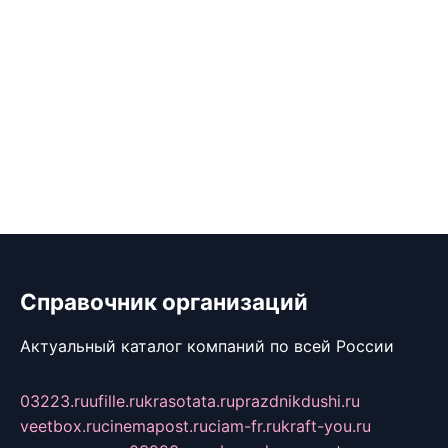
Справочник организаций
Актуальный каталог компаний по всей России
03223.ru
ufille.ru
krasotata.ru
prazdnikdushi.ru
veetbox.ru
cinemapost.ru
ciam-fr.ru
kraft-you.ru