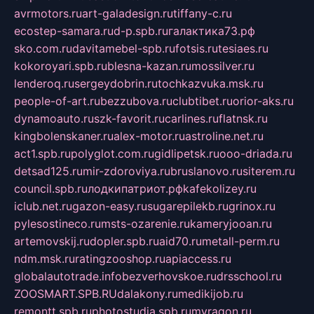
avrmotors.ru
art-galadesign.ru
tiffany-c.ru
ecostep-samara.ru
d-p.spb.ru
галактика73.рф
sko.com.ru
davitamebel-spb.ru
fotsis.ru
tesiaes.ru
kokoroyari.spb.ru
blesna-kazan.ru
mossilver.ru
lenderoq.ru
sergeydobrin.ru
tochkazvuka.msk.ru
people-of-art.ru
bezzubova.ru
clubtibet.ru
orior-aks.ru
dynamoauto.ru
szk-favorit.ru
carlines.ru
flatnsk.ru
kingbolenskaner.ru
alex-motor.ru
astroline.net.ru
act1.spb.ru
polyglot.com.ru
gidlipetsk.ru
ooo-driada.ru
detsad125.ru
mir-zdoroviya.ru
bruslanovo.ru
siterem.ru
council.spb.ru
лодкипатриот.рф
kafekolizey.ru
iclub.net.ru
gazon-easy.ru
sugarepilekb.ru
grinox.ru
pylesostineco.ru
msts-ozarenie.ru
kameryjooan.ru
artemovskij.ru
dopler.spb.ru
aid70.ru
metall-perm.ru
ndm.msk.ru
ratingzooshop.ru
apiaccess.ru
globalautotrade.info
bezverhovskoe.ru
drsschool.ru
ZOOSMART.SPB.RU
dalakony.ru
medikijob.ru
remontt.spb.ru
photostudia.spb.ru
myragon.ru