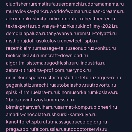
clubfisher.ru
remstirufa.ru
erdamchi.ru
doramamama.ru
muraviovka-park.ru
worldofwoman.ru
clean-dreams.ru
arkrym.ru
kristinita.ru
dircomputer.ru
healthenter.ru
textexperts.ru
pivnaya-kruzhka.ru
kinofilmy-2021.ru
demolalapaluza.ru
tanyavanya.ru
remstir-tolyatti.ru
msdip.ru
jdol.ru
sokolovr.ru
newtech-spb.ru
rezemkleim.ru
massage-tai.ru
seonub.ru
zvonitut.ru
biolisichka24.ru
mncraft-download.ru
algoritm-sistema.ru
godflesh.ru
ru-industria.ru
zebra-tlt.ru
okna-proficom.ru
erynok.ru
onlinekinospace.ru
startupstudio-fefu.ru
zarges-ru.ru
gegenjustizunrecht.ru
autobalashov.ru
utrovortu.ru
spiski-firm.ru
elara-m.ru
kinomusorka.ru
mkcslava.ru
2bets.ru
vintovoykompressor.ru
birminghamvsfulham.ru
sarmat-komp.ru
pioneeri.ru
amadis-chocolate.ru
shkurki-karakulya.ru
kanotiforet.spb.ru
tutmassage.ru
ecolog.org.ru
praga.spb.ru
falcorussia.ru
autodoctorservis.ru