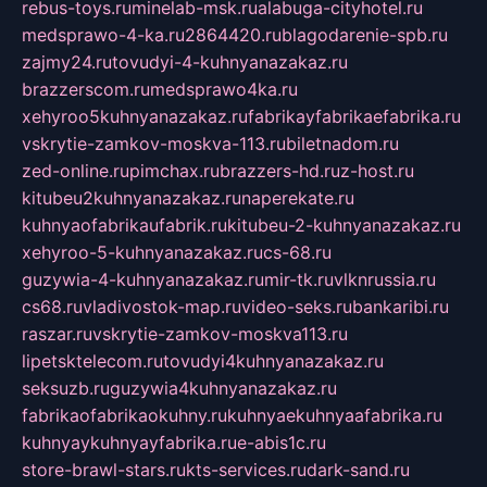
rebus-toys.ru
minelab-msk.ru
alabuga-cityhotel.ru
medsprawo-4-ka.ru
2864420.ru
blagodarenie-spb.ru
zajmy24.ru
tovudyi-4-kuhnyanazakaz.ru
brazzerscom.ru
medsprawo4ka.ru
xehyroo5kuhnyanazakaz.ru
fabrikayfabrikaefabrika.ru
vskrytie-zamkov-moskva-113.ru
biletnadom.ru
zed-online.ru
pimchax.ru
brazzers-hd.ru
z-host.ru
kitubeu2kuhnyanazakaz.ru
naperekate.ru
kuhnyaofabrikaufabrik.ru
kitubeu-2-kuhnyanazakaz.ru
xehyroo-5-kuhnyanazakaz.ru
cs-68.ru
guzywia-4-kuhnyanazakaz.ru
mir-tk.ru
vlknrussia.ru
cs68.ru
vladivostok-map.ru
video-seks.ru
bankaribi.ru
raszar.ru
vskrytie-zamkov-moskva113.ru
lipetsktelecom.ru
tovudyi4kuhnyanazakaz.ru
seksuzb.ru
guzywia4kuhnyanazakaz.ru
fabrikaofabrikaokuhny.ru
kuhnyaekuhnyaafabrika.ru
kuhnyaykuhnyayfabrika.ru
e-abis1c.ru
store-brawl-stars.ru
kts-services.ru
dark-sand.ru