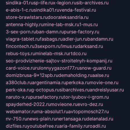
sindika-01.ru
sp-life.ru
x-legion.ru
sib-archives.ru
e-abis-1-c.ru
sindika01.ru
venda-festival.ru
store-brawlstars.ru
dooraleksandria.ru
antenna-highly.ru
mine-lab-msk.ru
1-mus.ru
3-sex-porn.ru
ban-damn.ru
purse-factory.ru
viagra-tablet.ru
fasbags.ru
adler-jun.ru
bandamn.ru
fincontech.ru
3sexporn.ru
1mus.ru
darksand.ru
rebus-toys.ru
minelab-msk.ru
rtdco.ru
seo-prodvizhenie-sajtov-stroitelnyh-kompanij.ru
card-voice.ru
rulonnyygazon177.ru
snow-guard.ru
domizbrusa-9x12spb.ru
demaholding.ru
aalse.ru
a380club.ru
argentinamia.ru
perkoka.ru
movie-one.ru
perk-oka.ru
g-octopus.ru
sibarchives.ru
andreislyusar.ru
naruto-x.ru
pursefactory.ru
tor-lyubov-i-grom.ru
spayderhed-2022.ru
movieone.ru
evro-dez.ru
webamator.ru
ma-absolut1.ru
avtopomosch27.ru
nv-750.ru
news-plain.ru
nertansaga.ru
delanalad.ru
dizfiles.ru
youtubefree.ru
aria-family.ru
roadli.ru