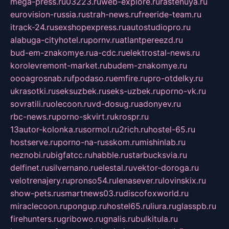
mega-press.ru
03223.ru
web-explore.ru
rastenuya.ru
eurovision-russia.ru
strah-news.ru
freeride-team.ru
itrack-24.ru
sexshopexpress.ru
autostudiopro.ru
alabuga-cityhotel.ru
pornv.ru
atlantpereezd.ru
bud-em-znakomye.ru
a-cdc.ru
elektrostal-news.ru
korolevremont-market.ru
budem-znakomye.ru
oooagrosnab.ru
fpodaso.ru
emfire.ru
pro-otdelky.ru
ukrasotki.ru
seksuzbek.ru
seks-uzbek.ru
porno-vk.ru
sovratili.ru
olecoon.ru
vd-dosug.ru
adonyev.ru
rbc-news.ru
porno-skvirt.ru
krospr.ru
13autor-kolonka.ru
sormol.ru
2rich.ru
hostel-65.ru
hostserve.ru
porno-na-russkom.ru
mishinlab.ru
neznobi.ru
bigfatcc.ru
habble.ru
starbucksvia.ru
delfinet.ru
silvernano.ru
elestal.ru
vektor-doroga.ru
velotrenajery.ru
pronso54.ru
lenasever.ru
lovinskix.ru
show-pets.ru
smartnews03.ru
discofoxworld.ru
miraclecoon.ru
pongup.ru
hostel65.ru
liura.ru
glasspb.ru
firehunters.ru
gribowo.ru
gnalis.ru
bulkitula.ru