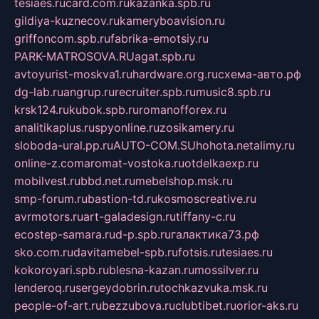
tesiaes.ru
card.com.ru
kazanka.spb.ru
gildiya-kuznecov.ru
kameryboavision.ru
griffoncom.spb.ru
fabrika-emotsiy.ru
PARK-MATROSOVA.RU
agat.spb.ru
avtoyurist-moskva1.ru
hardware.org.ru
схема-авто.рф
dg-lab.ru
angrup.ru
recruiter.spb.ru
music8.spb.ru
krsk124.ru
kubok.spb.ru
romanofforex.ru
analitikaplus.ru
spyonline.ru
zosikamery.ru
sloboda-ural.pp.ru
AUTO-COM.SU
hohota.net
alimy.ru
online-z.com
aromat-vostoka.ru
otdelkaexp.ru
mobilvest.ru
bbd.net.ru
mebelshop.msk.ru
smp-forum.ru
bastion-td.ru
kosmoscreative.ru
avrmotors.ru
art-galadesign.ru
tiffany-c.ru
ecostep-samara.ru
d-p.spb.ru
галактика73.рф
sko.com.ru
davitamebel-spb.ru
fotsis.ru
tesiaes.ru
kokoroyari.spb.ru
blesna-kazan.ru
mossilver.ru
lenderoq.ru
sergeydobrin.ru
tochkazvuka.msk.ru
people-of-art.ru
bezzubova.ru
clubtibet.ru
orior-aks.ru