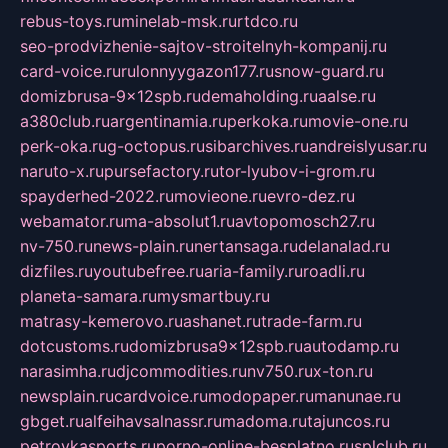
rebus-toys.ru
minelab-msk.ru
rtdco.ru
seo-prodvizhenie-sajtov-stroitelnyh-kompanij.ru
card-voice.ru
rulonnyygazon177.ru
snow-guard.ru
domizbrusa-9x12spb.ru
demaholding.ru
aalse.ru
a380club.ru
argentinamia.ru
perkoka.ru
movie-one.ru
perk-oka.ru
g-octopus.ru
sibarchives.ru
andreislyusar.ru
naruto-x.ru
pursefactory.ru
tor-lyubov-i-grom.ru
spayderhed-2022.ru
movieone.ru
evro-dez.ru
webamator.ru
ma-absolut1.ru
avtopomosch27.ru
nv-750.ru
news-plain.ru
nertansaga.ru
delanalad.ru
dizfiles.ru
youtubefree.ru
aria-family.ru
roadli.ru
planeta-samara.ru
mysmartbuy.ru
matrasy-kemerovo.ru
ashanet.ru
trade-farm.ru
dotcustoms.ru
domizbrusa9x12spb.ru
autodamp.ru
narasimha.ru
djcommodities.ru
nv750.ru
x-ton.ru
newsplain.ru
cardvoice.ru
modopaper.ru
manunae.ru
gbget.ru
alfeihavsalnassr.ru
madoma.ru
tajuncos.ru
petrovkasports.ru
porno-online-besplatno.ru
splclub.ru