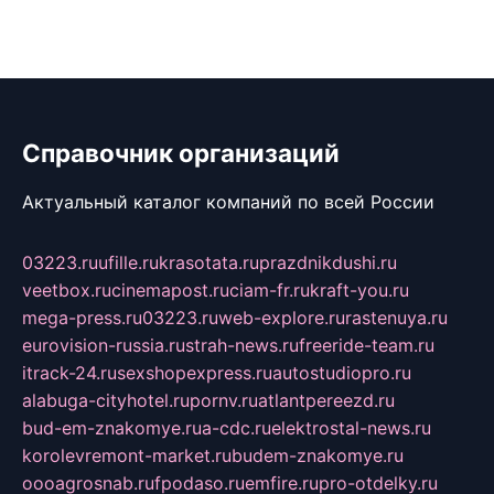
Справочник организаций
Актуальный каталог компаний по всей России
03223.ru
ufille.ru
krasotata.ru
prazdnikdushi.ru
veetbox.ru
cinemapost.ru
ciam-fr.ru
kraft-you.ru
mega-press.ru
03223.ru
web-explore.ru
rastenuya.ru
eurovision-russia.ru
strah-news.ru
freeride-team.ru
itrack-24.ru
sexshopexpress.ru
autostudiopro.ru
alabuga-cityhotel.ru
pornv.ru
atlantpereezd.ru
bud-em-znakomye.ru
a-cdc.ru
elektrostal-news.ru
korolevremont-market.ru
budem-znakomye.ru
oooagrosnab.ru
fpodaso.ru
emfire.ru
pro-otdelky.ru