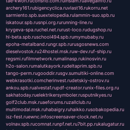
tae-kwon.ru
consrio.com.ru
insiam.ru
avegainfo.ru
archery161.ru
bigencyclica.ru
vlast16.ru
korru.net
sarmiento.spb.su
extelopedia.ru
lammin-suo.spb.ru
iskatour.spb.ru
snpi.org.ru
running-line.ru
krygeva-spa.ru
chel.net.ru
rust-loco.ru
dugshop.ru
hl-beta.spb.ru
school494.spb.ru
mymubaby.ru
epoha-metalband.ru
ngr.spb.ru
rusgosnews.com
dieselvostok.ru
24hostel.msk.ru
w-dev.ru
f-ship.ru
regsmi.ru
filmnetwork.ru
malinasp.ru
kinosvin.ru
h2o-salon.ru
malutkayork.ru
deltaprim.spb.ru
tango-perm.ru
gooddir.ru
sgv.su
multiki-online.com
webkrasotki.com
cherinvest.ru
detskiy-ostrov.ru
ankou.spb.ru
alvesta1.ru
pdf-creator.ru
nix-files.org.ru
sakhatoday.ru
elektrikersymboler.ru
sputnikyes.ru
golf2club.msk.ru
aeforums.ru
zallclub.ru
multimodal.msk.ru
habaigry.ru
haikko.ru
sobakopedia.ru
isz-fest.ru
ewnc.info
screensaver-clock.net.ru
volnav.spb.ru
comnat.ru
npf.net.ru
7bit.pp.ru
kalugatur.ru