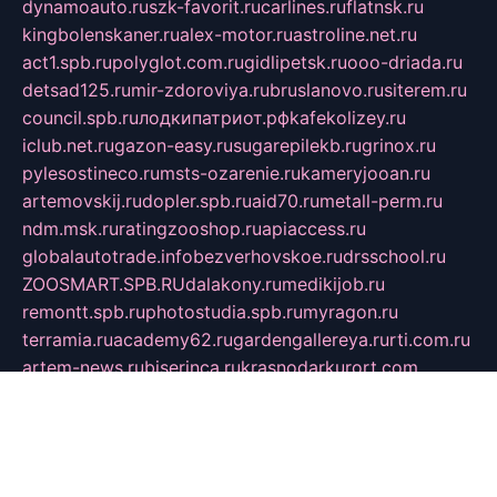
dynamoauto.ru
szk-favorit.ru
carlines.ru
flatnsk.ru
kingbolenskaner.ru
alex-motor.ru
astroline.net.ru
act1.spb.ru
polyglot.com.ru
gidlipetsk.ru
ooo-driada.ru
detsad125.ru
mir-zdoroviya.ru
bruslanovo.ru
siterem.ru
council.spb.ru
лодкипатриот.рф
kafekolizey.ru
iclub.net.ru
gazon-easy.ru
sugarepilekb.ru
grinox.ru
pylesostineco.ru
msts-ozarenie.ru
kameryjooan.ru
artemovskij.ru
dopler.spb.ru
aid70.ru
metall-perm.ru
ndm.msk.ru
ratingzooshop.ru
apiaccess.ru
globalautotrade.info
bezverhovskoe.ru
drsschool.ru
ZOOSMART.SPB.RU
dalakony.ru
medikijob.ru
remontt.spb.ru
photostudia.spb.ru
myragon.ru
terramia.ru
academy62.ru
gardengallereya.ru
rti.com.ru
artem-news.ru
biserinca.ru
krasnodarkurort.com
imshowtv.ru
mebel-v-tule.ru
mobtopik.ru
pcsecurity.net.ru
tool-sib.ru
multimetrunit.ru
sp-tour.ru
fan-cs.ru
santeh-russia.ru
symbian9.net.ru
DSHAIR.RU
tmmotors.spb.ru
xjocuricopii.com
musavtomat.msk.ru