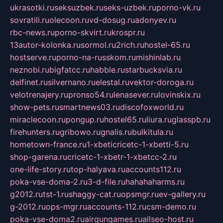
ukrasotki.ru
seksuzbek.ru
seks-uzbek.ru
porno-vk.ru
sovratili.ru
olecoon.ru
vd-dosug.ru
adonyev.ru
rbc-news.ru
porno-skvirt.ru
krospr.ru
13autor-kolonka.ru
sormol.ru
2rich.ru
hostel-65.ru
hostserve.ru
porno-na-russkom.ru
mishinlab.ru
neznobi.ru
bigfatcc.ru
habble.ru
starbucksvia.ru
delfinet.ru
silvernano.ru
elestal.ru
vektor-doroga.ru
velotrenajery.ru
pronso54.ru
lenasever.ru
lovinskix.ru
show-pets.ru
smartnews03.ru
discofoxworld.ru
miraclecoon.ru
pongup.ru
hostel65.ru
liura.ru
glasspb.ru
firehunters.ru
gribowo.ru
gnalis.ru
bulkitula.ru
hometown-france.ru
1-xbeticricetc-1-xbetti-5.ru
shop-garena.ru
cricetc-1-xbetr-1-xbetcc-2.ru
one-life-story.ru
top-halyava.ru
accounts112.ru
poka-vse-doma-2.ru
3-d-file.ru
hahahaharms.ru
g2012.ru
tst-1.ru
shaggy-cat.ru
opsmgr.ru
ev-gallery.ru
g-2012.ru
ops-mgr.ru
accounts-112.ru
csm-demo.ru
poka-vse-doma2.ru
airgungames.ru
allseo-host.ru