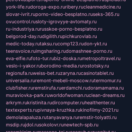
york-life.ru
doroga-expo.ru
ribery.ru
cleanmedicine.ru
slovar-ivrit.ru
porno-video-besplatno.ru
seks-365.ru
ovucontrol.ru
sloty-igrovyye-avtomaty.ru
ru-industriya.ru
russkoe-porno-besplatno.ru
belgorod-day.ru
digilith.ru
pichkurovlab.ru
medic-today.ru
taksu.ru
comp123.ru
don-ykt.ru
teensvoice.ru
imgsharing.ru
domashnee-porno.ru
eva-elfie.ru
foto-tur.ru
biz-doska.ru
metropoltravel.ru
veslo-i-yakor.ru
borodino-media.ru
rostotsky.ru
regionufa.ru
weiss-bet.ru
zaryna.ru
casinotablet.ru
universalia.ru
remont-mebeli-moscow.ru
termomur.ru
clubfisher.ru
remstirufa.ru
erdamchi.ru
doramamama.ru
muraviovka-park.ru
worldofwoman.ru
clean-dreams.ru
arkrym.ru
kristinita.ru
dircomputer.ru
healthenter.ru
textexperts.ru
pivnaya-kruzhka.ru
kinofilmy-2021.ru
demolalapaluza.ru
tanyavanya.ru
remstir-tolyatti.ru
msdip.ru
jdol.ru
sokolovr.ru
newtech-spb.ru
rezemkleim.ru
massage-tai.ru
seonub.ru
zvonitut.ru