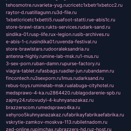
tehosmotre.ru
varieta-yug.ru
cricetc1xbetr1xbetcc2.ru
raytor-d.ru
atillagunn.ru
3d-file.ru
1xbeticricetc1xbetti5.ru
uafoot-statti.ru
e-abis1c.ru
store-brawl-stars.ru
kts-services.ru
dark-sand.ru
sindika-01.ru
sp-life.ru
x-legion.ru
sib-archives.ru
e-abis-1-c.ru
sindika01.ru
venda-festival.ru
store-brawlstars.ru
dooraleksandria.ru
antenna-highly.ru
mine-lab-msk.ru
1-mus.ru
3-sex-porn.ru
ban-damn.ru
purse-factory.ru
viagra-tablet.ru
fasbags.ru
adler-jun.ru
bandamn.ru
fincontech.ru
3sexporn.ru
1mus.ru
darksand.ru
rebus-toys.ru
minelab-msk.ru
alabuga-cityhotel.ru
medsprawo-4-ka.ru
2864420.ru
blagodarenie-spb.ru
zajmy24.ru
tovudyi-4-kuhnyanazakaz.ru
brazzerscom.ru
medsprawo4ka.ru
xehyroo5kuhnyanazakaz.ru
fabrikayfabrikaefabrika.ru
vskrytie-zamkov-moskva-113.ru
biletnadom.ru
zed-online.ru
pimchax.ru
brazzers-hd.ru
z-host.ru