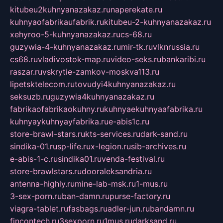
kitubeu2kuhnyanazakaz.ru
naperekate.ru
kuhnyaofabrikaufabrik.ru
kitubeu-2-kuhnyanazakaz.ru
xehyroo-5-kuhnyanazakaz.ru
cs-68.ru
guzywia-4-kuhnyanazakaz.ru
mir-tk.ru
vlknrussia.ru
cs68.ru
vladivostok-map.ru
video-seks.ru
bankaribi.ru
raszar.ru
vskrytie-zamkov-moskva113.ru
lipetsktelecom.ru
tovudyi4kuhnyanazakaz.ru
seksuzb.ru
guzywia4kuhnyanazakaz.ru
fabrikaofabrikaokuhny.ru
kuhnyaekuhnyaafabrika.ru
kuhnyaykuhnyayfabrika.ru
e-abis1c.ru
store-brawl-stars.ru
kts-services.ru
dark-sand.ru
sindika-01.ru
sp-life.ru
x-legion.ru
sib-archives.ru
e-abis-1-c.ru
sindika01.ru
venda-festival.ru
store-brawlstars.ru
dooraleksandria.ru
antenna-highly.ru
mine-lab-msk.ru
1-mus.ru
3-sex-porn.ru
ban-damn.ru
purse-factory.ru
viagra-tablet.ru
fasbags.ru
adler-jun.ru
bandamn.ru
fincontech.ru
3sexporn.ru
1mus.ru
darksand.ru