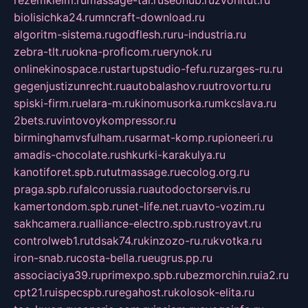
biolisichka24.ru
mncraft-download.ru
algoritm-sistema.ru
godflesh.ru
ru-industria.ru
zebra-tlt.ru
okna-proficom.ru
erynok.ru
onlinekinospace.ru
startupstudio-fefu.ru
zarges-ru.ru
gegenjustizunrecht.ru
autobalashov.ru
utrovortu.ru
spiski-firm.ru
elara-m.ru
kinomusorka.ru
mkcslava.ru
2bets.ru
vintovoykompressor.ru
birminghamvsfulham.ru
sarmat-komp.ru
pioneeri.ru
amadis-chocolate.ru
shkurki-karakulya.ru
kanotiforet.spb.ru
tutmassage.ru
ecolog.org.ru
praga.spb.ru
falcorussia.ru
autodoctorservis.ru
kamertondom.spb.ru
net-life.net.ru
avto-vozim.ru
sakhcamera.ru
alliance-electro.spb.ru
stroyavt.ru
controlweb1.ru
tdsak74.ru
kinzozo-ru.ru
kvotka.ru
iron-snab.ru
costa-bella.ru
eugrus.pp.ru
associaciya39.ru
primexpo.spb.ru
bezmorchin.ru
ia2.ru
cpt21.ru
ispecspb.ru
regahost.ru
kolosok-elita.ru