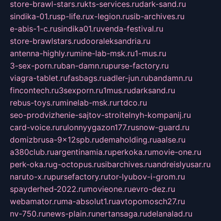
store-brawl-stars.ru
kts-services.ru
dark-sand.ru
sindika-01.ru
sp-life.ru
x-legion.ru
sib-archives.ru
e-abis-1-c.ru
sindika01.ru
venda-festival.ru
store-brawlstars.ru
dooraleksandria.ru
antenna-highly.ru
mine-lab-msk.ru
1-mus.ru
3-sex-porn.ru
ban-damn.ru
purse-factory.ru
viagra-tablet.ru
fasbags.ru
adler-jun.ru
bandamn.ru
fincontech.ru
3sexporn.ru
1mus.ru
darksand.ru
rebus-toys.ru
minelab-msk.ru
rtdco.ru
seo-prodvizhenie-sajtov-stroitelnyh-kompanij.ru
card-voice.ru
rulonnyygazon177.ru
snow-guard.ru
domizbrusa-9x12spb.ru
demaholding.ru
aalse.ru
a380club.ru
argentinamia.ru
perkoka.ru
movie-one.ru
perk-oka.ru
g-octopus.ru
sibarchives.ru
andreislyusar.ru
naruto-x.ru
pursefactory.ru
tor-lyubov-i-grom.ru
spayderhed-2022.ru
movieone.ru
evro-dez.ru
webamator.ru
ma-absolut1.ru
avtopomosch27.ru
nv-750.ru
news-plain.ru
nertansaga.ru
delanalad.ru