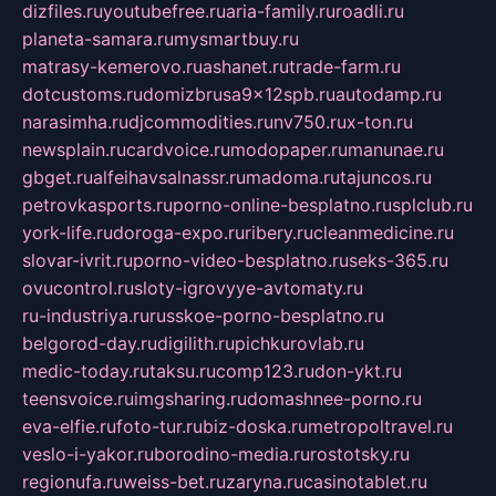
dizfiles.ru
youtubefree.ru
aria-family.ru
roadli.ru
planeta-samara.ru
mysmartbuy.ru
matrasy-kemerovo.ru
ashanet.ru
trade-farm.ru
dotcustoms.ru
domizbrusa9x12spb.ru
autodamp.ru
narasimha.ru
djcommodities.ru
nv750.ru
x-ton.ru
newsplain.ru
cardvoice.ru
modopaper.ru
manunae.ru
gbget.ru
alfeihavsalnassr.ru
madoma.ru
tajuncos.ru
petrovkasports.ru
porno-online-besplatno.ru
splclub.ru
york-life.ru
doroga-expo.ru
ribery.ru
cleanmedicine.ru
slovar-ivrit.ru
porno-video-besplatno.ru
seks-365.ru
ovucontrol.ru
sloty-igrovyye-avtomaty.ru
ru-industriya.ru
russkoe-porno-besplatno.ru
belgorod-day.ru
digilith.ru
pichkurovlab.ru
medic-today.ru
taksu.ru
comp123.ru
don-ykt.ru
teensvoice.ru
imgsharing.ru
domashnee-porno.ru
eva-elfie.ru
foto-tur.ru
biz-doska.ru
metropoltravel.ru
veslo-i-yakor.ru
borodino-media.ru
rostotsky.ru
regionufa.ru
weiss-bet.ru
zaryna.ru
casinotablet.ru