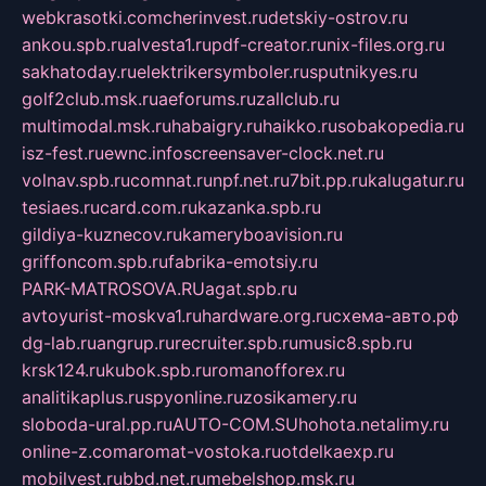
webkrasotki.com
cherinvest.ru
detskiy-ostrov.ru
ankou.spb.ru
alvesta1.ru
pdf-creator.ru
nix-files.org.ru
sakhatoday.ru
elektrikersymboler.ru
sputnikyes.ru
golf2club.msk.ru
aeforums.ru
zallclub.ru
multimodal.msk.ru
habaigry.ru
haikko.ru
sobakopedia.ru
isz-fest.ru
ewnc.info
screensaver-clock.net.ru
volnav.spb.ru
comnat.ru
npf.net.ru
7bit.pp.ru
kalugatur.ru
tesiaes.ru
card.com.ru
kazanka.spb.ru
gildiya-kuznecov.ru
kameryboavision.ru
griffoncom.spb.ru
fabrika-emotsiy.ru
PARK-MATROSOVA.RU
agat.spb.ru
avtoyurist-moskva1.ru
hardware.org.ru
схема-авто.рф
dg-lab.ru
angrup.ru
recruiter.spb.ru
music8.spb.ru
krsk124.ru
kubok.spb.ru
romanofforex.ru
analitikaplus.ru
spyonline.ru
zosikamery.ru
sloboda-ural.pp.ru
AUTO-COM.SU
hohota.net
alimy.ru
online-z.com
aromat-vostoka.ru
otdelkaexp.ru
mobilvest.ru
bbd.net.ru
mebelshop.msk.ru