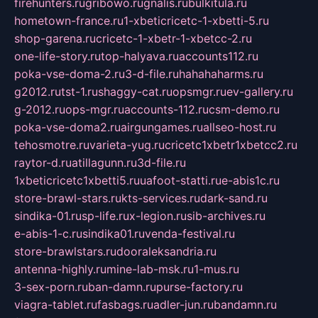
firehunters.ru
gribowo.ru
gnalis.ru
bulkitula.ru
hometown-france.ru
1-xbeticricetc-1-xbetti-5.ru
shop-garena.ru
cricetc-1-xbetr-1-xbetcc-2.ru
one-life-story.ru
top-halyava.ru
accounts112.ru
poka-vse-doma-2.ru
3-d-file.ru
hahahaharms.ru
g2012.ru
tst-1.ru
shaggy-cat.ru
opsmgr.ru
ev-gallery.ru
g-2012.ru
ops-mgr.ru
accounts-112.ru
csm-demo.ru
poka-vse-doma2.ru
airgungames.ru
allseo-host.ru
tehosmotre.ru
varieta-yug.ru
cricetc1xbetr1xbetcc2.ru
raytor-d.ru
atillagunn.ru
3d-file.ru
1xbeticricetc1xbetti5.ru
uafoot-statti.ru
e-abis1c.ru
store-brawl-stars.ru
kts-services.ru
dark-sand.ru
sindika-01.ru
sp-life.ru
x-legion.ru
sib-archives.ru
e-abis-1-c.ru
sindika01.ru
venda-festival.ru
store-brawlstars.ru
dooraleksandria.ru
antenna-highly.ru
mine-lab-msk.ru
1-mus.ru
3-sex-porn.ru
ban-damn.ru
purse-factory.ru
viagra-tablet.ru
fasbags.ru
adler-jun.ru
bandamn.ru