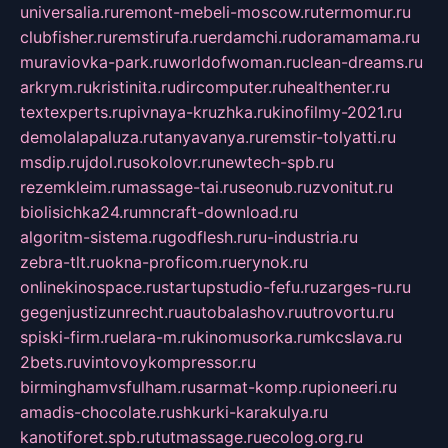
universalia.ru
remont-mebeli-moscow.ru
termomur.ru
clubfisher.ru
remstirufa.ru
erdamchi.ru
doramamama.ru
muraviovka-park.ru
worldofwoman.ru
clean-dreams.ru
arkrym.ru
kristinita.ru
dircomputer.ru
healthenter.ru
textexperts.ru
pivnaya-kruzhka.ru
kinofilmy-2021.ru
demolalapaluza.ru
tanyavanya.ru
remstir-tolyatti.ru
msdip.ru
jdol.ru
sokolovr.ru
newtech-spb.ru
rezemkleim.ru
massage-tai.ru
seonub.ru
zvonitut.ru
biolisichka24.ru
mncraft-download.ru
algoritm-sistema.ru
godflesh.ru
ru-industria.ru
zebra-tlt.ru
okna-proficom.ru
erynok.ru
onlinekinospace.ru
startupstudio-fefu.ru
zarges-ru.ru
gegenjustizunrecht.ru
autobalashov.ru
utrovortu.ru
spiski-firm.ru
elara-m.ru
kinomusorka.ru
mkcslava.ru
2bets.ru
vintovoykompressor.ru
birminghamvsfulham.ru
sarmat-komp.ru
pioneeri.ru
amadis-chocolate.ru
shkurki-karakulya.ru
kanotiforet.spb.ru
tutmassage.ru
ecolog.org.ru