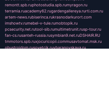
remontt.spb.ru
photostudia.spb.ru
myragon.ru
terramia.ru
academy62.ru
gardengallereya.ru
rti.com.ru
artem-news.ru
biserinca.ru
krasnodarkurort.com
imshowtv.ru
mebel-v-tule.ru
mobtopik.ru
pcsecurity.net.ru
tool-sib.ru
multimetrunit.ru
sp-tour.ru
fan-cs.ru
santeh-russia.ru
symbian9.net.ru
DSHAIR.RU
tmmotors.spb.ru
xjocuricopii.com
musavtomat.msk.ru
obustrojdom.ru
sovetcik.ru
ybaranovskaya.ru
ppknews.ru
cult-alshei.ru
JAPANRUSSIA.RU
proekciyamebel.ru
imper-finans.ru
rim.org.ru
glamourai.ru
brassminus.ru
zabor-pro.ru
ftn.pp.ru
dorogoe58.ru
laimengpacker.ru
kuzova-zapchasti.ru
sageerp.ru
taxodrom.ru
dsrazvitie.ru
hardcity.net.ru
ratinghomegames.ru
topservice25.ru
gubernyan.ru
gtglasslined.ru
ii4.ru
tssport.spb.ru
andorra24.com
blackwallstreet.ru
oboimos.ru
optim-doors.com.ru
ikuch.ru
nycr.org.ru
npa21.ru
vremya-ch.spb.ru
desert000.ru
ivtorgi.ru
ifiori.ru
catalog-statei.ru