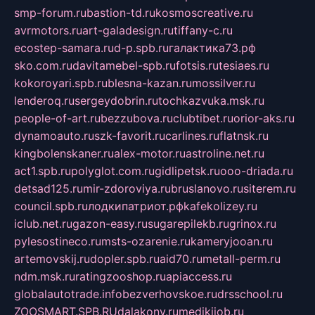
smp-forum.ru
bastion-td.ru
kosmoscreative.ru
avrmotors.ru
art-galadesign.ru
tiffany-c.ru
ecostep-samara.ru
d-p.spb.ru
галактика73.рф
sko.com.ru
davitamebel-spb.ru
fotsis.ru
tesiaes.ru
kokoroyari.spb.ru
blesna-kazan.ru
mossilver.ru
lenderoq.ru
sergeydobrin.ru
tochkazvuka.msk.ru
people-of-art.ru
bezzubova.ru
clubtibet.ru
orior-aks.ru
dynamoauto.ru
szk-favorit.ru
carlines.ru
flatnsk.ru
kingbolenskaner.ru
alex-motor.ru
astroline.net.ru
act1.spb.ru
polyglot.com.ru
gidlipetsk.ru
ooo-driada.ru
detsad125.ru
mir-zdoroviya.ru
bruslanovo.ru
siterem.ru
council.spb.ru
лодкипатриот.рф
kafekolizey.ru
iclub.net.ru
gazon-easy.ru
sugarepilekb.ru
grinox.ru
pylesostineco.ru
msts-ozarenie.ru
kameryjooan.ru
artemovskij.ru
dopler.spb.ru
aid70.ru
metall-perm.ru
ndm.msk.ru
ratingzooshop.ru
apiaccess.ru
globalautotrade.info
bezverhovskoe.ru
drsschool.ru
ZOOSMART.SPB.RU
dalakony.ru
medikijob.ru