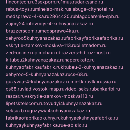
fincontech.ru
3sexporn.ru
1mus.ru
darksand.ru
rebus-toys.ru
minelab-msk.ru
alabuga-cityhotel.ru
medsprawo-4-ka.ru
2864420.ru
blagodarenie-spb.ru
zajmy24.ru
tovudyi-4-kuhnyanazakaz.ru
brazzerscom.ru
medsprawo4ka.ru
xehyroo5kuhnyanazakaz.ru
fabrikayfabrikaefabrika.ru
vskrytie-zamkov-moskva-113.ru
biletnadom.ru
zed-online.ru
pimchax.ru
brazzers-hd.ru
z-host.ru
kitubeu2kuhnyanazakaz.ru
naperekate.ru
kuhnyaofabrikaufabrik.ru
kitubeu-2-kuhnyanazakaz.ru
xehyroo-5-kuhnyanazakaz.ru
cs-68.ru
guzywia-4-kuhnyanazakaz.ru
mir-tk.ru
vlknrussia.ru
cs68.ru
vladivostok-map.ru
video-seks.ru
bankaribi.ru
raszar.ru
vskrytie-zamkov-moskva113.ru
lipetsktelecom.ru
tovudyi4kuhnyanazakaz.ru
seksuzb.ru
guzywia4kuhnyanazakaz.ru
fabrikaofabrikaokuhny.ru
kuhnyaekuhnyaafabrika.ru
kuhnyaykuhnyayfabrika.ru
e-abis1c.ru