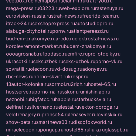
veetbox.ru
cinemapost.ru
ciam-fr.ru
kraft-you.ru
mega-press.ru
03223.ru
web-explore.ru
rastenuya.ru
eurovision-russia.ru
strah-news.ru
freeride-team.ru
itrack-24.ru
sexshopexpress.ru
autostudiopro.ru
alabuga-cityhotel.ru
pornv.ru
atlantpereezd.ru
bud-em-znakomye.ru
a-cdc.ru
elektrostal-news.ru
korolevremont-market.ru
budem-znakomye.ru
oooagrosnab.ru
fpodaso.ru
emfire.ru
pro-otdelky.ru
ukrasotki.ru
seksuzbek.ru
seks-uzbek.ru
porno-vk.ru
sovratili.ru
olecoon.ru
vd-dosug.ru
adonyev.ru
rbc-news.ru
porno-skvirt.ru
krospr.ru
13autor-kolonka.ru
sormol.ru
2rich.ru
hostel-65.ru
hostserve.ru
porno-na-russkom.ru
mishinlab.ru
neznobi.ru
bigfatcc.ru
habble.ru
starbucksvia.ru
delfinet.ru
silvernano.ru
elestal.ru
vektor-doroga.ru
velotrenajery.ru
pronso54.ru
lenasever.ru
lovinskix.ru
show-pets.ru
smartnews03.ru
discofoxworld.ru
miraclecoon.ru
pongup.ru
hostel65.ru
liura.ru
glasspb.ru