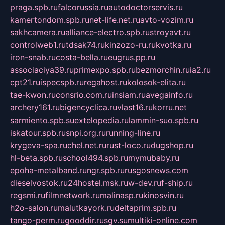
praga.spb.ru
falcorussia.ru
autodoctorservis.ru
kamertondom.spb.ru
net-life.net.ru
avto-vozim.ru
sakhcamera.ru
alliance-electro.spb.ru
stroyavt.ru
controlweb1.ru
tdsak74.ru
kinzozo-ru.ru
kvotka.ru
iron-snab.ru
costa-bella.ru
eugrus.pp.ru
associaciya39.ru
primexpo.spb.ru
bezmorchin.ru
ia2.ru
cpt21.ru
ispecspb.ru
regahost.ru
kolosok-elita.ru
tae-kwon.ru
consrio.com.ru
insiam.ru
avegainfo.ru
archery161.ru
bigencyclica.ru
vlast16.ru
korru.net
sarmiento.spb.su
extelopedia.ru
lammin-suo.spb.ru
iskatour.spb.ru
snpi.org.ru
running-line.ru
krygeva-spa.ru
chel.net.ru
rust-loco.ru
dugshop.ru
hl-beta.spb.ru
school494.spb.ru
mymubaby.ru
epoha-metalband.ru
ngr.spb.ru
rusgosnews.com
dieselvostok.ru
24hostel.msk.ru
w-dev.ru
f-ship.ru
regsmi.ru
filmnetwork.ru
malinasp.ru
kinosvin.ru
h2o-salon.ru
malutkayork.ru
deltaprim.spb.ru
tango-perm.ru
gooddir.ru
sgv.su
multiki-online.com