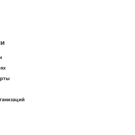
ми
и
иях
арты
ганизаций