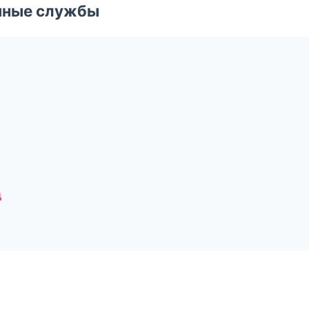
чные службы
д