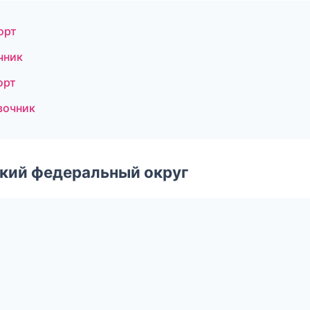
орт
чник
орт
вочник
ский федеральный округ