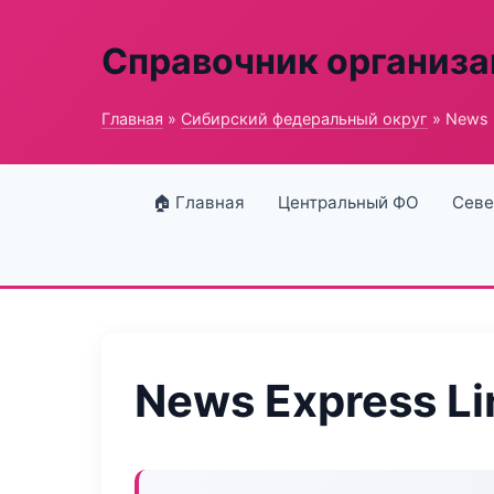
Справочник организ
Главная
»
Сибирский федеральный округ
» News 
🏠 Главная
Центральный ФО
Севе
News Express Li