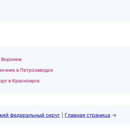
 в Воронеж
авочник в Петрозаводск
орт в Красноярск
ский федеральный округ
|
Главная страница
→