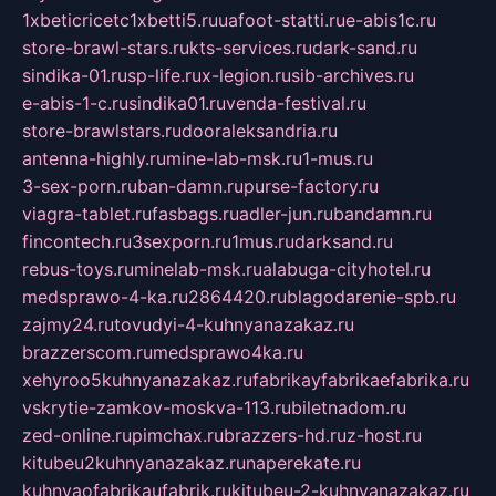
1xbeticricetc1xbetti5.ru
uafoot-statti.ru
e-abis1c.ru
store-brawl-stars.ru
kts-services.ru
dark-sand.ru
sindika-01.ru
sp-life.ru
x-legion.ru
sib-archives.ru
e-abis-1-c.ru
sindika01.ru
venda-festival.ru
store-brawlstars.ru
dooraleksandria.ru
antenna-highly.ru
mine-lab-msk.ru
1-mus.ru
3-sex-porn.ru
ban-damn.ru
purse-factory.ru
viagra-tablet.ru
fasbags.ru
adler-jun.ru
bandamn.ru
fincontech.ru
3sexporn.ru
1mus.ru
darksand.ru
rebus-toys.ru
minelab-msk.ru
alabuga-cityhotel.ru
medsprawo-4-ka.ru
2864420.ru
blagodarenie-spb.ru
zajmy24.ru
tovudyi-4-kuhnyanazakaz.ru
brazzerscom.ru
medsprawo4ka.ru
xehyroo5kuhnyanazakaz.ru
fabrikayfabrikaefabrika.ru
vskrytie-zamkov-moskva-113.ru
biletnadom.ru
zed-online.ru
pimchax.ru
brazzers-hd.ru
z-host.ru
kitubeu2kuhnyanazakaz.ru
naperekate.ru
kuhnyaofabrikaufabrik.ru
kitubeu-2-kuhnyanazakaz.ru