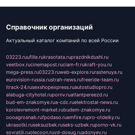
Справочник организаций
Актуальный каталог компаний по всей России
03223.ru
ufille.ru
krasotata.ru
prazdnikdushi.ru
veetbox.ru
cinemapost.ru
ciam-fr.ru
kraft-you.ru
mega-press.ru
03223.ru
web-explore.ru
rastenuya.ru
eurovision-russia.ru
strah-news.ru
freeride-team.ru
itrack-24.ru
sexshopexpress.ru
autostudiopro.ru
alabuga-cityhotel.ru
pornv.ru
atlantpereezd.ru
bud-em-znakomye.ru
a-cdc.ru
elektrostal-news.ru
korolevremont-market.ru
budem-znakomye.ru
oooagrosnab.ru
fpodaso.ru
emfire.ru
pro-otdelky.ru
ukrasotki.ru
seksuzbek.ru
seks-uzbek.ru
porno-vk.ru
sovratili.ru
olecoon.ru
vd-dosug.ru
adonyev.ru