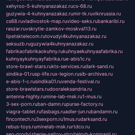
xehyroo-5-kuhnyanazakaz.ru
cs-68.ru
guzywia-4-kuhnyanazakaz.ru
mir-tk.ru
vlknrussia.ru
cs68.ru
vladivostok-map.ru
video-seks.ru
bankaribi.ru
raszar.ru
vskrytie-zamkov-moskva113.ru
lipetsktelecom.ru
tovudyi4kuhnyanazakaz.ru
seksuzb.ru
guzywia4kuhnyanazakaz.ru
fabrikaofabrikaokuhny.ru
kuhnyaekuhnyaafabrika.ru
kuhnyaykuhnyayfabrika.ru
e-abis1c.ru
store-brawl-stars.ru
kts-services.ru
dark-sand.ru
sindika-01.ru
sp-life.ru
x-legion.ru
sib-archives.ru
e-abis-1-c.ru
sindika01.ru
venda-festival.ru
store-brawlstars.ru
dooraleksandria.ru
antenna-highly.ru
mine-lab-msk.ru
1-mus.ru
3-sex-porn.ru
ban-damn.ru
purse-factory.ru
viagra-tablet.ru
fasbags.ru
adler-jun.ru
bandamn.ru
fincontech.ru
3sexporn.ru
1mus.ru
darksand.ru
rebus-toys.ru
minelab-msk.ru
rtdco.ru
seo-prodvizhenie-sajtov-stroitelnyh-kompanij.ru