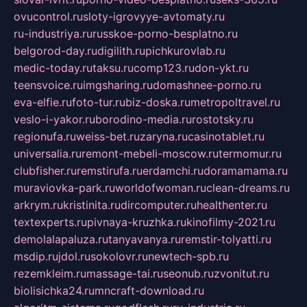
ovucontrol.ru
sloty-igrovyye-avtomaty.ru
ru-industriya.ru
russkoe-porno-besplatno.ru
belgorod-day.ru
digilith.ru
pichkurovlab.ru
medic-today.ru
taksu.ru
comp123.ru
don-ykt.ru
teensvoice.ru
imgsharing.ru
domashnee-porno.ru
eva-elfie.ru
foto-tur.ru
biz-doska.ru
metropoltravel.ru
veslo-i-yakor.ru
borodino-media.ru
rostotsky.ru
regionufa.ru
weiss-bet.ru
zaryna.ru
casinotablet.ru
universalia.ru
remont-mebeli-moscow.ru
termomur.ru
clubfisher.ru
remstirufa.ru
erdamchi.ru
doramamama.ru
muraviovka-park.ru
worldofwoman.ru
clean-dreams.ru
arkrym.ru
kristinita.ru
dircomputer.ru
healthenter.ru
textexperts.ru
pivnaya-kruzhka.ru
kinofilmy-2021.ru
demolalapaluza.ru
tanyavanya.ru
remstir-tolyatti.ru
msdip.ru
jdol.ru
sokolovr.ru
newtech-spb.ru
rezemkleim.ru
massage-tai.ru
seonub.ru
zvonitut.ru
biolisichka24.ru
mncraft-download.ru