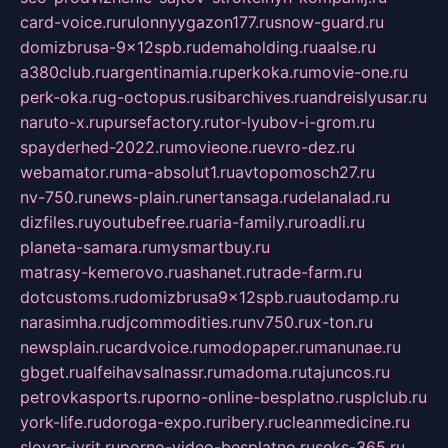
card-voice.ru
rulonnyygazon177.ru
snow-guard.ru
domizbrusa-9x12spb.ru
demaholding.ru
aalse.ru
a380club.ru
argentinamia.ru
perkoka.ru
movie-one.ru
perk-oka.ru
g-octopus.ru
sibarchives.ru
andreislyusar.ru
naruto-x.ru
pursefactory.ru
tor-lyubov-i-grom.ru
spayderhed-2022.ru
movieone.ru
evro-dez.ru
webamator.ru
ma-absolut1.ru
avtopomosch27.ru
nv-750.ru
news-plain.ru
nertansaga.ru
delanalad.ru
dizfiles.ru
youtubefree.ru
aria-family.ru
roadli.ru
planeta-samara.ru
mysmartbuy.ru
matrasy-kemerovo.ru
ashanet.ru
trade-farm.ru
dotcustoms.ru
domizbrusa9x12spb.ru
autodamp.ru
narasimha.ru
djcommodities.ru
nv750.ru
x-ton.ru
newsplain.ru
cardvoice.ru
modopaper.ru
manunae.ru
gbget.ru
alfeihavsalnassr.ru
madoma.ru
tajuncos.ru
petrovkasports.ru
porno-online-besplatno.ru
splclub.ru
york-life.ru
doroga-expo.ru
ribery.ru
cleanmedicine.ru
slovar-ivrit.ru
porno-video-besplatno.ru
seks-365.ru