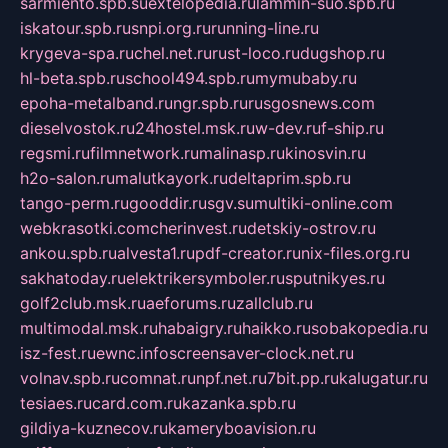
sarmiento.spb.su
extelopedia.ru
lammin-suo.spb.ru
iskatour.spb.ru
snpi.org.ru
running-line.ru
krygeva-spa.ru
chel.net.ru
rust-loco.ru
dugshop.ru
hl-beta.spb.ru
school494.spb.ru
mymubaby.ru
epoha-metalband.ru
ngr.spb.ru
rusgosnews.com
dieselvostok.ru
24hostel.msk.ru
w-dev.ru
f-ship.ru
regsmi.ru
filmnetwork.ru
malinasp.ru
kinosvin.ru
h2o-salon.ru
malutkayork.ru
deltaprim.spb.ru
tango-perm.ru
gooddir.ru
sgv.su
multiki-online.com
webkrasotki.com
cherinvest.ru
detskiy-ostrov.ru
ankou.spb.ru
alvesta1.ru
pdf-creator.ru
nix-files.org.ru
sakhatoday.ru
elektrikersymboler.ru
sputnikyes.ru
golf2club.msk.ru
aeforums.ru
zallclub.ru
multimodal.msk.ru
habaigry.ru
haikko.ru
sobakopedia.ru
isz-fest.ru
ewnc.info
screensaver-clock.net.ru
volnav.spb.ru
comnat.ru
npf.net.ru
7bit.pp.ru
kalugatur.ru
tesiaes.ru
card.com.ru
kazanka.spb.ru
gildiya-kuznecov.ru
kameryboavision.ru