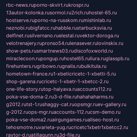
rbc-news.ru
porno-skvirt.ru
krospr.ru
13autor-kolonka.ru
sormol.ru
2rich.ru
hostel-65.ru
hostserve.ru
porno-na-russkom.ru
mishinlab.ru
neznobi.ru
bigfatcc.ru
habble.ru
starbucksvia.ru
delfinet.ru
silvernano.ru
elestal.ru
vektor-doroga.ru
velotrenajery.ru
pronso54.ru
lenasever.ru
lovinskix.ru
show-pets.ru
smartnews03.ru
discofoxworld.ru
miraclecoon.ru
pongup.ru
hostel65.ru
liura.ru
glasspb.ru
firehunters.ru
gribowo.ru
gnalis.ru
bulkitula.ru
hometown-france.ru
1-xbeticricetc-1-xbetti-5.ru
shop-garena.ru
cricetc-1-xbetr-1-xbetcc-2.ru
one-life-story.ru
top-halyava.ru
accounts112.ru
poka-vse-doma-2.ru
3-d-file.ru
hahahaharms.ru
g2012.ru
tst-1.ru
shaggy-cat.ru
opsmgr.ru
ev-gallery.ru
g-2012.ru
ops-mgr.ru
accounts-112.ru
csm-demo.ru
poka-vse-doma2.ru
airgungames.ru
allseo-host.ru
tehosmotre.ru
varieta-yug.ru
cricetc1xbetr1xbetcc2.ru
raytor-d.ru
atillagunn.ru
3d-file.ru