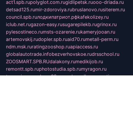
act1.spb.ru
polyglot.com.ru
gidlipetsk.ru
ooo-driada.ru
detsad125.ru
mir-zdoroviya.ru
bruslanovo.ru
siterem.ru
council.spb.ru
лодкипатриот.рф
kafekolizey.ru
iclub.net.ru
gazon-easy.ru
sugarepilekb.ru
grinox.ru
pylesostineco.ru
msts-ozarenie.ru
kameryjooan.ru
artemovskij.ru
dopler.spb.ru
aid70.ru
metall-perm.ru
ndm.msk.ru
ratingzooshop.ru
apiaccess.ru
globalautotrade.info
bezverhovskoe.ru
drsschool.ru
ZOOSMART.SPB.RU
dalakony.ru
medikijob.ru
remontt.spb.ru
photostudia.spb.ru
myragon.ru
terramia.ru
academy62.ru
gardengallereya.ru
rti.com.ru
artem-news.ru
biserinca.ru
krasnodarkurort.com
imshowtv.ru
mebel-v-tule.ru
mobtopik.ru
pcsecurity.net.ru
tool-sib.ru
multimetrunit.ru
sp-tour.ru
fan-cs.ru
santeh-russia.ru
symbian9.net.ru
DSHAIR.RU
tmmotors.spb.ru
xjocuricopii.com
musavtomat.msk.ru
obustrojdom.ru
sovetcik.ru
ybaranovskaya.ru
ppknews.ru
cult-alshei.ru
JAPANRUSSIA.RU