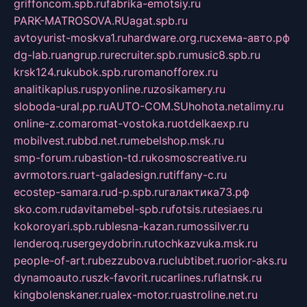
griffoncom.spb.ru
fabrika-emotsiy.ru
PARK-MATROSOVA.RU
agat.spb.ru
avtoyurist-moskva1.ru
hardware.org.ru
схема-авто.рф
dg-lab.ru
angrup.ru
recruiter.spb.ru
music8.spb.ru
krsk124.ru
kubok.spb.ru
romanofforex.ru
analitikaplus.ru
spyonline.ru
zosikamery.ru
sloboda-ural.pp.ru
AUTO-COM.SU
hohota.net
alimy.ru
online-z.com
aromat-vostoka.ru
otdelkaexp.ru
mobilvest.ru
bbd.net.ru
mebelshop.msk.ru
smp-forum.ru
bastion-td.ru
kosmoscreative.ru
avrmotors.ru
art-galadesign.ru
tiffany-c.ru
ecostep-samara.ru
d-p.spb.ru
галактика73.рф
sko.com.ru
davitamebel-spb.ru
fotsis.ru
tesiaes.ru
kokoroyari.spb.ru
blesna-kazan.ru
mossilver.ru
lenderoq.ru
sergeydobrin.ru
tochkazvuka.msk.ru
people-of-art.ru
bezzubova.ru
clubtibet.ru
orior-aks.ru
dynamoauto.ru
szk-favorit.ru
carlines.ru
flatnsk.ru
kingbolenskaner.ru
alex-motor.ru
astroline.net.ru