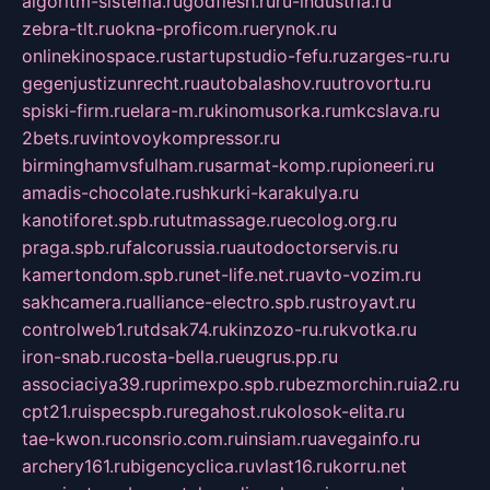
algoritm-sistema.ru
godflesh.ru
ru-industria.ru
zebra-tlt.ru
okna-proficom.ru
erynok.ru
onlinekinospace.ru
startupstudio-fefu.ru
zarges-ru.ru
gegenjustizunrecht.ru
autobalashov.ru
utrovortu.ru
spiski-firm.ru
elara-m.ru
kinomusorka.ru
mkcslava.ru
2bets.ru
vintovoykompressor.ru
birminghamvsfulham.ru
sarmat-komp.ru
pioneeri.ru
amadis-chocolate.ru
shkurki-karakulya.ru
kanotiforet.spb.ru
tutmassage.ru
ecolog.org.ru
praga.spb.ru
falcorussia.ru
autodoctorservis.ru
kamertondom.spb.ru
net-life.net.ru
avto-vozim.ru
sakhcamera.ru
alliance-electro.spb.ru
stroyavt.ru
controlweb1.ru
tdsak74.ru
kinzozo-ru.ru
kvotka.ru
iron-snab.ru
costa-bella.ru
eugrus.pp.ru
associaciya39.ru
primexpo.spb.ru
bezmorchin.ru
ia2.ru
cpt21.ru
ispecspb.ru
regahost.ru
kolosok-elita.ru
tae-kwon.ru
consrio.com.ru
insiam.ru
avegainfo.ru
archery161.ru
bigencyclica.ru
vlast16.ru
korru.net