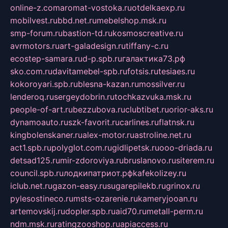
online-z.com
aromat-vostoka.ru
otdelkaexp.ru
mobilvest.ru
bbd.net.ru
mebelshop.msk.ru
smp-forum.ru
bastion-td.ru
kosmoscreative.ru
avrmotors.ru
art-galadesign.ru
tiffany-c.ru
ecostep-samara.ru
d-p.spb.ru
галактика73.рф
sko.com.ru
davitamebel-spb.ru
fotsis.ru
tesiaes.ru
kokoroyari.spb.ru
blesna-kazan.ru
mossilver.ru
lenderoq.ru
sergeydobrin.ru
tochkazvuka.msk.ru
people-of-art.ru
bezzubova.ru
clubtibet.ru
orior-aks.ru
dynamoauto.ru
szk-favorit.ru
carlines.ru
flatnsk.ru
kingbolenskaner.ru
alex-motor.ru
astroline.net.ru
act1.spb.ru
polyglot.com.ru
gidlipetsk.ru
ooo-driada.ru
detsad125.ru
mir-zdoroviya.ru
bruslanovo.ru
siterem.ru
council.spb.ru
лодкипатриот.рф
kafekolizey.ru
iclub.net.ru
gazon-easy.ru
sugarepilekb.ru
grinox.ru
pylesostineco.ru
msts-ozarenie.ru
kameryjooan.ru
artemovskij.ru
dopler.spb.ru
aid70.ru
metall-perm.ru
ndm.msk.ru
ratingzooshop.ru
apiaccess.ru