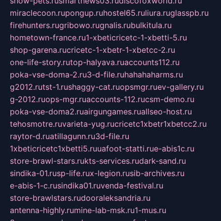
show-pets.ru
smartnews03.ru
discofoxworld.ru
miraclecoon.ru
pongup.ru
hostel65.ru
liura.ru
glasspb.ru
firehunters.ru
gribowo.ru
gnalis.ru
bulkitula.ru
hometown-france.ru
1-xbeticricetc-1-xbetti-5.ru
shop-garena.ru
cricetc-1-xbetr-1-xbetcc-2.ru
one-life-story.ru
top-halyava.ru
accounts112.ru
poka-vse-doma-2.ru
3-d-file.ru
hahahaharms.ru
g2012.ru
tst-1.ru
shaggy-cat.ru
opsmgr.ru
ev-gallery.ru
g-2012.ru
ops-mgr.ru
accounts-112.ru
csm-demo.ru
poka-vse-doma2.ru
airgungames.ru
allseo-host.ru
tehosmotre.ru
varieta-yug.ru
cricetc1xbetr1xbetcc2.ru
raytor-d.ru
atillagunn.ru
3d-file.ru
1xbeticricetc1xbetti5.ru
uafoot-statti.ru
e-abis1c.ru
store-brawl-stars.ru
kts-services.ru
dark-sand.ru
sindika-01.ru
sp-life.ru
x-legion.ru
sib-archives.ru
e-abis-1-c.ru
sindika01.ru
venda-festival.ru
store-brawlstars.ru
dooraleksandria.ru
antenna-highly.ru
mine-lab-msk.ru
1-mus.ru