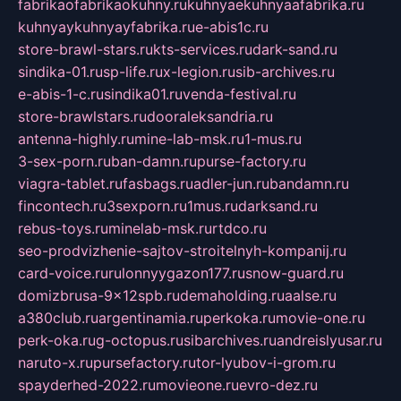
fabrikaofabrikaokuhny.ru
kuhnyaekuhnyaafabrika.ru
kuhnyaykuhnyayfabrika.ru
e-abis1c.ru
store-brawl-stars.ru
kts-services.ru
dark-sand.ru
sindika-01.ru
sp-life.ru
x-legion.ru
sib-archives.ru
e-abis-1-c.ru
sindika01.ru
venda-festival.ru
store-brawlstars.ru
dooraleksandria.ru
antenna-highly.ru
mine-lab-msk.ru
1-mus.ru
3-sex-porn.ru
ban-damn.ru
purse-factory.ru
viagra-tablet.ru
fasbags.ru
adler-jun.ru
bandamn.ru
fincontech.ru
3sexporn.ru
1mus.ru
darksand.ru
rebus-toys.ru
minelab-msk.ru
rtdco.ru
seo-prodvizhenie-sajtov-stroitelnyh-kompanij.ru
card-voice.ru
rulonnyygazon177.ru
snow-guard.ru
domizbrusa-9x12spb.ru
demaholding.ru
aalse.ru
a380club.ru
argentinamia.ru
perkoka.ru
movie-one.ru
perk-oka.ru
g-octopus.ru
sibarchives.ru
andreislyusar.ru
naruto-x.ru
pursefactory.ru
tor-lyubov-i-grom.ru
spayderhed-2022.ru
movieone.ru
evro-dez.ru