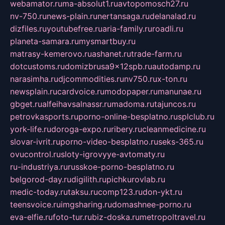
webamator.ru
ma-absolut1.ru
avtopomosch27.ru
nv-750.ru
news-plain.ru
nertansaga.ru
delanalad.ru
dizfiles.ru
youtubefree.ru
aria-family.ru
roadli.ru
planeta-samara.ru
mysmartbuy.ru
matrasy-kemerovo.ru
ashanet.ru
trade-farm.ru
dotcustoms.ru
domizbrusa9x12spb.ru
autodamp.ru
narasimha.ru
djcommodities.ru
nv750.ru
x-ton.ru
newsplain.ru
cardvoice.ru
modopaper.ru
manunae.ru
gbget.ru
alfeihavsalnassr.ru
madoma.ru
tajuncos.ru
petrovkasports.ru
porno-online-besplatno.ru
splclub.ru
york-life.ru
doroga-expo.ru
ribery.ru
cleanmedicine.ru
slovar-ivrit.ru
porno-video-besplatno.ru
seks-365.ru
ovucontrol.ru
sloty-igrovyye-avtomaty.ru
ru-industriya.ru
russkoe-porno-besplatno.ru
belgorod-day.ru
digilith.ru
pichkurovlab.ru
medic-today.ru
taksu.ru
comp123.ru
don-ykt.ru
teensvoice.ru
imgsharing.ru
domashnee-porno.ru
eva-elfie.ru
foto-tur.ru
biz-doska.ru
metropoltravel.ru