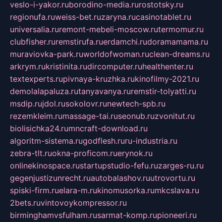
veslo-i-yakor.ru
borodino-media.ru
rostotsky.ru
regionufa.ru
weiss-bet.ru
zaryna.ru
casinotablet.ru
universalia.ru
remont-mebeli-moscow.ru
termomur.ru
clubfisher.ru
remstirufa.ru
erdamchi.ru
doramamama.ru
muraviovka-park.ru
worldofwoman.ru
clean-dreams.ru
arkrym.ru
kristinita.ru
dircomputer.ru
healthenter.ru
textexperts.ru
pivnaya-kruzhka.ru
kinofilmy-2021.ru
demolalapaluza.ru
tanyavanya.ru
remstir-tolyatti.ru
msdip.ru
jdol.ru
sokolovr.ru
newtech-spb.ru
rezemkleim.ru
massage-tai.ru
seonub.ru
zvonitut.ru
biolisichka24.ru
mncraft-download.ru
algoritm-sistema.ru
godflesh.ru
ru-industria.ru
zebra-tlt.ru
okna-proficom.ru
erynok.ru
onlinekinospace.ru
startupstudio-fefu.ru
zarges-ru.ru
gegenjustizunrecht.ru
autobalashov.ru
utrovortu.ru
spiski-firm.ru
elara-m.ru
kinomusorka.ru
mkcslava.ru
2bets.ru
vintovoykompressor.ru
birminghamvsfulham.ru
sarmat-komp.ru
pioneeri.ru