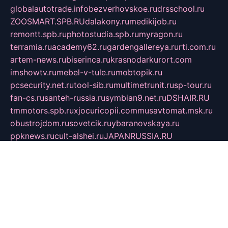
globalautotrade.info
bezverhovskoe.ru
drsschool.ru
ZOOSMART.SPB.RU
dalakony.ru
medikijob.ru
remontt.spb.ru
photostudia.spb.ru
myragon.ru
terramia.ru
academy62.ru
gardengallereya.ru
rti.com.ru
artem-news.ru
biserinca.ru
krasnodarkurort.com
imshowtv.ru
mebel-v-tule.ru
mobtopik.ru
pcsecurity.net.ru
tool-sib.ru
multimetrunit.ru
sp-tour.ru
fan-cs.ru
santeh-russia.ru
symbian9.net.ru
DSHAIR.RU
tmmotors.spb.ru
xjocuricopii.com
musavtomat.msk.ru
obustrojdom.ru
sovetcik.ru
ybaranovskaya.ru
ppknews.ru
cult-alshei.ru
JAPANRUSSIA.RU
proekciyamebel.ru
imper-finans.ru
rim.org.ru
glamourai.ru
brassminus.ru
zabor-pro.ru
ftn.pp.ru
dorogoe58.ru
laimengpacker.ru
kuzova-zapchasti.ru
sageerp.ru
taxodrom.ru
dsrazvitie.ru
hardcity.net.ru
ratinghomegames.ru
topservice25.ru
gubernyan.ru
gtglasslined.ru
ii4.ru
tssport.spb.ru
andorra24.com
blackwallstreet.ru
oboimos.ru
optim-doors.com.ru