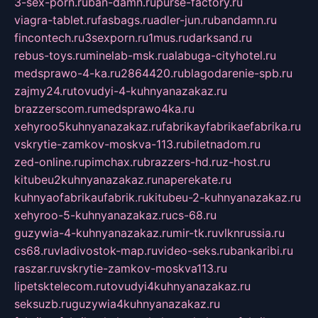
3-sex-porn.ru
ban-damn.ru
purse-factory.ru
viagra-tablet.ru
fasbags.ru
adler-jun.ru
bandamn.ru
fincontech.ru
3sexporn.ru
1mus.ru
darksand.ru
rebus-toys.ru
minelab-msk.ru
alabuga-cityhotel.ru
medsprawo-4-ka.ru
2864420.ru
blagodarenie-spb.ru
zajmy24.ru
tovudyi-4-kuhnyanazakaz.ru
brazzerscom.ru
medsprawo4ka.ru
xehyroo5kuhnyanazakaz.ru
fabrikayfabrikaefabrika.ru
vskrytie-zamkov-moskva-113.ru
biletnadom.ru
zed-online.ru
pimchax.ru
brazzers-hd.ru
z-host.ru
kitubeu2kuhnyanazakaz.ru
naperekate.ru
kuhnyaofabrikaufabrik.ru
kitubeu-2-kuhnyanazakaz.ru
xehyroo-5-kuhnyanazakaz.ru
cs-68.ru
guzywia-4-kuhnyanazakaz.ru
mir-tk.ru
vlknrussia.ru
cs68.ru
vladivostok-map.ru
video-seks.ru
bankaribi.ru
raszar.ru
vskrytie-zamkov-moskva113.ru
lipetsktelecom.ru
tovudyi4kuhnyanazakaz.ru
seksuzb.ru
guzywia4kuhnyanazakaz.ru