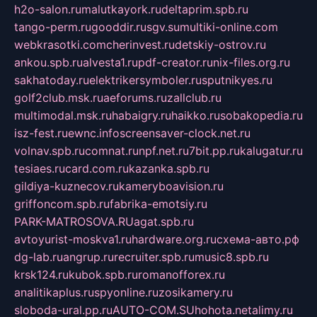
h2o-salon.ru
malutkayork.ru
deltaprim.spb.ru
tango-perm.ru
gooddir.ru
sgv.su
multiki-online.com
webkrasotki.com
cherinvest.ru
detskiy-ostrov.ru
ankou.spb.ru
alvesta1.ru
pdf-creator.ru
nix-files.org.ru
sakhatoday.ru
elektrikersymboler.ru
sputnikyes.ru
golf2club.msk.ru
aeforums.ru
zallclub.ru
multimodal.msk.ru
habaigry.ru
haikko.ru
sobakopedia.ru
isz-fest.ru
ewnc.info
screensaver-clock.net.ru
volnav.spb.ru
comnat.ru
npf.net.ru
7bit.pp.ru
kalugatur.ru
tesiaes.ru
card.com.ru
kazanka.spb.ru
gildiya-kuznecov.ru
kameryboavision.ru
griffoncom.spb.ru
fabrika-emotsiy.ru
PARK-MATROSOVA.RU
agat.spb.ru
avtoyurist-moskva1.ru
hardware.org.ru
схема-авто.рф
dg-lab.ru
angrup.ru
recruiter.spb.ru
music8.spb.ru
krsk124.ru
kubok.spb.ru
romanofforex.ru
analitikaplus.ru
spyonline.ru
zosikamery.ru
sloboda-ural.pp.ru
AUTO-COM.SU
hohota.net
alimy.ru