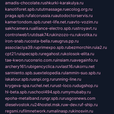
amadis-chocolate.ru
shkurki-karakulya.ru
kanotiforet.spb.ru
tutmassage.ru
ecolog.org.ru
praga.spb.ru
falcorussia.ru
autodoctorservis.ru
kamertondom.spb.ru
net-life.net.ru
avto-vozim.ru
sakhcamera.ru
alliance-electro.spb.ru
stroyavt.ru
controlweb1.ru
tdsak74.ru
kinzozo-ru.ru
kvotka.ru
iron-snab.ru
costa-bella.ru
eugrus.pp.ru
associaciya39.ru
primexpo.spb.ru
bezmorchin.ru
ia2.ru
cpt21.ru
ispecspb.ru
regahost.ru
kolosok-elita.ru
tae-kwon.ru
consrio.com.ru
insiam.ru
avegainfo.ru
archery161.ru
bigencyclica.ru
vlast16.ru
korru.net
sarmiento.spb.su
extelopedia.ru
lammin-suo.spb.ru
iskatour.spb.ru
snpi.org.ru
running-line.ru
krygeva-spa.ru
chel.net.ru
rust-loco.ru
dugshop.ru
hl-beta.spb.ru
school494.spb.ru
mymubaby.ru
epoha-metalband.ru
ngr.spb.ru
rusgosnews.com
dieselvostok.ru
24hostel.msk.ru
w-dev.ru
f-ship.ru
regsmi.ru
filmnetwork.ru
malinasp.ru
kinosvin.ru