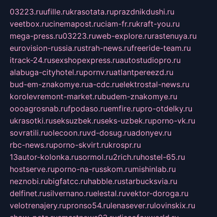
03223.ru
ufille.ru
krasotata.ru
prazdnikdushi.ru
veetbox.ru
cinemapost.ru
ciam-fr.ru
kraft-you.ru
mega-press.ru
03223.ru
web-explore.ru
rastenuya.ru
eurovision-russia.ru
strah-news.ru
freeride-team.ru
itrack-24.ru
sexshopexpress.ru
autostudiopro.ru
alabuga-cityhotel.ru
pornv.ru
atlantpereezd.ru
bud-em-znakomye.ru
a-cdc.ru
elektrostal-news.ru
korolevremont-market.ru
budem-znakomye.ru
oooagrosnab.ru
fpodaso.ru
emfire.ru
pro-otdelky.ru
ukrasotki.ru
seksuzbek.ru
seks-uzbek.ru
porno-vk.ru
sovratili.ru
olecoon.ru
vd-dosug.ru
adonyev.ru
rbc-news.ru
porno-skvirt.ru
krospr.ru
13autor-kolonka.ru
sormol.ru
2rich.ru
hostel-65.ru
hostserve.ru
porno-na-russkom.ru
mishinlab.ru
neznobi.ru
bigfatcc.ru
habble.ru
starbucksvia.ru
delfinet.ru
silvernano.ru
elestal.ru
vektor-doroga.ru
velotrenajery.ru
pronso54.ru
lenasever.ru
lovinskix.ru