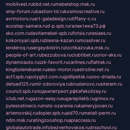
mobilvest.ru
bbd.net.ru
mebelshop.msk.ru
smp-forum.ru
bastion-td.ru
kosmoscreative.ru
avrmotors.ru
art-galadesign.ru
tiffany-c.ru
ecostep-samara.ru
d-p.spb.ru
галактика73.рф
sko.com.ru
davitamebel-spb.ru
fotsis.ru
tesiaes.ru
kokoroyari.spb.ru
blesna-kazan.ru
mossilver.ru
lenderoq.ru
sergeydobrin.ru
tochkazvuka.msk.ru
people-of-art.ru
bezzubova.ru
clubtibet.ru
orior-aks.ru
dynamoauto.ru
szk-favorit.ru
carlines.ru
flatnsk.ru
kingbolenskaner.ru
alex-motor.ru
astroline.net.ru
act1.spb.ru
polyglot.com.ru
gidlipetsk.ru
ooo-driada.ru
detsad125.ru
mir-zdoroviya.ru
bruslanovo.ru
siterem.ru
council.spb.ru
лодкипатриот.рф
kafekolizey.ru
iclub.net.ru
gazon-easy.ru
sugarepilekb.ru
grinox.ru
pylesostineco.ru
msts-ozarenie.ru
kameryjooan.ru
artemovskij.ru
dopler.spb.ru
aid70.ru
metall-perm.ru
ndm.msk.ru
ratingzooshop.ru
apiaccess.ru
globalautotrade.info
bezverhovskoe.ru
drsschool.ru