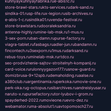
kuhnyaykuhnyayfabrika.ru
e-abis1c.ru
store-brawl-stars.ru
kts-services.ru
dark-sand.ru
sindika-01.ru
sp-life.ru
x-legion.ru
sib-archives.ru
e-abis-1-c.ru
sindika01.ru
venda-festival.ru
store-brawlstars.ru
dooraleksandria.ru
antenna-highly.ru
mine-lab-msk.ru
1-mus.ru
3-sex-porn.ru
ban-damn.ru
purse-factory.ru
viagra-tablet.ru
fasbags.ru
adler-jun.ru
bandamn.ru
fincontech.ru
3sexporn.ru
1mus.ru
darksand.ru
rebus-toys.ru
minelab-msk.ru
rtdco.ru
seo-prodvizhenie-sajtov-stroitelnyh-kompanij.ru
card-voice.ru
rulonnyygazon177.ru
snow-guard.ru
domizbrusa-9x12spb.ru
demaholding.ru
aalse.ru
a380club.ru
argentinamia.ru
perkoka.ru
movie-one.ru
perk-oka.ru
g-octopus.ru
sibarchives.ru
andreislyusar.ru
naruto-x.ru
pursefactory.ru
tor-lyubov-i-grom.ru
spayderhed-2022.ru
movieone.ru
evro-dez.ru
webamator.ru
ma-absolut1.ru
avtopomosch27.ru