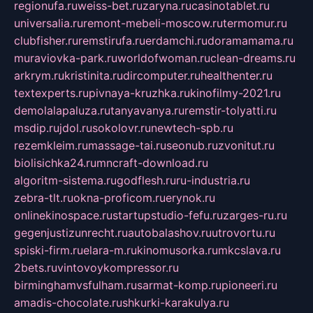
regionufa.ru
weiss-bet.ru
zaryna.ru
casinotablet.ru
universalia.ru
remont-mebeli-moscow.ru
termomur.ru
clubfisher.ru
remstirufa.ru
erdamchi.ru
doramamama.ru
muraviovka-park.ru
worldofwoman.ru
clean-dreams.ru
arkrym.ru
kristinita.ru
dircomputer.ru
healthenter.ru
textexperts.ru
pivnaya-kruzhka.ru
kinofilmy-2021.ru
demolalapaluza.ru
tanyavanya.ru
remstir-tolyatti.ru
msdip.ru
jdol.ru
sokolovr.ru
newtech-spb.ru
rezemkleim.ru
massage-tai.ru
seonub.ru
zvonitut.ru
biolisichka24.ru
mncraft-download.ru
algoritm-sistema.ru
godflesh.ru
ru-industria.ru
zebra-tlt.ru
okna-proficom.ru
erynok.ru
onlinekinospace.ru
startupstudio-fefu.ru
zarges-ru.ru
gegenjustizunrecht.ru
autobalashov.ru
utrovortu.ru
spiski-firm.ru
elara-m.ru
kinomusorka.ru
mkcslava.ru
2bets.ru
vintovoykompressor.ru
birminghamvsfulham.ru
sarmat-komp.ru
pioneeri.ru
amadis-chocolate.ru
shkurki-karakulya.ru