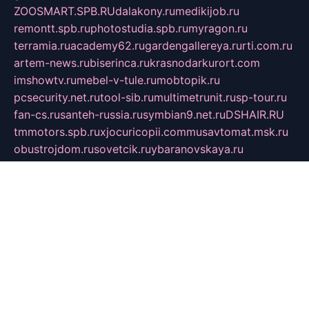
ZOOSMART.SPB.RU
dalakony.ru
medikijob.ru
remontt.spb.ru
photostudia.spb.ru
myragon.ru
terramia.ru
academy62.ru
gardengallereya.ru
rti.com.ru
artem-news.ru
biserinca.ru
krasnodarkurort.com
imshowtv.ru
mebel-v-tule.ru
mobtopik.ru
pcsecurity.net.ru
tool-sib.ru
multimetrunit.ru
sp-tour.ru
fan-cs.ru
santeh-russia.ru
symbian9.net.ru
DSHAIR.RU
tmmotors.spb.ru
xjocuricopii.com
musavtomat.msk.ru
obustrojdom.ru
sovetcik.ru
ybaranovskaya.ru
ppknews.ru
cult-alshei.ru
JAPANRUSSIA.RU
proekciyamebel.ru
imper-finans.ru
rim.org.ru
glamourai.ru
brassminus.ru
zabor-pro.ru
ftn.pp.ru
dorogoe58.ru
laimengpacker.ru
kuzova-zapchasti.ru
sageerp.ru
taxodrom.ru
dsrazvitie.ru
hardcity.net.ru
ratinghomegames.ru
topservice25.ru
gubernyan.ru
gtglasslined.ru
ii4.ru
tssport.spb.ru
andorra24.com
blackwallstreet.ru
oboimos.ru
optim-doors.com.ru
ikuch.ru
nycr.org.ru
npa21.ru
vremya-ch.spb.ru