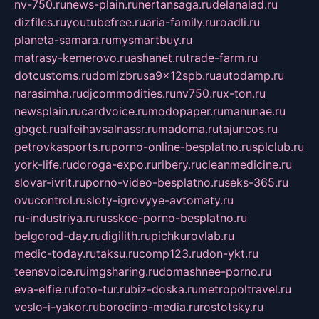
nv-750.ru
news-plain.ru
nertansaga.ru
delanalad.ru
dizfiles.ru
youtubefree.ru
aria-family.ru
roadli.ru
planeta-samara.ru
mysmartbuy.ru
matrasy-kemerovo.ru
ashanet.ru
trade-farm.ru
dotcustoms.ru
domizbrusa9x12spb.ru
autodamp.ru
narasimha.ru
djcommodities.ru
nv750.ru
x-ton.ru
newsplain.ru
cardvoice.ru
modopaper.ru
manunae.ru
gbget.ru
alfeihavsalnassr.ru
madoma.ru
tajuncos.ru
petrovkasports.ru
porno-online-besplatno.ru
splclub.ru
york-life.ru
doroga-expo.ru
ribery.ru
cleanmedicine.ru
slovar-ivrit.ru
porno-video-besplatno.ru
seks-365.ru
ovucontrol.ru
sloty-igrovyye-avtomaty.ru
ru-industriya.ru
russkoe-porno-besplatno.ru
belgorod-day.ru
digilith.ru
pichkurovlab.ru
medic-today.ru
taksu.ru
comp123.ru
don-ykt.ru
teensvoice.ru
imgsharing.ru
domashnee-porno.ru
eva-elfie.ru
foto-tur.ru
biz-doska.ru
metropoltravel.ru
veslo-i-yakor.ru
borodino-media.ru
rostotsky.ru