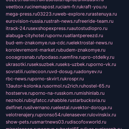
veetbox.ru
cinemapost.ru
ciam-fr.ru
kraft-you.ru
mega-press.ru
03223.ru
web-explore.ru
rastenuya.ru
eurovision-russia.ru
strah-news.ru
freeride-team.ru
itrack-24.ru
sexshopexpress.ru
autostudiopro.ru
alabuga-cityhotel.ru
pornv.ru
atlantpereezd.ru
bud-em-znakomye.ru
a-cdc.ru
elektrostal-news.ru
korolevremont-market.ru
budem-znakomye.ru
oooagrosnab.ru
fpodaso.ru
emfire.ru
pro-otdelky.ru
ukrasotki.ru
seksuzbek.ru
seks-uzbek.ru
porno-vk.ru
sovratili.ru
olecoon.ru
vd-dosug.ru
adonyev.ru
rbc-news.ru
porno-skvirt.ru
krospr.ru
13autor-kolonka.ru
sormol.ru
2rich.ru
hostel-65.ru
hostserve.ru
porno-na-russkom.ru
mishinlab.ru
neznobi.ru
bigfatcc.ru
habble.ru
starbucksvia.ru
delfinet.ru
silvernano.ru
elestal.ru
vektor-doroga.ru
velotrenajery.ru
pronso54.ru
lenasever.ru
lovinskix.ru
show-pets.ru
smartnews03.ru
discofoxworld.ru
miraclecoon.ru
pongup.ru
hostel65.ru
liura.ru
glasspb.ru