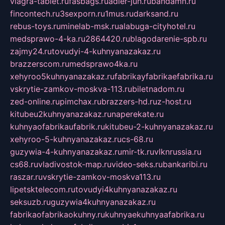
viagra-tablet.ru
fasbags.ru
adler-jun.ru
bandamn.ru
fincontech.ru
3sexporn.ru
1mus.ru
darksand.ru
rebus-toys.ru
minelab-msk.ru
alabuga-cityhotel.ru
medsprawo-4-ka.ru
2864420.ru
blagodarenie-spb.ru
zajmy24.ru
tovudyi-4-kuhnyanazakaz.ru
brazzerscom.ru
medsprawo4ka.ru
xehyroo5kuhnyanazakaz.ru
fabrikayfabrikaefabrika.ru
vskrytie-zamkov-moskva-113.ru
biletnadom.ru
zed-online.ru
pimchax.ru
brazzers-hd.ru
z-host.ru
kitubeu2kuhnyanazakaz.ru
naperekate.ru
kuhnyaofabrikaufabrik.ru
kitubeu-2-kuhnyanazakaz.ru
xehyroo-5-kuhnyanazakaz.ru
cs-68.ru
guzywia-4-kuhnyanazakaz.ru
mir-tk.ru
vlknrussia.ru
cs68.ru
vladivostok-map.ru
video-seks.ru
bankaribi.ru
raszar.ru
vskrytie-zamkov-moskva113.ru
lipetsktelecom.ru
tovudyi4kuhnyanazakaz.ru
seksuzb.ru
guzywia4kuhnyanazakaz.ru
fabrikaofabrikaokuhny.ru
kuhnyaekuhnyaafabrika.ru