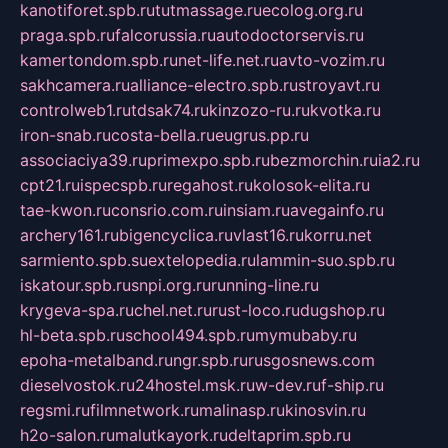
kanotiforet.spb.ru
tutmassage.ru
ecolog.org.ru
praga.spb.ru
falcorussia.ru
autodoctorservis.ru
kamertondom.spb.ru
net-life.net.ru
avto-vozim.ru
sakhcamera.ru
alliance-electro.spb.ru
stroyavt.ru
controlweb1.ru
tdsak74.ru
kinzozo-ru.ru
kvotka.ru
iron-snab.ru
costa-bella.ru
eugrus.pp.ru
associaciya39.ru
primexpo.spb.ru
bezmorchin.ru
ia2.ru
cpt21.ru
ispecspb.ru
regahost.ru
kolosok-elita.ru
tae-kwon.ru
consrio.com.ru
insiam.ru
avegainfo.ru
archery161.ru
bigencyclica.ru
vlast16.ru
korru.net
sarmiento.spb.su
extelopedia.ru
lammin-suo.spb.ru
iskatour.spb.ru
snpi.org.ru
running-line.ru
krygeva-spa.ru
chel.net.ru
rust-loco.ru
dugshop.ru
hl-beta.spb.ru
school494.spb.ru
mymubaby.ru
epoha-metalband.ru
ngr.spb.ru
rusgosnews.com
dieselvostok.ru
24hostel.msk.ru
w-dev.ru
f-ship.ru
regsmi.ru
filmnetwork.ru
malinasp.ru
kinosvin.ru
h2o-salon.ru
malutkayork.ru
deltaprim.spb.ru