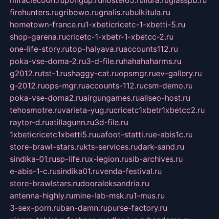
firehunters.ru
gribowo.ru
gnalis.ru
bulkitula.ru
hometown-france.ru
1-xbeticricetc-1-xbetti-5.ru
shop-garena.ru
cricetc-1-xbetr-1-xbetcc-2.ru
one-life-story.ru
top-halyava.ru
accounts112.ru
poka-vse-doma-2.ru
3-d-file.ru
hahahaharms.ru
g2012.ru
tst-1.ru
shaggy-cat.ru
opsmgr.ru
ev-gallery.ru
g-2012.ru
ops-mgr.ru
accounts-112.ru
csm-demo.ru
poka-vse-doma2.ru
airgungames.ru
allseo-host.ru
tehosmotre.ru
varieta-yug.ru
cricetc1xbetr1xbetcc2.ru
raytor-d.ru
atillagunn.ru
3d-file.ru
1xbeticricetc1xbetti5.ru
uafoot-statti.ru
e-abis1c.ru
store-brawl-stars.ru
kts-services.ru
dark-sand.ru
sindika-01.ru
sp-life.ru
x-legion.ru
sib-archives.ru
e-abis-1-c.ru
sindika01.ru
venda-festival.ru
store-brawlstars.ru
dooraleksandria.ru
antenna-highly.ru
mine-lab-msk.ru
1-mus.ru
3-sex-porn.ru
ban-damn.ru
purse-factory.ru