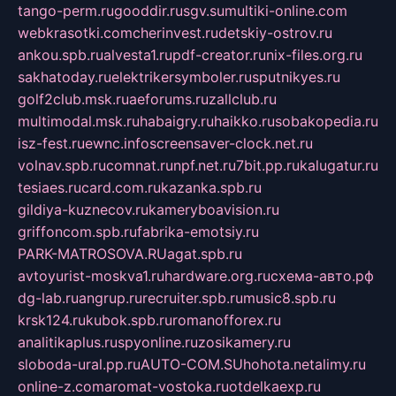
tango-perm.ru
gooddir.ru
sgv.su
multiki-online.com
webkrasotki.com
cherinvest.ru
detskiy-ostrov.ru
ankou.spb.ru
alvesta1.ru
pdf-creator.ru
nix-files.org.ru
sakhatoday.ru
elektrikersymboler.ru
sputnikyes.ru
golf2club.msk.ru
aeforums.ru
zallclub.ru
multimodal.msk.ru
habaigry.ru
haikko.ru
sobakopedia.ru
isz-fest.ru
ewnc.info
screensaver-clock.net.ru
volnav.spb.ru
comnat.ru
npf.net.ru
7bit.pp.ru
kalugatur.ru
tesiaes.ru
card.com.ru
kazanka.spb.ru
gildiya-kuznecov.ru
kameryboavision.ru
griffoncom.spb.ru
fabrika-emotsiy.ru
PARK-MATROSOVA.RU
agat.spb.ru
avtoyurist-moskva1.ru
hardware.org.ru
схема-авто.рф
dg-lab.ru
angrup.ru
recruiter.spb.ru
music8.spb.ru
krsk124.ru
kubok.spb.ru
romanofforex.ru
analitikaplus.ru
spyonline.ru
zosikamery.ru
sloboda-ural.pp.ru
AUTO-COM.SU
hohota.net
alimy.ru
online-z.com
aromat-vostoka.ru
otdelkaexp.ru