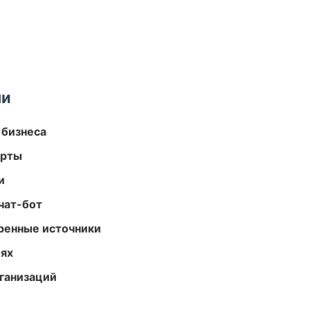
ми
 бизнеса
арты
и
чат-бот
еренные источники
иях
ганизаций