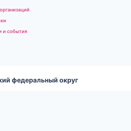
 организаций
ски
и и события
ский федеральный округ