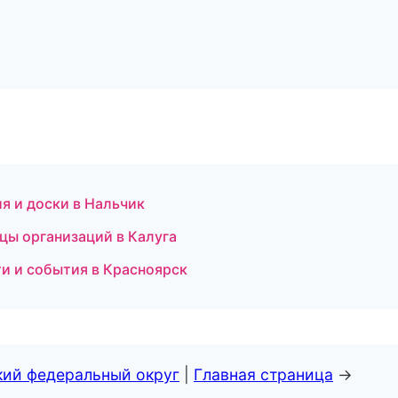
я и доски в Нальчик
цы организаций в Калуга
ти и события в Красноярск
кий федеральный округ
|
Главная страница
→