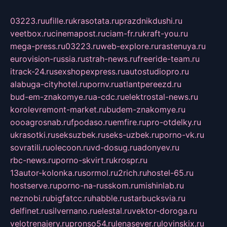
03223.ru
ufille.ru
krasotata.ru
prazdnikdushi.ru
veetbox.ru
cinemapost.ru
ciam-fr.ru
kraft-you.ru
mega-press.ru
03223.ru
web-explore.ru
rastenuya.ru
eurovision-russia.ru
strah-news.ru
freeride-team.ru
itrack-24.ru
sexshopexpress.ru
autostudiopro.ru
alabuga-cityhotel.ru
pornv.ru
atlantpereezd.ru
bud-em-znakomye.ru
a-cdc.ru
elektrostal-news.ru
korolevremont-market.ru
budem-znakomye.ru
oooagrosnab.ru
fpodaso.ru
emfire.ru
pro-otdelky.ru
ukrasotki.ru
seksuzbek.ru
seks-uzbek.ru
porno-vk.ru
sovratili.ru
olecoon.ru
vd-dosug.ru
adonyev.ru
rbc-news.ru
porno-skvirt.ru
krospr.ru
13autor-kolonka.ru
sormol.ru
2rich.ru
hostel-65.ru
hostserve.ru
porno-na-russkom.ru
mishinlab.ru
neznobi.ru
bigfatcc.ru
habble.ru
starbucksvia.ru
delfinet.ru
silvernano.ru
elestal.ru
vektor-doroga.ru
velotrenajery.ru
pronso54.ru
lenasever.ru
lovinskix.ru