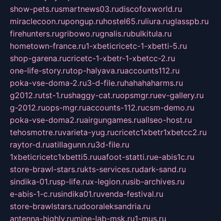
show-pets.ru
smartnews03.ru
discofoxworld.ru
miraclecoon.ru
pongup.ru
hostel65.ru
liura.ru
glasspb.ru
firehunters.ru
gribowo.ru
gnalis.ru
bulkitula.ru
hometown-france.ru
1-xbeticricetc-1-xbetti-5.ru
shop-garena.ru
cricetc-1-xbetr-1-xbetcc-2.ru
one-life-story.ru
top-halyava.ru
accounts112.ru
poka-vse-doma-2.ru
3-d-file.ru
hahahaharms.ru
g2012.ru
tst-1.ru
shaggy-cat.ru
opsmgr.ru
ev-gallery.ru
g-2012.ru
ops-mgr.ru
accounts-112.ru
csm-demo.ru
poka-vse-doma2.ru
airgungames.ru
allseo-host.ru
tehosmotre.ru
varieta-yug.ru
cricetc1xbetr1xbetcc2.ru
raytor-d.ru
atillagunn.ru
3d-file.ru
1xbeticricetc1xbetti5.ru
uafoot-statti.ru
e-abis1c.ru
store-brawl-stars.ru
kts-services.ru
dark-sand.ru
sindika-01.ru
sp-life.ru
x-legion.ru
sib-archives.ru
e-abis-1-c.ru
sindika01.ru
venda-festival.ru
store-brawlstars.ru
dooraleksandria.ru
antenna-highly.ru
mine-lab-msk.ru
1-mus.ru