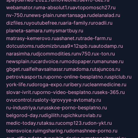
webamator.ru
ma-absolut1.ru
avtopomosch27.ru
nv-750.ru
news-plain.ru
nertansaga.ru
delanalad.ru
dizfiles.ru
youtubefree.ru
aria-family.ru
roadli.ru
planeta-samara.ru
mysmartbuy.ru
matrasy-kemerovo.ru
ashanet.ru
trade-farm.ru
dotcustoms.ru
domizbrusa9x12spb.ru
autodamp.ru
narasimha.ru
djcommodities.ru
nv750.ru
x-ton.ru
newsplain.ru
cardvoice.ru
modopaper.ru
manunae.ru
gbget.ru
alfeihavsalnassr.ru
madoma.ru
tajuncos.ru
petrovkasports.ru
porno-online-besplatno.ru
splclub.ru
york-life.ru
doroga-expo.ru
ribery.ru
cleanmedicine.ru
slovar-ivrit.ru
porno-video-besplatno.ru
seks-365.ru
ovucontrol.ru
sloty-igrovyye-avtomaty.ru
ru-industriya.ru
russkoe-porno-besplatno.ru
belgorod-day.ru
digilith.ru
pichkurovlab.ru
medic-today.ru
taksu.ru
comp123.ru
don-ykt.ru
teensvoice.ru
imgsharing.ru
domashnee-porno.ru