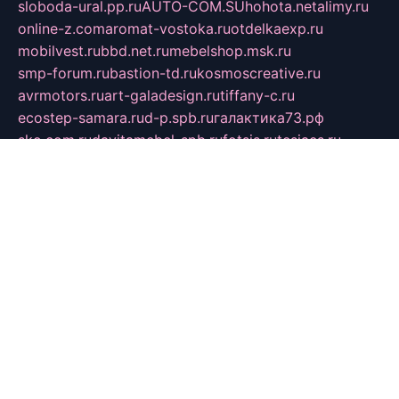
sloboda-ural.pp.ru
AUTO-COM.SU
hohota.net
alimy.ru
online-z.com
aromat-vostoka.ru
otdelkaexp.ru
mobilvest.ru
bbd.net.ru
mebelshop.msk.ru
smp-forum.ru
bastion-td.ru
kosmoscreative.ru
avrmotors.ru
art-galadesign.ru
tiffany-c.ru
ecostep-samara.ru
d-p.spb.ru
галактика73.рф
sko.com.ru
davitamebel-spb.ru
fotsis.ru
tesiaes.ru
kokoroyari.spb.ru
blesna-kazan.ru
mossilver.ru
lenderoq.ru
sergeydobrin.ru
tochkazvuka.msk.ru
people-of-art.ru
bezzubova.ru
clubtibet.ru
orior-aks.ru
dynamoauto.ru
szk-favorit.ru
carlines.ru
flatnsk.ru
kingbolenskaner.ru
alex-motor.ru
astroline.net.ru
act1.spb.ru
polyglot.com.ru
gidlipetsk.ru
ooo-driada.ru
detsad125.ru
mir-zdoroviya.ru
bruslanovo.ru
siterem.ru
council.spb.ru
лодкипатриот.рф
kafekolizey.ru
iclub.net.ru
gazon-easy.ru
sugarepilekb.ru
grinox.ru
pylesostineco.ru
msts-ozarenie.ru
kameryjooan.ru
artemovskij.ru
dopler.spb.ru
aid70.ru
metall-perm.ru