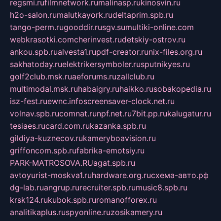
regsmi.ru
filmnetwork.ru
malinasp.ru
kinosvin.ru
h2o-salon.ru
malutkayork.ru
deltaprim.spb.ru
tango-perm.ru
gooddir.ru
sgv.su
multiki-online.com
webkrasotki.com
cherinvest.ru
detskiy-ostrov.ru
ankou.spb.ru
alvesta1.ru
pdf-creator.ru
nix-files.org.ru
sakhatoday.ru
elektrikersymboler.ru
sputnikyes.ru
golf2club.msk.ru
aeforums.ru
zallclub.ru
multimodal.msk.ru
habaigry.ru
haikko.ru
sobakopedia.ru
isz-fest.ru
ewnc.info
screensaver-clock.net.ru
volnav.spb.ru
comnat.ru
npf.net.ru
7bit.pp.ru
kalugatur.ru
tesiaes.ru
card.com.ru
kazanka.spb.ru
gildiya-kuznecov.ru
kameryboavision.ru
griffoncom.spb.ru
fabrika-emotsiy.ru
PARK-MATROSOVA.RU
agat.spb.ru
avtoyurist-moskva1.ru
hardware.org.ru
схема-авто.рф
dg-lab.ru
angrup.ru
recruiter.spb.ru
music8.spb.ru
krsk124.ru
kubok.spb.ru
romanofforex.ru
analitikaplus.ru
spyonline.ru
zosikamery.ru