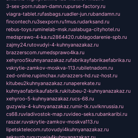
3-sex-porn.ru
ban-damn.ru
purse-factory.ru
viagra-tablet.ru
fasbags.ru
adler-jun.ru
bandamn.ru
fincontech.ru
3sexporn.ru
1mus.ru
darksand.ru
rebus-toys.ru
minelab-msk.ru
alabuga-cityhotel.ru
medsprawo-4-ka.ru
2864420.ru
blagodarenie-spb.ru
zajmy24.ru
tovudyi-4-kuhnyanazakaz.ru
brazzerscom.ru
medsprawo4ka.ru
xehyroo5kuhnyanazakaz.ru
fabrikayfabrikaefabrika.ru
vskrytie-zamkov-moskva-113.ru
biletnadom.ru
zed-online.ru
pimchax.ru
brazzers-hd.ru
z-host.ru
kitubeu2kuhnyanazakaz.ru
naperekate.ru
kuhnyaofabrikaufabrik.ru
kitubeu-2-kuhnyanazakaz.ru
xehyroo-5-kuhnyanazakaz.ru
cs-68.ru
guzywia-4-kuhnyanazakaz.ru
mir-tk.ru
vlknrussia.ru
cs68.ru
vladivostok-map.ru
video-seks.ru
bankaribi.ru
raszar.ru
vskrytie-zamkov-moskva113.ru
lipetsktelecom.ru
tovudyi4kuhnyanazakaz.ru
seksuzb.ru
guzywia4kuhnyanazakaz.ru