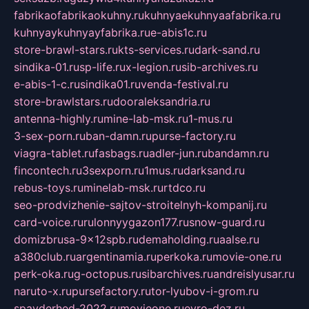
fabrikaofabrikaokuhny.ru
kuhnyaekuhnyaafabrika.ru
kuhnyaykuhnyayfabrika.ru
e-abis1c.ru
store-brawl-stars.ru
kts-services.ru
dark-sand.ru
sindika-01.ru
sp-life.ru
x-legion.ru
sib-archives.ru
e-abis-1-c.ru
sindika01.ru
venda-festival.ru
store-brawlstars.ru
dooraleksandria.ru
antenna-highly.ru
mine-lab-msk.ru
1-mus.ru
3-sex-porn.ru
ban-damn.ru
purse-factory.ru
viagra-tablet.ru
fasbags.ru
adler-jun.ru
bandamn.ru
fincontech.ru
3sexporn.ru
1mus.ru
darksand.ru
rebus-toys.ru
minelab-msk.ru
rtdco.ru
seo-prodvizhenie-sajtov-stroitelnyh-kompanij.ru
card-voice.ru
rulonnyygazon177.ru
snow-guard.ru
domizbrusa-9x12spb.ru
demaholding.ru
aalse.ru
a380club.ru
argentinamia.ru
perkoka.ru
movie-one.ru
perk-oka.ru
g-octopus.ru
sibarchives.ru
andreislyusar.ru
naruto-x.ru
pursefactory.ru
tor-lyubov-i-grom.ru
spayderhed-2022.ru
movieone.ru
evro-dez.ru