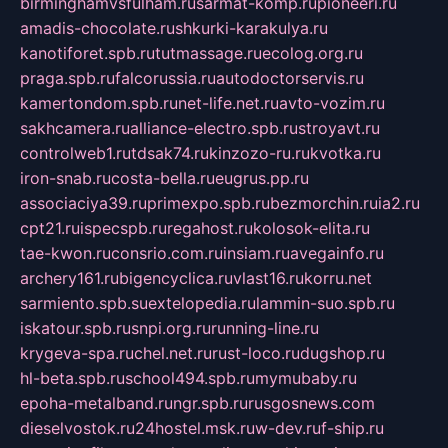
birminghamvsfulham.ru
sarmat-komp.ru
pioneeri.ru
amadis-chocolate.ru
shkurki-karakulya.ru
kanotiforet.spb.ru
tutmassage.ru
ecolog.org.ru
praga.spb.ru
falcorussia.ru
autodoctorservis.ru
kamertondom.spb.ru
net-life.net.ru
avto-vozim.ru
sakhcamera.ru
alliance-electro.spb.ru
stroyavt.ru
controlweb1.ru
tdsak74.ru
kinzozo-ru.ru
kvotka.ru
iron-snab.ru
costa-bella.ru
eugrus.pp.ru
associaciya39.ru
primexpo.spb.ru
bezmorchin.ru
ia2.ru
cpt21.ru
ispecspb.ru
regahost.ru
kolosok-elita.ru
tae-kwon.ru
consrio.com.ru
insiam.ru
avegainfo.ru
archery161.ru
bigencyclica.ru
vlast16.ru
korru.net
sarmiento.spb.su
extelopedia.ru
lammin-suo.spb.ru
iskatour.spb.ru
snpi.org.ru
running-line.ru
krygeva-spa.ru
chel.net.ru
rust-loco.ru
dugshop.ru
hl-beta.spb.ru
school494.spb.ru
mymubaby.ru
epoha-metalband.ru
ngr.spb.ru
rusgosnews.com
dieselvostok.ru
24hostel.msk.ru
w-dev.ru
f-ship.ru