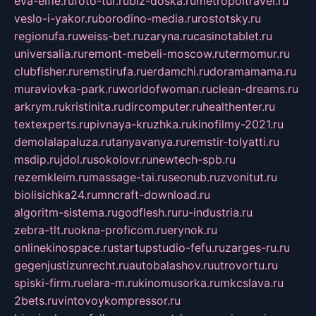
eva-elfie.ru
foto-tur.ru
biz-doska.ru
metropoltravel.ru
veslo-i-yakor.ru
borodino-media.ru
rostotsky.ru
regionufa.ru
weiss-bet.ru
zaryna.ru
casinotablet.ru
universalia.ru
remont-mebeli-moscow.ru
termomur.ru
clubfisher.ru
remstirufa.ru
erdamchi.ru
doramamama.ru
muraviovka-park.ru
worldofwoman.ru
clean-dreams.ru
arkrym.ru
kristinita.ru
dircomputer.ru
healthenter.ru
textexperts.ru
pivnaya-kruzhka.ru
kinofilmy-2021.ru
demolalapaluza.ru
tanyavanya.ru
remstir-tolyatti.ru
msdip.ru
jdol.ru
sokolovr.ru
newtech-spb.ru
rezemkleim.ru
massage-tai.ru
seonub.ru
zvonitut.ru
biolisichka24.ru
mncraft-download.ru
algoritm-sistema.ru
godflesh.ru
ru-industria.ru
zebra-tlt.ru
okna-proficom.ru
erynok.ru
onlinekinospace.ru
startupstudio-fefu.ru
zarges-ru.ru
gegenjustizunrecht.ru
autobalashov.ru
utrovortu.ru
spiski-firm.ru
elara-m.ru
kinomusorka.ru
mkcslava.ru
2bets.ru
vintovoykompressor.ru