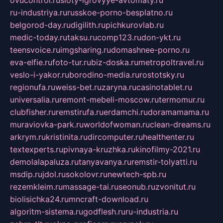
ru-industriya.ru
russkoe-porno-besplatno.ru
belgorod-day.ru
digilith.ru
pichkurovlab.ru
medic-today.ru
taksu.ru
comp123.ru
don-ykt.ru
teensvoice.ru
imgsharing.ru
domashnee-porno.ru
eva-elfie.ru
foto-tur.ru
biz-doska.ru
metropoltravel.ru
veslo-i-yakor.ru
borodino-media.ru
rostotsky.ru
regionufa.ru
weiss-bet.ru
zaryna.ru
casinotablet.ru
universalia.ru
remont-mebeli-moscow.ru
termomur.ru
clubfisher.ru
remstirufa.ru
erdamchi.ru
doramamama.ru
muraviovka-park.ru
worldofwoman.ru
clean-dreams.ru
arkrym.ru
kristinita.ru
dircomputer.ru
healthenter.ru
textexperts.ru
pivnaya-kruzhka.ru
kinofilmy-2021.ru
demolalapaluza.ru
tanyavanya.ru
remstir-tolyatti.ru
msdip.ru
jdol.ru
sokolovr.ru
newtech-spb.ru
rezemkleim.ru
massage-tai.ru
seonub.ru
zvonitut.ru
biolisichka24.ru
mncraft-download.ru
algoritm-sistema.ru
godflesh.ru
ru-industria.ru