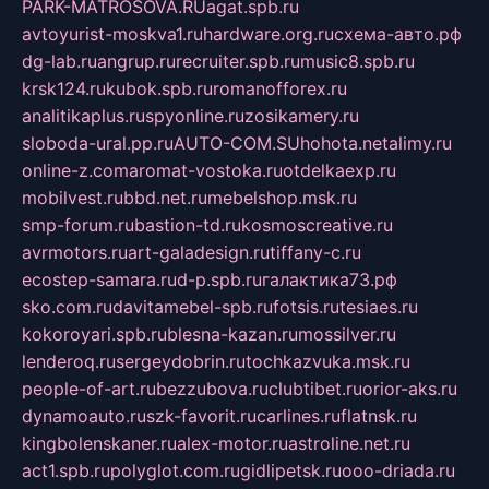
PARK-MATROSOVA.RU
agat.spb.ru
avtoyurist-moskva1.ru
hardware.org.ru
схема-авто.рф
dg-lab.ru
angrup.ru
recruiter.spb.ru
music8.spb.ru
krsk124.ru
kubok.spb.ru
romanofforex.ru
analitikaplus.ru
spyonline.ru
zosikamery.ru
sloboda-ural.pp.ru
AUTO-COM.SU
hohota.net
alimy.ru
online-z.com
aromat-vostoka.ru
otdelkaexp.ru
mobilvest.ru
bbd.net.ru
mebelshop.msk.ru
smp-forum.ru
bastion-td.ru
kosmoscreative.ru
avrmotors.ru
art-galadesign.ru
tiffany-c.ru
ecostep-samara.ru
d-p.spb.ru
галактика73.рф
sko.com.ru
davitamebel-spb.ru
fotsis.ru
tesiaes.ru
kokoroyari.spb.ru
blesna-kazan.ru
mossilver.ru
lenderoq.ru
sergeydobrin.ru
tochkazvuka.msk.ru
people-of-art.ru
bezzubova.ru
clubtibet.ru
orior-aks.ru
dynamoauto.ru
szk-favorit.ru
carlines.ru
flatnsk.ru
kingbolenskaner.ru
alex-motor.ru
astroline.net.ru
act1.spb.ru
polyglot.com.ru
gidlipetsk.ru
ooo-driada.ru