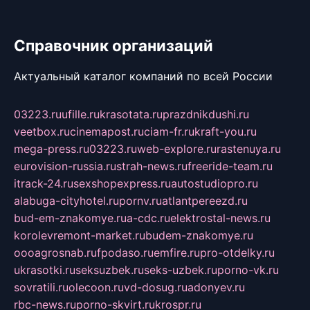
Справочник организаций
Актуальный каталог компаний по всей России
03223.ru
ufille.ru
krasotata.ru
prazdnikdushi.ru
veetbox.ru
cinemapost.ru
ciam-fr.ru
kraft-you.ru
mega-press.ru
03223.ru
web-explore.ru
rastenuya.ru
eurovision-russia.ru
strah-news.ru
freeride-team.ru
itrack-24.ru
sexshopexpress.ru
autostudiopro.ru
alabuga-cityhotel.ru
pornv.ru
atlantpereezd.ru
bud-em-znakomye.ru
a-cdc.ru
elektrostal-news.ru
korolevremont-market.ru
budem-znakomye.ru
oooagrosnab.ru
fpodaso.ru
emfire.ru
pro-otdelky.ru
ukrasotki.ru
seksuzbek.ru
seks-uzbek.ru
porno-vk.ru
sovratili.ru
olecoon.ru
vd-dosug.ru
adonyev.ru
rbc-news.ru
porno-skvirt.ru
krospr.ru