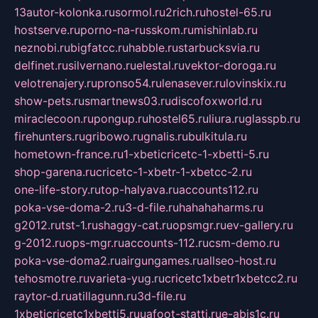
13autor-kolonka.ru
sormol.ru
2rich.ru
hostel-65.ru
hostserve.ru
porno-na-russkom.ru
mishinlab.ru
neznobi.ru
bigfatcc.ru
habble.ru
starbucksvia.ru
delfinet.ru
silvernano.ru
elestal.ru
vektor-doroga.ru
velotrenajery.ru
pronso54.ru
lenasever.ru
lovinskix.ru
show-pets.ru
smartnews03.ru
discofoxworld.ru
miraclecoon.ru
pongup.ru
hostel65.ru
liura.ru
glasspb.ru
firehunters.ru
gribowo.ru
gnalis.ru
bulkitula.ru
hometown-france.ru
1-xbeticricetc-1-xbetti-5.ru
shop-garena.ru
cricetc-1-xbetr-1-xbetcc-2.ru
one-life-story.ru
top-halyava.ru
accounts112.ru
poka-vse-doma-2.ru
3-d-file.ru
hahahaharms.ru
g2012.ru
tst-1.ru
shaggy-cat.ru
opsmgr.ru
ev-gallery.ru
g-2012.ru
ops-mgr.ru
accounts-112.ru
csm-demo.ru
poka-vse-doma2.ru
airgungames.ru
allseo-host.ru
tehosmotre.ru
varieta-yug.ru
cricetc1xbetr1xbetcc2.ru
raytor-d.ru
atillagunn.ru
3d-file.ru
1xbeticricetc1xbetti5.ru
uafoot-statti.ru
e-abis1c.ru