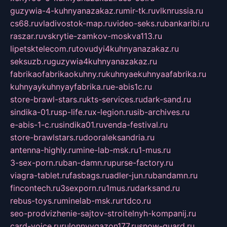
guzywia-4-kuhnyanazakaz.ru
mir-tk.ru
vlknrussia.ru
cs68.ru
vladivostok-map.ru
video-seks.ru
bankaribi.ru
raszar.ru
vskrytie-zamkov-moskva113.ru
lipetsktelecom.ru
tovudyi4kuhnyanazakaz.ru
seksuzb.ru
guzywia4kuhnyanazakaz.ru
fabrikaofabrikaokuhny.ru
kuhnyaekuhnyaafabrika.ru
kuhnyaykuhnyayfabrika.ru
e-abis1c.ru
store-brawl-stars.ru
kts-services.ru
dark-sand.ru
sindika-01.ru
sp-life.ru
x-legion.ru
sib-archives.ru
e-abis-1-c.ru
sindika01.ru
venda-festival.ru
store-brawlstars.ru
dooraleksandria.ru
antenna-highly.ru
mine-lab-msk.ru
1-mus.ru
3-sex-porn.ru
ban-damn.ru
purse-factory.ru
viagra-tablet.ru
fasbags.ru
adler-jun.ru
bandamn.ru
fincontech.ru
3sexporn.ru
1mus.ru
darksand.ru
rebus-toys.ru
minelab-msk.ru
rtdco.ru
seo-prodvizhenie-sajtov-stroitelnyh-kompanij.ru
card-voice.ru
rulonnyygazon177.ru
snow-guard.ru