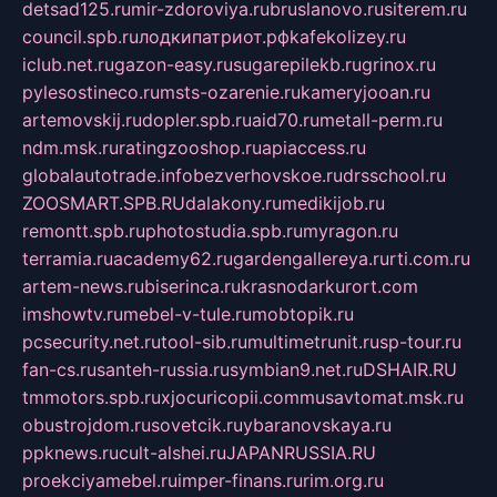
detsad125.ru
mir-zdoroviya.ru
bruslanovo.ru
siterem.ru
council.spb.ru
лодкипатриот.рф
kafekolizey.ru
iclub.net.ru
gazon-easy.ru
sugarepilekb.ru
grinox.ru
pylesostineco.ru
msts-ozarenie.ru
kameryjooan.ru
artemovskij.ru
dopler.spb.ru
aid70.ru
metall-perm.ru
ndm.msk.ru
ratingzooshop.ru
apiaccess.ru
globalautotrade.info
bezverhovskoe.ru
drsschool.ru
ZOOSMART.SPB.RU
dalakony.ru
medikijob.ru
remontt.spb.ru
photostudia.spb.ru
myragon.ru
terramia.ru
academy62.ru
gardengallereya.ru
rti.com.ru
artem-news.ru
biserinca.ru
krasnodarkurort.com
imshowtv.ru
mebel-v-tule.ru
mobtopik.ru
pcsecurity.net.ru
tool-sib.ru
multimetrunit.ru
sp-tour.ru
fan-cs.ru
santeh-russia.ru
symbian9.net.ru
DSHAIR.RU
tmmotors.spb.ru
xjocuricopii.com
musavtomat.msk.ru
obustrojdom.ru
sovetcik.ru
ybaranovskaya.ru
ppknews.ru
cult-alshei.ru
JAPANRUSSIA.RU
proekciyamebel.ru
imper-finans.ru
rim.org.ru