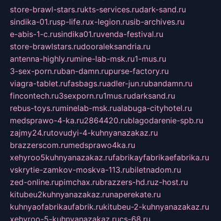
store-brawl-stars.ru
kts-services.ru
dark-sand.ru
sindika-01.ru
sp-life.ru
x-legion.ru
sib-archives.ru
e-abis-1-c.ru
sindika01.ru
venda-festival.ru
store-brawlstars.ru
dooraleksandria.ru
antenna-highly.ru
mine-lab-msk.ru
1-mus.ru
3-sex-porn.ru
ban-damn.ru
purse-factory.ru
viagra-tablet.ru
fasbags.ru
adler-jun.ru
bandamn.ru
fincontech.ru
3sexporn.ru
1mus.ru
darksand.ru
rebus-toys.ru
minelab-msk.ru
alabuga-cityhotel.ru
medsprawo-4-ka.ru
2864420.ru
blagodarenie-spb.ru
zajmy24.ru
tovudyi-4-kuhnyanazakaz.ru
brazzerscom.ru
medsprawo4ka.ru
xehyroo5kuhnyanazakaz.ru
fabrikayfabrikaefabrika.ru
vskrytie-zamkov-moskva-113.ru
biletnadom.ru
zed-online.ru
pimchax.ru
brazzers-hd.ru
z-host.ru
kitubeu2kuhnyanazakaz.ru
naperekate.ru
kuhnyaofabrikaufabrik.ru
kitubeu-2-kuhnyanazakaz.ru
xehyroo-5-kuhnyanazakaz.ru
cs-68.ru