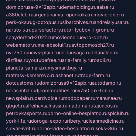
domizbrusa-9x12spb.ru
demaholding.ru
aalse.ru
a380club.ru
argentinamia.ru
perkoka.ru
movie-one.ru
perk-oka.ru
g-octopus.ru
sibarchives.ru
andreislyusar.ru
naruto-x.ru
pursefactory.ru
tor-lyubov-i-grom.ru
spayderhed-2022.ru
movieone.ru
evro-dez.ru
webamator.ru
ma-absolut1.ru
avtopomosch27.ru
nv-750.ru
news-plain.ru
nertansaga.ru
delanalad.ru
dizfiles.ru
youtubefree.ru
aria-family.ru
roadli.ru
planeta-samara.ru
mysmartbuy.ru
matrasy-kemerovo.ru
ashanet.ru
trade-farm.ru
dotcustoms.ru
domizbrusa9x12spb.ru
autodamp.ru
narasimha.ru
djcommodities.ru
nv750.ru
x-ton.ru
newsplain.ru
cardvoice.ru
modopaper.ru
manunae.ru
gbget.ru
alfeihavsalnassr.ru
madoma.ru
tajuncos.ru
petrovkasports.ru
porno-online-besplatno.ru
splclub.ru
york-life.ru
doroga-expo.ru
ribery.ru
cleanmedicine.ru
slovar-ivrit.ru
porno-video-besplatno.ru
seks-365.ru
ovucontrol.ru
sloty-igrovyye-avtomaty.ru