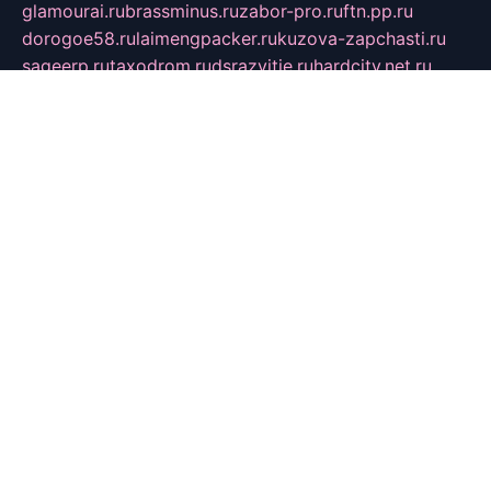
glamourai.ru
brassminus.ru
zabor-pro.ru
ftn.pp.ru
dorogoe58.ru
laimengpacker.ru
kuzova-zapchasti.ru
sageerp.ru
taxodrom.ru
dsrazvitie.ru
hardcity.net.ru
ratinghomegames.ru
topservice25.ru
gubernyan.ru
gtglasslined.ru
ii4.ru
tssport.spb.ru
andorra24.com
blackwallstreet.ru
oboimos.ru
optim-doors.com.ru
ikuch.ru
nycr.org.ru
npa21.ru
vremya-ch.spb.ru
desert000.ru
ivtorgi.ru
ifiori.ru
catalog-statei.ru
dcv.org.ru
spetsmaster174.ru
ipkameryhiseeu.ru
dum26.ru
ruspol.spb.ru
fr-opendp.ru
kam-solnyshko.ru
cheyenne-arapaho.ru
sevzapmetal.spb.ru
ted-lapidus.spb.ru
parasite-eliminator.ru
sigma-complete.ru
modernworld.ru
dama-moda.ru
eholot-group.ru
sk-nvkz.ru
DRONGOLD.RU
democratia2.ru
i-farmer.ru
mass-sport.org
jablonex.spb.ru
bookmess.ru
linkword.ru
refineua.com.ru
cs-spec.net.ru
altay-mebel.ru
DNK-THEATRE.RU
mechaniks.spb.ru
ipcamtechage.ru