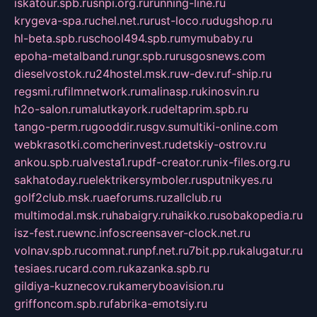
iskatour.spb.ru
snpi.org.ru
running-line.ru
krygeva-spa.ru
chel.net.ru
rust-loco.ru
dugshop.ru
hl-beta.spb.ru
school494.spb.ru
mymubaby.ru
epoha-metalband.ru
ngr.spb.ru
rusgosnews.com
dieselvostok.ru
24hostel.msk.ru
w-dev.ru
f-ship.ru
regsmi.ru
filmnetwork.ru
malinasp.ru
kinosvin.ru
h2o-salon.ru
malutkayork.ru
deltaprim.spb.ru
tango-perm.ru
gooddir.ru
sgv.su
multiki-online.com
webkrasotki.com
cherinvest.ru
detskiy-ostrov.ru
ankou.spb.ru
alvesta1.ru
pdf-creator.ru
nix-files.org.ru
sakhatoday.ru
elektrikersymboler.ru
sputnikyes.ru
golf2club.msk.ru
aeforums.ru
zallclub.ru
multimodal.msk.ru
habaigry.ru
haikko.ru
sobakopedia.ru
isz-fest.ru
ewnc.info
screensaver-clock.net.ru
volnav.spb.ru
comnat.ru
npf.net.ru
7bit.pp.ru
kalugatur.ru
tesiaes.ru
card.com.ru
kazanka.spb.ru
gildiya-kuznecov.ru
kameryboavision.ru
griffoncom.spb.ru
fabrika-emotsiy.ru