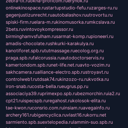
zebra-tlt.ru
okna-proficom.ru
erynok.ru
onlinekinospace.ru
startupstudio-fefu.ru
zarges-ru.ru
gegenjustizunrecht.ru
autobalashov.ru
utrovortu.ru
spiski-firm.ru
elara-m.ru
kinomusorka.ru
mkcslava.ru
2bets.ru
vintovoykompressor.ru
birminghamvsfulham.ru
sarmat-komp.ru
pioneeri.ru
amadis-chocolate.ru
shkurki-karakulya.ru
kanotiforet.spb.ru
tutmassage.ru
ecolog.org.ru
praga.spb.ru
falcorussia.ru
autodoctorservis.ru
kamertondom.spb.ru
net-life.net.ru
avto-vozim.ru
sakhcamera.ru
alliance-electro.spb.ru
stroyavt.ru
controlweb1.ru
tdsak74.ru
kinzozo-ru.ru
kvotka.ru
iron-snab.ru
costa-bella.ru
eugrus.pp.ru
associaciya39.ru
primexpo.spb.ru
bezmorchin.ru
ia2.ru
cpt21.ru
ispecspb.ru
regahost.ru
kolosok-elita.ru
tae-kwon.ru
consrio.com.ru
insiam.ru
avegainfo.ru
archery161.ru
bigencyclica.ru
vlast16.ru
korru.net
sarmiento.spb.su
extelopedia.ru
lammin-suo.spb.ru