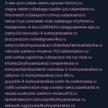
3-sex-porn.ru
ban-damn.ru
purse-factory.ru
viagra-tablet.ru
fasbags.ru
adler-jun.ru
bandamn.ru
fincontech.ru
3sexporn.ru
1mus.ru
darksand.ru
rebus-toys.ru
minelab-msk.ru
alabuga-cityhotel.ru
medsprawo-4-ka.ru
2864420.ru
blagodarenie-spb.ru
zajmy24.ru
tovudyi-4-kuhnyanazakaz.ru
brazzerscom.ru
medsprawo4ka.ru
xehyroo5kuhnyanazakaz.ru
fabrikayfabrikaefabrika.ru
vskrytie-zamkov-moskva-113.ru
biletnadom.ru
zed-online.ru
pimchax.ru
brazzers-hd.ru
z-host.ru
kitubeu2kuhnyanazakaz.ru
naperekate.ru
kuhnyaofabrikaufabrik.ru
kitubeu-2-kuhnyanazakaz.ru
xehyroo-5-kuhnyanazakaz.ru
cs-68.ru
guzywia-4-kuhnyanazakaz.ru
mir-tk.ru
vlknrussia.ru
cs68.ru
vladivostok-map.ru
video-seks.ru
bankaribi.ru
raszar.ru
vskrytie-zamkov-moskva113.ru
lipetsktelecom.ru
tovudyi4kuhnyanazakaz.ru
seksuzb.ru
guzywia4kuhnyanazakaz.ru