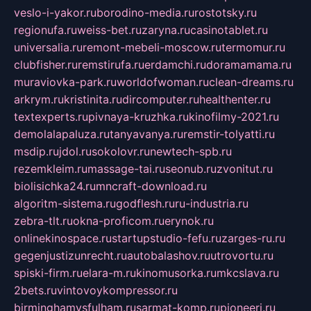
veslo-i-yakor.ru
borodino-media.ru
rostotsky.ru
regionufa.ru
weiss-bet.ru
zaryna.ru
casinotablet.ru
universalia.ru
remont-mebeli-moscow.ru
termomur.ru
clubfisher.ru
remstirufa.ru
erdamchi.ru
doramamama.ru
muraviovka-park.ru
worldofwoman.ru
clean-dreams.ru
arkrym.ru
kristinita.ru
dircomputer.ru
healthenter.ru
textexperts.ru
pivnaya-kruzhka.ru
kinofilmy-2021.ru
demolalapaluza.ru
tanyavanya.ru
remstir-tolyatti.ru
msdip.ru
jdol.ru
sokolovr.ru
newtech-spb.ru
rezemkleim.ru
massage-tai.ru
seonub.ru
zvonitut.ru
biolisichka24.ru
mncraft-download.ru
algoritm-sistema.ru
godflesh.ru
ru-industria.ru
zebra-tlt.ru
okna-proficom.ru
erynok.ru
onlinekinospace.ru
startupstudio-fefu.ru
zarges-ru.ru
gegenjustizunrecht.ru
autobalashov.ru
utrovortu.ru
spiski-firm.ru
elara-m.ru
kinomusorka.ru
mkcslava.ru
2bets.ru
vintovoykompressor.ru
birminghamvsfulham.ru
sarmat-komp.ru
pioneeri.ru