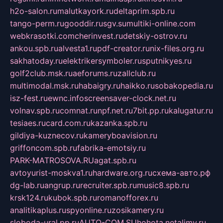
h2o-salon.ru
malutkayork.ru
deltaprim.spb.ru
tango-perm.ru
gooddir.ru
sgv.su
multiki-online.com
webkrasotki.com
cherinvest.ru
detskiy-ostrov.ru
ankou.spb.ru
alvesta1.ru
pdf-creator.ru
nix-files.org.ru
sakhatoday.ru
elektrikersymboler.ru
sputnikyes.ru
golf2club.msk.ru
aeforums.ru
zallclub.ru
multimodal.msk.ru
habaigry.ru
haikko.ru
sobakopedia.ru
isz-fest.ru
ewnc.info
screensaver-clock.net.ru
volnav.spb.ru
comnat.ru
npf.net.ru
7bit.pp.ru
kalugatur.ru
tesiaes.ru
card.com.ru
kazanka.spb.ru
gildiya-kuznecov.ru
kameryboavision.ru
griffoncom.spb.ru
fabrika-emotsiy.ru
PARK-MATROSOVA.RU
agat.spb.ru
avtoyurist-moskva1.ru
hardware.org.ru
схема-авто.рф
dg-lab.ru
angrup.ru
recruiter.spb.ru
music8.spb.ru
krsk124.ru
kubok.spb.ru
romanofforex.ru
analitikaplus.ru
spyonline.ru
zosikamery.ru
sloboda-ural.pp.ru
AUTO-COM.SU
hohota.net
alimy.ru