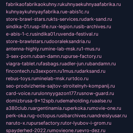
fabrikaofabrikaokuhny.ru
kuhnyaekuhnyaafabrika.ru
kuhnyaykuhnyayfabrika.ru
e-abis1c.ru
store-brawl-stars.ru
kts-services.ru
dark-sand.ru
sindika-01.ru
sp-life.ru
x-legion.ru
sib-archives.ru
e-abis-1-c.ru
sindika01.ru
venda-festival.ru
store-brawlstars.ru
dooraleksandria.ru
antenna-highly.ru
mine-lab-msk.ru
1-mus.ru
3-sex-porn.ru
ban-damn.ru
purse-factory.ru
viagra-tablet.ru
fasbags.ru
adler-jun.ru
bandamn.ru
fincontech.ru
3sexporn.ru
1mus.ru
darksand.ru
rebus-toys.ru
minelab-msk.ru
rtdco.ru
seo-prodvizhenie-sajtov-stroitelnyh-kompanij.ru
card-voice.ru
rulonnyygazon177.ru
snow-guard.ru
domizbrusa-9x12spb.ru
demaholding.ru
aalse.ru
a380club.ru
argentinamia.ru
perkoka.ru
movie-one.ru
perk-oka.ru
g-octopus.ru
sibarchives.ru
andreislyusar.ru
naruto-x.ru
pursefactory.ru
tor-lyubov-i-grom.ru
spayderhed-2022.ru
movieone.ru
evro-dez.ru