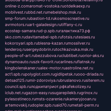
online-z.com
aromat-vostoka.ru
otdelkaexp.ru
mobilvest.ru
bbd.net.ru
mebelshop.msk.ru
smp-forum.ru
bastion-td.ru
kosmoscreative.ru
avrmotors.ru
art-galadesign.ru
tiffany-c.ru
ecostep-samara.ru
d-p.spb.ru
галактика73.рф
sko.com.ru
davitamebel-spb.ru
fotsis.ru
tesiaes.ru
kokoroyari.spb.ru
blesna-kazan.ru
mossilver.ru
lenderoq.ru
sergeydobrin.ru
tochkazvuka.msk.ru
people-of-art.ru
bezzubova.ru
clubtibet.ru
orior-aks.ru
dynamoauto.ru
szk-favorit.ru
carlines.ru
flatnsk.ru
kingbolenskaner.ru
alex-motor.ru
astroline.net.ru
act1.spb.ru
polyglot.com.ru
gidlipetsk.ru
ooo-driada.ru
detsad125.ru
mir-zdoroviya.ru
bruslanovo.ru
siterem.ru
council.spb.ru
лодкипатриот.рф
kafekolizey.ru
iclub.net.ru
gazon-easy.ru
sugarepilekb.ru
grinox.ru
pylesostineco.ru
msts-ozarenie.ru
kameryjooan.ru
artemovskij.ru
dopler.spb.ru
aid70.ru
metall-perm.ru