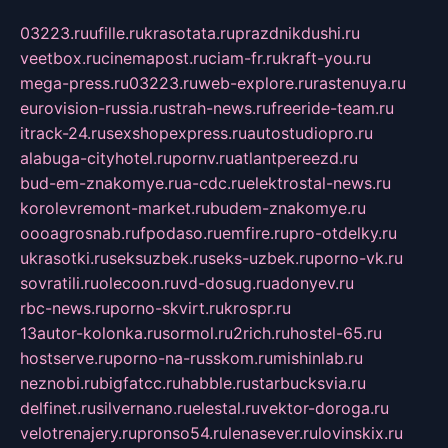
03223.ru
ufille.ru
krasotata.ru
prazdnikdushi.ru
veetbox.ru
cinemapost.ru
ciam-fr.ru
kraft-you.ru
mega-press.ru
03223.ru
web-explore.ru
rastenuya.ru
eurovision-russia.ru
strah-news.ru
freeride-team.ru
itrack-24.ru
sexshopexpress.ru
autostudiopro.ru
alabuga-cityhotel.ru
pornv.ru
atlantpereezd.ru
bud-em-znakomye.ru
a-cdc.ru
elektrostal-news.ru
korolevremont-market.ru
budem-znakomye.ru
oooagrosnab.ru
fpodaso.ru
emfire.ru
pro-otdelky.ru
ukrasotki.ru
seksuzbek.ru
seks-uzbek.ru
porno-vk.ru
sovratili.ru
olecoon.ru
vd-dosug.ru
adonyev.ru
rbc-news.ru
porno-skvirt.ru
krospr.ru
13autor-kolonka.ru
sormol.ru
2rich.ru
hostel-65.ru
hostserve.ru
porno-na-russkom.ru
mishinlab.ru
neznobi.ru
bigfatcc.ru
habble.ru
starbucksvia.ru
delfinet.ru
silvernano.ru
elestal.ru
vektor-doroga.ru
velotrenajery.ru
pronso54.ru
lenasever.ru
lovinskix.ru