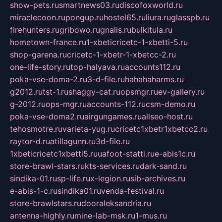
show-pets.ru
smartnews03.ru
discofoxworld.ru
miraclecoon.ru
pongup.ru
hostel65.ru
liura.ru
glasspb.ru
firehunters.ru
gribowo.ru
gnalis.ru
bulkitula.ru
hometown-france.ru
1-xbeticricetc-1-xbetti-5.ru
shop-garena.ru
cricetc-1-xbetr-1-xbetcc-2.ru
one-life-story.ru
top-halyava.ru
accounts112.ru
poka-vse-doma-2.ru
3-d-file.ru
hahahaharms.ru
g2012.ru
tst-1.ru
shaggy-cat.ru
opsmgr.ru
ev-gallery.ru
g-2012.ru
ops-mgr.ru
accounts-112.ru
csm-demo.ru
poka-vse-doma2.ru
airgungames.ru
allseo-host.ru
tehosmotre.ru
varieta-yug.ru
cricetc1xbetr1xbetcc2.ru
raytor-d.ru
atillagunn.ru
3d-file.ru
1xbeticricetc1xbetti5.ru
uafoot-statti.ru
e-abis1c.ru
store-brawl-stars.ru
kts-services.ru
dark-sand.ru
sindika-01.ru
sp-life.ru
x-legion.ru
sib-archives.ru
e-abis-1-c.ru
sindika01.ru
venda-festival.ru
store-brawlstars.ru
dooraleksandria.ru
antenna-highly.ru
mine-lab-msk.ru
1-mus.ru