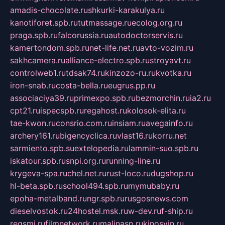
amadis-chocolate.ru
shkurki-karakulya.ru
kanotiforet.spb.ru
tutmassage.ru
ecolog.org.ru
praga.spb.ru
falcorussia.ru
autodoctorservis.ru
kamertondom.spb.ru
net-life.net.ru
avto-vozim.ru
sakhcamera.ru
alliance-electro.spb.ru
stroyavt.ru
controlweb1.ru
tdsak74.ru
kinzozo-ru.ru
kvotka.ru
iron-snab.ru
costa-bella.ru
eugrus.pp.ru
associaciya39.ru
primexpo.spb.ru
bezmorchin.ru
ia2.ru
cpt21.ru
ispecspb.ru
regahost.ru
kolosok-elita.ru
tae-kwon.ru
consrio.com.ru
insiam.ru
avegainfo.ru
archery161.ru
bigencyclica.ru
vlast16.ru
korru.net
sarmiento.spb.su
extelopedia.ru
lammin-suo.spb.ru
iskatour.spb.ru
snpi.org.ru
running-line.ru
krygeva-spa.ru
chel.net.ru
rust-loco.ru
dugshop.ru
hl-beta.spb.ru
school494.spb.ru
mymubaby.ru
epoha-metalband.ru
ngr.spb.ru
rusgosnews.com
dieselvostok.ru
24hostel.msk.ru
w-dev.ru
f-ship.ru
regsmi.ru
filmnetwork.ru
malinasp.ru
kinosvin.ru