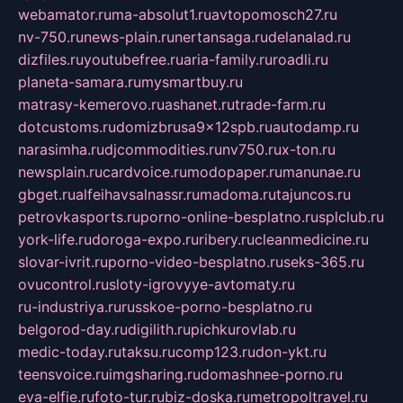
webamator.ru
ma-absolut1.ru
avtopomosch27.ru
nv-750.ru
news-plain.ru
nertansaga.ru
delanalad.ru
dizfiles.ru
youtubefree.ru
aria-family.ru
roadli.ru
planeta-samara.ru
mysmartbuy.ru
matrasy-kemerovo.ru
ashanet.ru
trade-farm.ru
dotcustoms.ru
domizbrusa9x12spb.ru
autodamp.ru
narasimha.ru
djcommodities.ru
nv750.ru
x-ton.ru
newsplain.ru
cardvoice.ru
modopaper.ru
manunae.ru
gbget.ru
alfeihavsalnassr.ru
madoma.ru
tajuncos.ru
petrovkasports.ru
porno-online-besplatno.ru
splclub.ru
york-life.ru
doroga-expo.ru
ribery.ru
cleanmedicine.ru
slovar-ivrit.ru
porno-video-besplatno.ru
seks-365.ru
ovucontrol.ru
sloty-igrovyye-avtomaty.ru
ru-industriya.ru
russkoe-porno-besplatno.ru
belgorod-day.ru
digilith.ru
pichkurovlab.ru
medic-today.ru
taksu.ru
comp123.ru
don-ykt.ru
teensvoice.ru
imgsharing.ru
domashnee-porno.ru
eva-elfie.ru
foto-tur.ru
biz-doska.ru
metropoltravel.ru