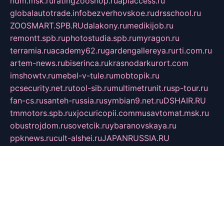
ndm.msk.ru
ratingzooshop.ru
apiaccess.ru
globalautotrade.info
bezverhovskoe.ru
drsschool.ru
ZOOSMART.SPB.RU
dalakony.ru
medikijob.ru
remontt.spb.ru
photostudia.spb.ru
myragon.ru
terramia.ru
academy62.ru
gardengallereya.ru
rti.com.ru
artem-news.ru
biserinca.ru
krasnodarkurort.com
imshowtv.ru
mebel-v-tule.ru
mobtopik.ru
pcsecurity.net.ru
tool-sib.ru
multimetrunit.ru
sp-tour.ru
fan-cs.ru
santeh-russia.ru
symbian9.net.ru
DSHAIR.RU
tmmotors.spb.ru
xjocuricopii.com
musavtomat.msk.ru
obustrojdom.ru
sovetcik.ru
ybaranovskaya.ru
ppknews.ru
cult-alshei.ru
JAPANRUSSIA.RU
proekciyamebel.ru
imper-finans.ru
rim.org.ru
glamourai.ru
brassminus.ru
zabor-pro.ru
ftn.pp.ru
dorogoe58.ru
laimengpacker.ru
kuzova-zapchasti.ru
sageerp.ru
taxodrom.ru
dsrazvitie.ru
hardcity.net.ru
ratinghomegames.ru
topservice25.ru
gubernyan.ru
gtglasslined.ru
ii4.ru
tssport.spb.ru
andorra24.com