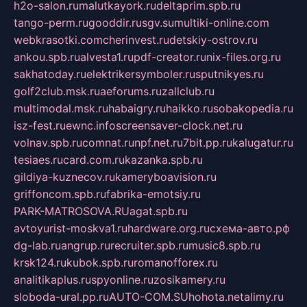
h2o-salon.ru
malutkayork.ru
deltaprim.spb.ru
tango-perm.ru
gooddir.ru
sgv.su
multiki-online.com
webkrasotki.com
cherinvest.ru
detskiy-ostrov.ru
ankou.spb.ru
alvesta1.ru
pdf-creator.ru
nix-files.org.ru
sakhatoday.ru
elektrikersymboler.ru
sputnikyes.ru
golf2club.msk.ru
aeforums.ru
zallclub.ru
multimodal.msk.ru
habaigry.ru
haikko.ru
sobakopedia.ru
isz-fest.ru
ewnc.info
screensaver-clock.net.ru
volnav.spb.ru
comnat.ru
npf.net.ru
7bit.pp.ru
kalugatur.ru
tesiaes.ru
card.com.ru
kazanka.spb.ru
gildiya-kuznecov.ru
kameryboavision.ru
griffoncom.spb.ru
fabrika-emotsiy.ru
PARK-MATROSOVA.RU
agat.spb.ru
avtoyurist-moskva1.ru
hardware.org.ru
схема-авто.рф
dg-lab.ru
angrup.ru
recruiter.spb.ru
music8.spb.ru
krsk124.ru
kubok.spb.ru
romanofforex.ru
analitikaplus.ru
spyonline.ru
zosikamery.ru
sloboda-ural.pp.ru
AUTO-COM.SU
hohota.net
alimy.ru