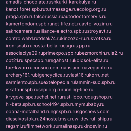
amadis-chocolate.ru
shkurki-karakulya.ru
kanotiforet.spb.ru
tutmassage.ru
ecolog.org.ru
praga.spb.ru
falcorussia.ru
autodoctorservis.ru
kamertondom.spb.ru
net-life.net.ru
avto-vozim.ru
sakhcamera.ru
alliance-electro.spb.ru
stroyavt.ru
controlweb1.ru
tdsak74.ru
kinzozo-ru.ru
kvotka.ru
iron-snab.ru
costa-bella.ru
eugrus.pp.ru
associaciya39.ru
primexpo.spb.ru
bezmorchin.ru
ia2.ru
cpt21.ru
ispecspb.ru
regahost.ru
kolosok-elita.ru
tae-kwon.ru
consrio.com.ru
insiam.ru
avegainfo.ru
archery161.ru
bigencyclica.ru
vlast16.ru
korru.net
sarmiento.spb.su
extelopedia.ru
lammin-suo.spb.ru
iskatour.spb.ru
snpi.org.ru
running-line.ru
krygeva-spa.ru
chel.net.ru
rust-loco.ru
dugshop.ru
hl-beta.spb.ru
school494.spb.ru
mymubaby.ru
epoha-metalband.ru
ngr.spb.ru
rusgosnews.com
dieselvostok.ru
24hostel.msk.ru
w-dev.ru
f-ship.ru
regsmi.ru
filmnetwork.ru
malinasp.ru
kinosvin.ru