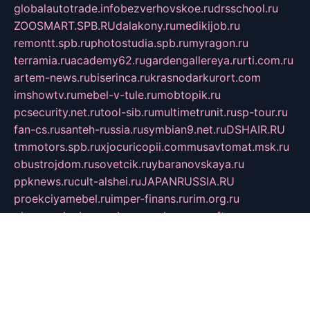
globalautotrade.info
bezverhovskoe.ru
drsschool.ru
ZOOSMART.SPB.RU
dalakony.ru
medikijob.ru
remontt.spb.ru
photostudia.spb.ru
myragon.ru
terramia.ru
academy62.ru
gardengallereya.ru
rti.com.ru
artem-news.ru
biserinca.ru
krasnodarkurort.com
imshowtv.ru
mebel-v-tule.ru
mobtopik.ru
pcsecurity.net.ru
tool-sib.ru
multimetrunit.ru
sp-tour.ru
fan-cs.ru
santeh-russia.ru
symbian9.net.ru
DSHAIR.RU
tmmotors.spb.ru
xjocuricopii.com
musavtomat.msk.ru
obustrojdom.ru
sovetcik.ru
ybaranovskaya.ru
ppknews.ru
cult-alshei.ru
JAPANRUSSIA.RU
proekciyamebel.ru
imper-finans.ru
rim.org.ru
glamourai.ru
brassminus.ru
zabor-pro.ru
ftn.pp.ru
dorogoe58.ru
laimengpacker.ru
kuzova-zapchasti.ru
sageerp.ru
taxodrom.ru
dsrazvitie.ru
hardcity.net.ru
ratinghomegames.ru
topservice25.ru
gubernyan.ru
gtglasslined.ru
ii4.ru
tssport.spb.ru
andorra24.com
blackwallstreet.ru
oboimos.ru
optim-doors.com.ru