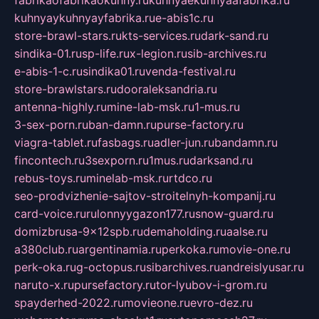
fabrikaofabrikaokuhny.ru
kuhnyaekuhnyaafabrika.ru
kuhnyaykuhnyayfabrika.ru
e-abis1c.ru
store-brawl-stars.ru
kts-services.ru
dark-sand.ru
sindika-01.ru
sp-life.ru
x-legion.ru
sib-archives.ru
e-abis-1-c.ru
sindika01.ru
venda-festival.ru
store-brawlstars.ru
dooraleksandria.ru
antenna-highly.ru
mine-lab-msk.ru
1-mus.ru
3-sex-porn.ru
ban-damn.ru
purse-factory.ru
viagra-tablet.ru
fasbags.ru
adler-jun.ru
bandamn.ru
fincontech.ru
3sexporn.ru
1mus.ru
darksand.ru
rebus-toys.ru
minelab-msk.ru
rtdco.ru
seo-prodvizhenie-sajtov-stroitelnyh-kompanij.ru
card-voice.ru
rulonnyygazon177.ru
snow-guard.ru
domizbrusa-9x12spb.ru
demaholding.ru
aalse.ru
a380club.ru
argentinamia.ru
perkoka.ru
movie-one.ru
perk-oka.ru
g-octopus.ru
sibarchives.ru
andreislyusar.ru
naruto-x.ru
pursefactory.ru
tor-lyubov-i-grom.ru
spayderhed-2022.ru
movieone.ru
evro-dez.ru