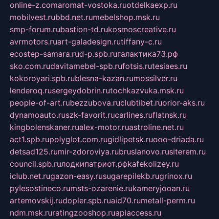
online-z.com
aromat-vostoka.ru
otdelkaexp.ru
mobilvest.ru
bbd.net.ru
mebelshop.msk.ru
smp-forum.ru
bastion-td.ru
kosmoscreative.ru
avrmotors.ru
art-galadesign.ru
tiffany-c.ru
ecostep-samara.ru
d-p.spb.ru
галактика73.рф
sko.com.ru
davitamebel-spb.ru
fotsis.ru
tesiaes.ru
kokoroyari.spb.ru
blesna-kazan.ru
mossilver.ru
lenderoq.ru
sergeydobrin.ru
tochkazvuka.msk.ru
people-of-art.ru
bezzubova.ru
clubtibet.ru
orior-aks.ru
dynamoauto.ru
szk-favorit.ru
carlines.ru
flatnsk.ru
kingbolenskaner.ru
alex-motor.ru
astroline.net.ru
act1.spb.ru
polyglot.com.ru
gidlipetsk.ru
ooo-driada.ru
detsad125.ru
mir-zdoroviya.ru
bruslanovo.ru
siterem.ru
council.spb.ru
лодкипатриот.рф
kafekolizey.ru
iclub.net.ru
gazon-easy.ru
sugarepilekb.ru
grinox.ru
pylesostineco.ru
msts-ozarenie.ru
kameryjooan.ru
artemovskij.ru
dopler.spb.ru
aid70.ru
metall-perm.ru
ndm.msk.ru
ratingzooshop.ru
apiaccess.ru