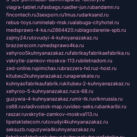
viagra-tablet.ru
fasbags.ru
adler-jun.ru
bandamn.ru
fincontech.ru
3sexporn.ru
1mus.ru
darksand.ru
rebus-toys.ru
minelab-msk.ru
alabuga-cityhotel.ru
medsprawo-4-ka.ru
2864420.ru
blagodarenie-spb.ru
zajmy24.ru
tovudyi-4-kuhnyanazakaz.ru
brazzerscom.ru
medsprawo4ka.ru
xehyroo5kuhnyanazakaz.ru
fabrikayfabrikaefabrika.ru
vskrytie-zamkov-moskva-113.ru
biletnadom.ru
zed-online.ru
pimchax.ru
brazzers-hd.ru
z-host.ru
kitubeu2kuhnyanazakaz.ru
naperekate.ru
kuhnyaofabrikaufabrik.ru
kitubeu-2-kuhnyanazakaz.ru
xehyroo-5-kuhnyanazakaz.ru
cs-68.ru
guzywia-4-kuhnyanazakaz.ru
mir-tk.ru
vlknrussia.ru
cs68.ru
vladivostok-map.ru
video-seks.ru
bankaribi.ru
raszar.ru
vskrytie-zamkov-moskva113.ru
lipetsktelecom.ru
tovudyi4kuhnyanazakaz.ru
seksuzb.ru
guzywia4kuhnyanazakaz.ru