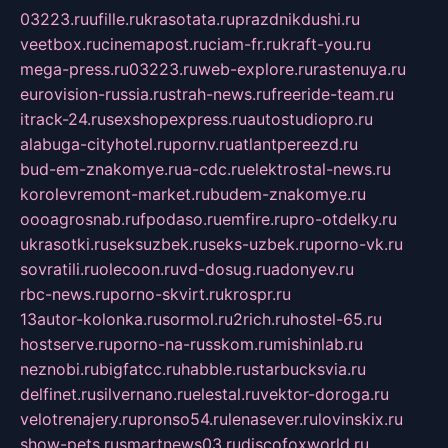
03223.ru
ufille.ru
krasotata.ru
prazdnikdushi.ru
veetbox.ru
cinemapost.ru
ciam-fr.ru
kraft-you.ru
mega-press.ru
03223.ru
web-explore.ru
rastenuya.ru
eurovision-russia.ru
strah-news.ru
freeride-team.ru
itrack-24.ru
sexshopexpress.ru
autostudiopro.ru
alabuga-cityhotel.ru
pornv.ru
atlantpereezd.ru
bud-em-znakomye.ru
a-cdc.ru
elektrostal-news.ru
korolevremont-market.ru
budem-znakomye.ru
oooagrosnab.ru
fpodaso.ru
emfire.ru
pro-otdelky.ru
ukrasotki.ru
seksuzbek.ru
seks-uzbek.ru
porno-vk.ru
sovratili.ru
olecoon.ru
vd-dosug.ru
adonyev.ru
rbc-news.ru
porno-skvirt.ru
krospr.ru
13autor-kolonka.ru
sormol.ru
2rich.ru
hostel-65.ru
hostserve.ru
porno-na-russkom.ru
mishinlab.ru
neznobi.ru
bigfatcc.ru
habble.ru
starbucksvia.ru
delfinet.ru
silvernano.ru
elestal.ru
vektor-doroga.ru
velotrenajery.ru
pronso54.ru
lenasever.ru
lovinskix.ru
show-pets.ru
smartnews03.ru
discofoxworld.ru