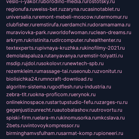
veslo-i-yakor.ru
borodino-media.ru
rostotsky.ru
regionufa.ru
weiss-bet.ru
zaryna.ru
casinotablet.ru
universalia.ru
remont-mebeli-moscow.ru
termomur.ru
clubfisher.ru
remstirufa.ru
erdamchi.ru
doramamama.ru
muraviovka-park.ru
worldofwoman.ru
clean-dreams.ru
arkrym.ru
kristinita.ru
dircomputer.ru
healthenter.ru
textexperts.ru
pivnaya-kruzhka.ru
kinofilmy-2021.ru
demolalapaluza.ru
tanyavanya.ru
remstir-tolyatti.ru
msdip.ru
jdol.ru
sokolovr.ru
newtech-spb.ru
rezemkleim.ru
massage-tai.ru
seonub.ru
zvonitut.ru
biolisichka24.ru
mncraft-download.ru
algoritm-sistema.ru
godflesh.ru
ru-industria.ru
zebra-tlt.ru
okna-proficom.ru
erynok.ru
onlinekinospace.ru
startupstudio-fefu.ru
zarges-ru.ru
gegenjustizunrecht.ru
autobalashov.ru
utrovortu.ru
spiski-firm.ru
elara-m.ru
kinomusorka.ru
mkcslava.ru
2bets.ru
vintovoykompressor.ru
birminghamvsfulham.ru
sarmat-komp.ru
pioneeri.ru