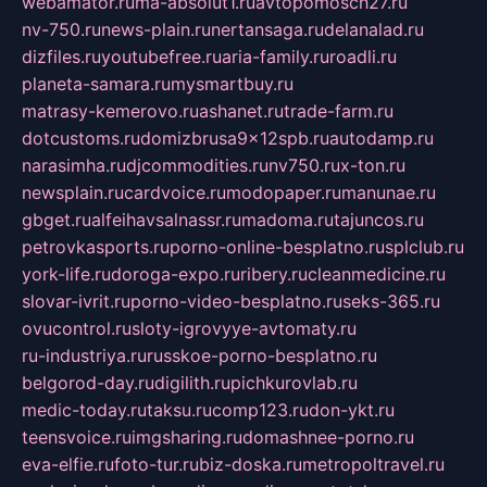
webamator.ru
ma-absolut1.ru
avtopomosch27.ru
nv-750.ru
news-plain.ru
nertansaga.ru
delanalad.ru
dizfiles.ru
youtubefree.ru
aria-family.ru
roadli.ru
planeta-samara.ru
mysmartbuy.ru
matrasy-kemerovo.ru
ashanet.ru
trade-farm.ru
dotcustoms.ru
domizbrusa9x12spb.ru
autodamp.ru
narasimha.ru
djcommodities.ru
nv750.ru
x-ton.ru
newsplain.ru
cardvoice.ru
modopaper.ru
manunae.ru
gbget.ru
alfeihavsalnassr.ru
madoma.ru
tajuncos.ru
petrovkasports.ru
porno-online-besplatno.ru
splclub.ru
york-life.ru
doroga-expo.ru
ribery.ru
cleanmedicine.ru
slovar-ivrit.ru
porno-video-besplatno.ru
seks-365.ru
ovucontrol.ru
sloty-igrovyye-avtomaty.ru
ru-industriya.ru
russkoe-porno-besplatno.ru
belgorod-day.ru
digilith.ru
pichkurovlab.ru
medic-today.ru
taksu.ru
comp123.ru
don-ykt.ru
teensvoice.ru
imgsharing.ru
domashnee-porno.ru
eva-elfie.ru
foto-tur.ru
biz-doska.ru
metropoltravel.ru