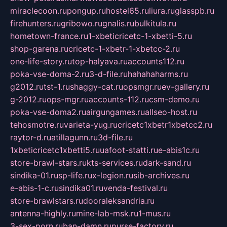
miraclecoon.ru
pongup.ru
hostel65.ru
liura.ru
glasspb.ru
firehunters.ru
gribowo.ru
gnalis.ru
bulkitula.ru
hometown-france.ru
1-xbeticricetc-1-xbetti-5.ru
shop-garena.ru
cricetc-1-xbetr-1-xbetcc-2.ru
one-life-story.ru
top-halyava.ru
accounts112.ru
poka-vse-doma-2.ru
3-d-file.ru
hahahaharms.ru
g2012.ru
tst-1.ru
shaggy-cat.ru
opsmgr.ru
ev-gallery.ru
g-2012.ru
ops-mgr.ru
accounts-112.ru
csm-demo.ru
poka-vse-doma2.ru
airgungames.ru
allseo-host.ru
tehosmotre.ru
varieta-yug.ru
cricetc1xbetr1xbetcc2.ru
raytor-d.ru
atillagunn.ru
3d-file.ru
1xbeticricetc1xbetti5.ru
uafoot-statti.ru
e-abis1c.ru
store-brawl-stars.ru
kts-services.ru
dark-sand.ru
sindika-01.ru
sp-life.ru
x-legion.ru
sib-archives.ru
e-abis-1-c.ru
sindika01.ru
venda-festival.ru
store-brawlstars.ru
dooraleksandria.ru
antenna-highly.ru
mine-lab-msk.ru
1-mus.ru
3-sex-porn.ru
ban-damn.ru
purse-factory.ru