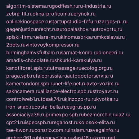
algoritm-sistema.ru
godflesh.ru
ru-industria.ru
zebra-tlt.ru
okna-proficom.ru
erynok.ru
onlinekinospace.ru
startupstudio-fefu.ru
zarges-ru.ru
gegenjustizunrecht.ru
autobalashov.ru
utrovortu.ru
spiski-firm.ru
elara-m.ru
kinomusorka.ru
mkcslava.ru
2bets.ru
vintovoykompressor.ru
birminghamvsfulham.ru
sarmat-komp.ru
pioneeri.ru
amadis-chocolate.ru
shkurki-karakulya.ru
kanotiforet.spb.ru
tutmassage.ru
ecolog.org.ru
praga.spb.ru
falcorussia.ru
autodoctorservis.ru
kamertondom.spb.ru
net-life.net.ru
avto-vozim.ru
sakhcamera.ru
alliance-electro.spb.ru
stroyavt.ru
controlweb1.ru
tdsak74.ru
kinzozo-ru.ru
kvotka.ru
iron-snab.ru
costa-bella.ru
eugrus.pp.ru
associaciya39.ru
primexpo.spb.ru
bezmorchin.ru
ia2.ru
cpt21.ru
ispecspb.ru
regahost.ru
kolosok-elita.ru
tae-kwon.ru
consrio.com.ru
insiam.ru
avegainfo.ru
archery161.ru
bigencyclica.ru
vlast16.ru
korru.net