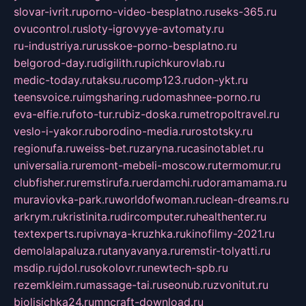
slovar-ivrit.ru
porno-video-besplatno.ru
seks-365.ru
ovucontrol.ru
sloty-igrovyye-avtomaty.ru
ru-industriya.ru
russkoe-porno-besplatno.ru
belgorod-day.ru
digilith.ru
pichkurovlab.ru
medic-today.ru
taksu.ru
comp123.ru
don-ykt.ru
teensvoice.ru
imgsharing.ru
domashnee-porno.ru
eva-elfie.ru
foto-tur.ru
biz-doska.ru
metropoltravel.ru
veslo-i-yakor.ru
borodino-media.ru
rostotsky.ru
regionufa.ru
weiss-bet.ru
zaryna.ru
casinotablet.ru
universalia.ru
remont-mebeli-moscow.ru
termomur.ru
clubfisher.ru
remstirufa.ru
erdamchi.ru
doramamama.ru
muraviovka-park.ru
worldofwoman.ru
clean-dreams.ru
arkrym.ru
kristinita.ru
dircomputer.ru
healthenter.ru
textexperts.ru
pivnaya-kruzhka.ru
kinofilmy-2021.ru
demolalapaluza.ru
tanyavanya.ru
remstir-tolyatti.ru
msdip.ru
jdol.ru
sokolovr.ru
newtech-spb.ru
rezemkleim.ru
massage-tai.ru
seonub.ru
zvonitut.ru
biolisichka24.ru
mncraft-download.ru