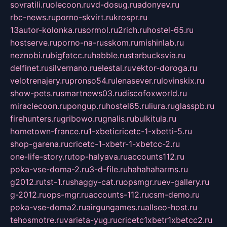
sovratili.ru
olecoon.ru
vd-dosug.ru
adonyev.ru
rbc-news.ru
porno-skvirt.ru
krospr.ru
13autor-kolonka.ru
sormol.ru
2rich.ru
hostel-65.ru
hostserve.ru
porno-na-russkom.ru
mishinlab.ru
neznobi.ru
bigfatcc.ru
habble.ru
starbucksvia.ru
delfinet.ru
silvernano.ru
elestal.ru
vektor-doroga.ru
velotrenajery.ru
pronso54.ru
lenasever.ru
lovinskix.ru
show-pets.ru
smartnews03.ru
discofoxworld.ru
miraclecoon.ru
pongup.ru
hostel65.ru
liura.ru
glasspb.ru
firehunters.ru
gribowo.ru
gnalis.ru
bulkitula.ru
hometown-france.ru
1-xbeticricetc-1-xbetti-5.ru
shop-garena.ru
cricetc-1-xbetr-1-xbetcc-2.ru
one-life-story.ru
top-halyava.ru
accounts112.ru
poka-vse-doma-2.ru
3-d-file.ru
hahahaharms.ru
g2012.ru
tst-1.ru
shaggy-cat.ru
opsmgr.ru
ev-gallery.ru
g-2012.ru
ops-mgr.ru
accounts-112.ru
csm-demo.ru
poka-vse-doma2.ru
airgungames.ru
allseo-host.ru
tehosmotre.ru
varieta-yug.ru
cricetc1xbetr1xbetcc2.ru