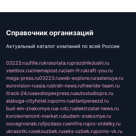
Справочник организаций
Актуальный каталог компаний по всей России
03223.ru
ufille.ru
krasotata.ru
prazdnikdushi.ru
veetbox.ru
cinemapost.ru
ciam-fr.ru
kraft-you.ru
mega-press.ru
03223.ru
web-explore.ru
rastenuya.ru
eurovision-russia.ru
strah-news.ru
freeride-team.ru
itrack-24.ru
sexshopexpress.ru
autostudiopro.ru
alabuga-cityhotel.ru
pornv.ru
atlantpereezd.ru
bud-em-znakomye.ru
a-cdc.ru
elektrostal-news.ru
korolevremont-market.ru
budem-znakomye.ru
oooagrosnab.ru
fpodaso.ru
emfire.ru
pro-otdelky.ru
ukrasotki.ru
seksuzbek.ru
seks-uzbek.ru
porno-vk.ru