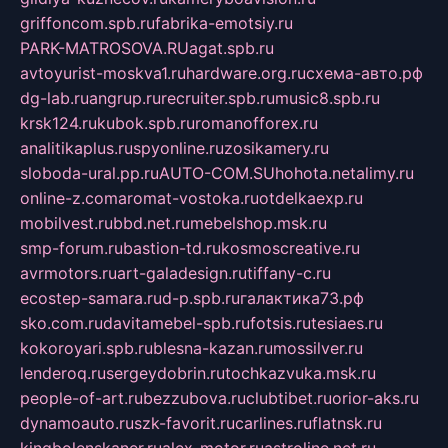
griffoncom.spb.ru
fabrika-emotsiy.ru
PARK-MATROSOVA.RU
agat.spb.ru
avtoyurist-moskva1.ru
hardware.org.ru
схема-авто.рф
dg-lab.ru
angrup.ru
recruiter.spb.ru
music8.spb.ru
krsk124.ru
kubok.spb.ru
romanofforex.ru
analitikaplus.ru
spyonline.ru
zosikamery.ru
sloboda-ural.pp.ru
AUTO-COM.SU
hohota.net
alimy.ru
online-z.com
aromat-vostoka.ru
otdelkaexp.ru
mobilvest.ru
bbd.net.ru
mebelshop.msk.ru
smp-forum.ru
bastion-td.ru
kosmoscreative.ru
avrmotors.ru
art-galadesign.ru
tiffany-c.ru
ecostep-samara.ru
d-p.spb.ru
галактика73.рф
sko.com.ru
davitamebel-spb.ru
fotsis.ru
tesiaes.ru
kokoroyari.spb.ru
blesna-kazan.ru
mossilver.ru
lenderoq.ru
sergeydobrin.ru
tochkazvuka.msk.ru
people-of-art.ru
bezzubova.ru
clubtibet.ru
orior-aks.ru
dynamoauto.ru
szk-favorit.ru
carlines.ru
flatnsk.ru
kingbolenskaner.ru
alex-motor.ru
astroline.net.ru