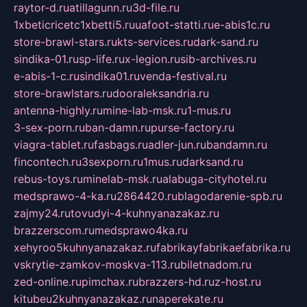
raytor-d.ru
atillagunn.ru
3d-file.ru
1xbeticricetc1xbetti5.ru
uafoot-statti.ru
e-abis1c.ru
store-brawl-stars.ru
kts-services.ru
dark-sand.ru
sindika-01.ru
sp-life.ru
x-legion.ru
sib-archives.ru
e-abis-1-c.ru
sindika01.ru
venda-festival.ru
store-brawlstars.ru
dooraleksandria.ru
antenna-highly.ru
mine-lab-msk.ru
1-mus.ru
3-sex-porn.ru
ban-damn.ru
purse-factory.ru
viagra-tablet.ru
fasbags.ru
adler-jun.ru
bandamn.ru
fincontech.ru
3sexporn.ru
1mus.ru
darksand.ru
rebus-toys.ru
minelab-msk.ru
alabuga-cityhotel.ru
medsprawo-4-ka.ru
2864420.ru
blagodarenie-spb.ru
zajmy24.ru
tovudyi-4-kuhnyanazakaz.ru
brazzerscom.ru
medsprawo4ka.ru
xehyroo5kuhnyanazakaz.ru
fabrikayfabrikaefabrika.ru
vskrytie-zamkov-moskva-113.ru
biletnadom.ru
zed-online.ru
pimchax.ru
brazzers-hd.ru
z-host.ru
kitubeu2kuhnyanazakaz.ru
naperekate.ru