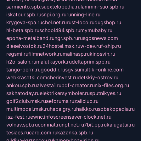
sarmiento.spb.su
extelopedia.ru
lammin-suo.spb.ru
iskatour.spb.ru
snpi.org.ru
running-line.ru
krygeva-spa.ru
chel.net.ru
rust-loco.ru
dugshop.ru
hl-beta.spb.ru
school494.spb.ru
mymubaby.ru
epoha-metalband.ru
ngr.spb.ru
rusgosnews.com
dieselvostok.ru
24hostel.msk.ru
w-dev.ru
f-ship.ru
regsmi.ru
filmnetwork.ru
malinasp.ru
kinosvin.ru
h2o-salon.ru
malutkayork.ru
deltaprim.spb.ru
tango-perm.ru
gooddir.ru
sgv.su
multiki-online.com
webkrasotki.com
cherinvest.ru
detskiy-ostrov.ru
ankou.spb.ru
alvesta1.ru
pdf-creator.ru
nix-files.org.ru
sakhatoday.ru
elektrikersymboler.ru
sputnikyes.ru
golf2club.msk.ru
aeforums.ru
zallclub.ru
multimodal.msk.ru
habaigry.ru
haikko.ru
sobakopedia.ru
isz-fest.ru
ewnc.info
screensaver-clock.net.ru
volnav.spb.ru
comnat.ru
npf.net.ru
7bit.pp.ru
kalugatur.ru
tesiaes.ru
card.com.ru
kazanka.spb.ru
gildiya-kuznecov.ru
kameryboavision.ru