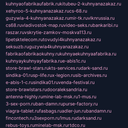
kuhnyaofabrikaufabrik.ru
kitubeu-2-kuhnyanazakaz.ru
xehyroo-5-kuhnyanazakaz.ru
cs-68.ru
guzywia-4-kuhnyanazakaz.ru
mir-tk.ru
vlknrussia.ru
cs68.ru
vladivostok-map.ru
video-seks.ru
bankaribi.ru
raszar.ru
vskrytie-zamkov-moskva113.ru
lipetsktelecom.ru
tovudyi4kuhnyanazakaz.ru
seksuzb.ru
guzywia4kuhnyanazakaz.ru
fabrikaofabrikaokuhny.ru
kuhnyaekuhnyaafabrika.ru
kuhnyaykuhnyayfabrika.ru
e-abis1c.ru
store-brawl-stars.ru
kts-services.ru
dark-sand.ru
sindika-01.ru
sp-life.ru
x-legion.ru
sib-archives.ru
e-abis-1-c.ru
sindika01.ru
venda-festival.ru
store-brawlstars.ru
dooraleksandria.ru
antenna-highly.ru
mine-lab-msk.ru
1-mus.ru
3-sex-porn.ru
ban-damn.ru
purse-factory.ru
viagra-tablet.ru
fasbags.ru
adler-jun.ru
bandamn.ru
fincontech.ru
3sexporn.ru
1mus.ru
darksand.ru
rebus-toys.ru
minelab-msk.ru
rtdco.ru