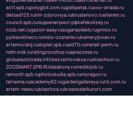
act1.spb.ru
polyglot.com.ru
gidlipetsk.ru
ooo-driada.ru
detsad125.ru
mir-zdoroviya.ru
bruslanovo.ru
siterem.ru
council.spb.ru
лодкипатриот.рф
kafekolizey.ru
iclub.net.ru
gazon-easy.ru
sugarepilekb.ru
grinox.ru
pylesostineco.ru
msts-ozarenie.ru
kameryjooan.ru
artemovskij.ru
dopler.spb.ru
aid70.ru
metall-perm.ru
ndm.msk.ru
ratingzooshop.ru
apiaccess.ru
globalautotrade.info
bezverhovskoe.ru
drsschool.ru
ZOOSMART.SPB.RU
dalakony.ru
medikijob.ru
remontt.spb.ru
photostudia.spb.ru
myragon.ru
terramia.ru
academy62.ru
gardengallereya.ru
rti.com.ru
artem-news.ru
biserinca.ru
krasnodarkurort.com
imshowtv.ru
mebel-v-tule.ru
mobtopik.ru
pcsecurity.net.ru
tool-sib.ru
multimetrunit.ru
sp-tour.ru
fan-cs.ru
santeh-russia.ru
symbian9.net.ru
DSHAIR.RU
tmmotors.spb.ru
xjocuricopii.com
musavtomat.msk.ru
obustrojdom.ru
sovetcik.ru
ybaranovskaya.ru