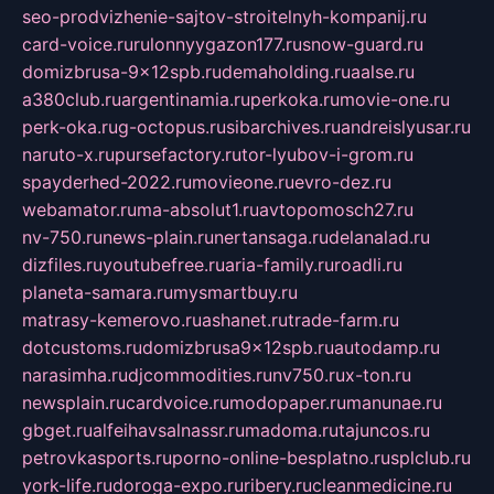
seo-prodvizhenie-sajtov-stroitelnyh-kompanij.ru
card-voice.ru
rulonnyygazon177.ru
snow-guard.ru
domizbrusa-9x12spb.ru
demaholding.ru
aalse.ru
a380club.ru
argentinamia.ru
perkoka.ru
movie-one.ru
perk-oka.ru
g-octopus.ru
sibarchives.ru
andreislyusar.ru
naruto-x.ru
pursefactory.ru
tor-lyubov-i-grom.ru
spayderhed-2022.ru
movieone.ru
evro-dez.ru
webamator.ru
ma-absolut1.ru
avtopomosch27.ru
nv-750.ru
news-plain.ru
nertansaga.ru
delanalad.ru
dizfiles.ru
youtubefree.ru
aria-family.ru
roadli.ru
planeta-samara.ru
mysmartbuy.ru
matrasy-kemerovo.ru
ashanet.ru
trade-farm.ru
dotcustoms.ru
domizbrusa9x12spb.ru
autodamp.ru
narasimha.ru
djcommodities.ru
nv750.ru
x-ton.ru
newsplain.ru
cardvoice.ru
modopaper.ru
manunae.ru
gbget.ru
alfeihavsalnassr.ru
madoma.ru
tajuncos.ru
petrovkasports.ru
porno-online-besplatno.ru
splclub.ru
york-life.ru
doroga-expo.ru
ribery.ru
cleanmedicine.ru